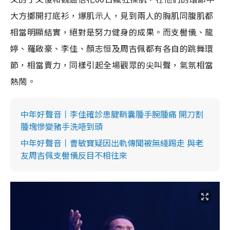
大方擲開打底衫，爆肌示人，見到兩人的胸肌同腹肌都
相當明顯結實，絕對是努力健身的成果。而支嚳儀、龍
婷、羅啟豪、李佳、顏志恒及周吉佩都有各自的跳舞環
節，相當賣力，同樣引起全場觀眾的尖叫聲，氣氛相當
熱鬧。
中年好聲音丨李佳確診患腱鞘囊腫手腕腫痛 開刀割
腫塊慘變豬手洗唔到頭
中年好聲音丨曹敏寶疑因出軌傳聞被無綫踢走 與老
友周吉佩支嚳儀反目不相往來