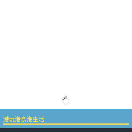
港玩港食港生活