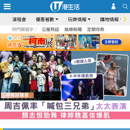
演唱會
優惠著數
玩樂情報
購物情報
熱門關鍵字：
公屋熱話
娛樂新聞
定期存款