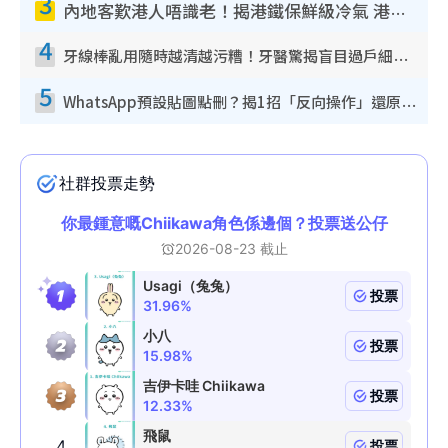
3
內地客歎港人唔識老！揭港鐵保鮮級冷氣 港人求放過：咪投訴
4
牙線棒亂用隨時越清越污糟！牙醫驚揭盲目過戶細菌恐致蛀牙：呢種先係日常真保養
5
WhatsApp預設貼圖點刪？揭1招「反向操作」還原簡潔介面 附3步實測教學