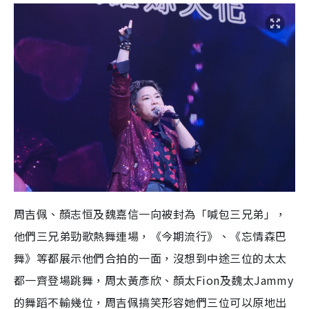
周吉佩、顏志恒及魏嘉信一向被封為「喊包三兄弟」，
他們三兄弟勁歌熱舞連場，《今期流行》、《忘情森巴
舞》等都展示他們合拍的一面，沒想到中途三位的太太
都一齊登場跳舞，周太黃彥欣、顏太Fion及魏太Jammy
的舞蹈不輸幾位，周吉佩搞笑形容她們三位可以原地出