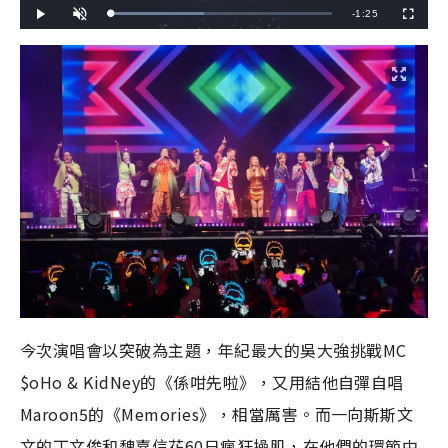
R
-
1:25
L
P
U
F
o
l
n
u
a
a
m
l
e
d
y
u
l
e
t
s
d
e
c
m
:
r
4
e
2
e
a
.
n
3
5
i
%
n
i
n
g
T
i
今次演唱會以突破為主題，年紀最大的吳大強挑戰MC
m
e
$oHo & KidNey的《係咁先啦》，又用結他自彈自唱
Maroon5的《Memories》，相當厲害。而一向斯斯文
文的丁文俊和魏嘉信花60日瘋狂操肌，在他們的環節中