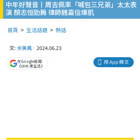
中年好聲音丨周吉佩率「喊包三兄弟」太太表
演 顏志恒勁舞 律師魏嘉信爆肌
首頁
生活話題
熱話
文:
余美鳳
2024.06.23
在Google追蹤
用 App 睇文
《UHK 港生活》