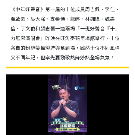
《中年好聲音》第一屆的十位成員周吉佩、李佳、
羅啟豪、吳大強、支嚳儀、龍婷、林鉫徫、魏嘉
信、丁文俊和顏志恒一連兩場「一班好聲音『十』
力無限演唱會」昨晚在旺角麥花臣場館舉行，十位
各自的粉絲帶備燈牌興奮到場，雖然十位不同風格
又不同年紀，但率先要勁歌熱舞炒熱全場氣氛！