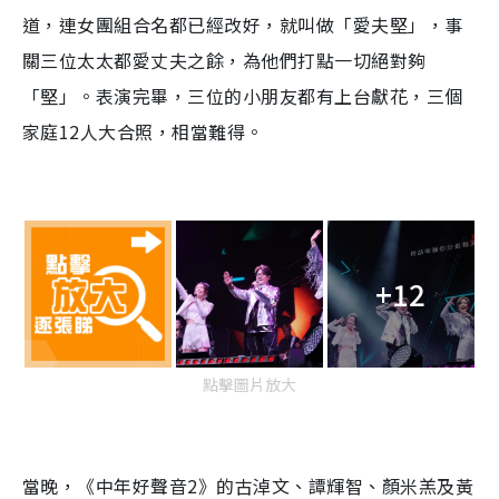
道，連女團組合名都已經改好，就叫做「愛夫堅」，事
關三位太太都愛丈夫之餘，為他們打點一切絕對夠
「堅」。表演完畢，三位的小朋友都有上台獻花，三個
家庭12人大合照，相當難得。
+12
點擊圖片放大
當晚，《中年好聲音2》的古淖文、譚輝智、顏米羔及黃