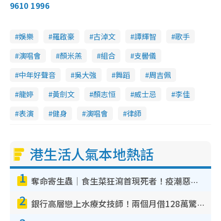
9610 1996
娛樂
羅啟豪
古淖文
譚輝智
歌手
演唱會
顏米羔
組合
支嚳儀
中年好聲音
吳大強
舞蹈
周吉佩
龍婷
黃劍文
顏志恒
威士忌
李佳
表演
健身
演唱會
律師
港生活人氣本地熱話
1
奪命寄生蟲｜食生菜狂瀉首現死者！疫潮惡化錄1.8萬宗病例 揭洗菜3大謬誤
2
銀行高層戀上水療女技師！兩個月借128萬驚覺「沉船」沉落火海 揭背後疑似邪教操控賣淫