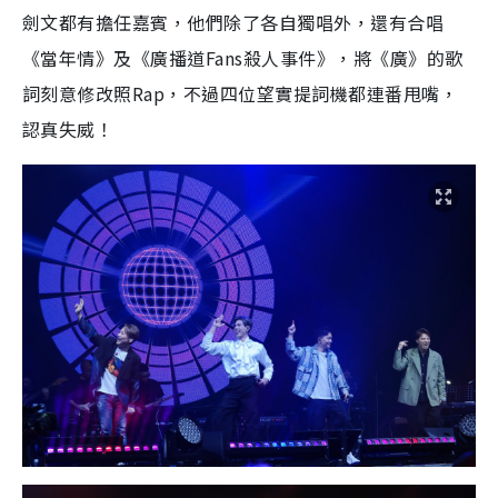
劍文都有擔任嘉賓，他們除了各自獨唱外，還有合唱
《當年情》及《廣播道Fans殺人事件》，將《廣》的歌
詞刻意修改照Rap，不過四位望實提詞機都連番甩嘴，
認真失威！