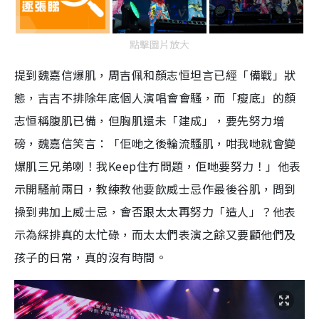
點擊圖片放大
提到魏嘉信爆肌，周吉佩和顏志恒坦言已經「備戰」狀
態，吉吉不排除年底個人演唱會會騷，而「瘦底」的顏
志恒稱腹肌已備，但胸肌還未「建成」，要先努力增
磅，魏嘉信笑言：「佢哋之後輪流騷肌，咁我哋就會變
爆肌三兄弟喇！我Keep住冇問題，佢哋要努力！」他表
示開騷前兩日，教練教他要飲威士忌作最後谷肌，問到
操到弗加上威士忌，會否跟太太再努力「造人」？他表
示為綵排真的太忙碌，而太太們表演之餘又要顧他們及
孩子的日常，真的沒有時間。