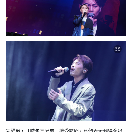
完騷後，「喊包三兄弟」接受訪問，他們表示難得演唱