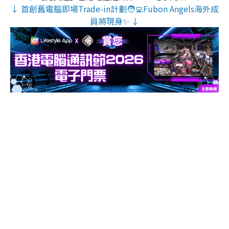
↓ 首創舊電腦即場Trade-in計劃🧑‍💻Fubon Angels海外成
員將現身✨ ↓