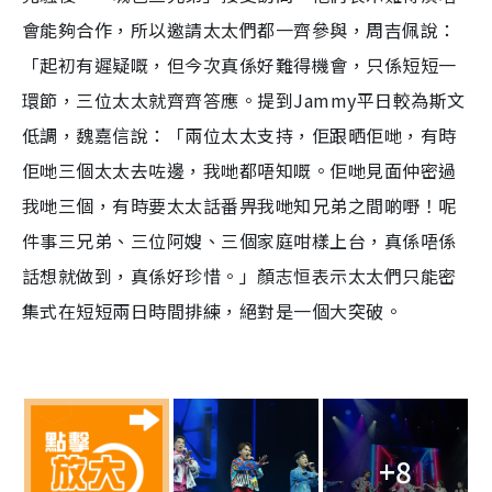
會能夠合作，所以邀請太太們都一齊參與，周吉佩說：
「起初有遲疑嘅，但今次真係好難得機會，只係短短一
環節，三位太太就齊齊答應。提到Jammy平日較為斯文
低調，魏嘉信說：「兩位太太支持，佢跟晒佢哋，有時
佢哋三個太太去咗邊，我哋都唔知嘅。佢哋見面仲密過
我哋三個，有時要太太話番畀我哋知兄弟之間啲嘢！呢
件事三兄弟、三位阿嫂、三個家庭咁樣上台，真係唔係
話想就做到，真係好珍惜。」顏志恒表示太太們只能密
集式在短短兩日時間排練，絕對是一個大突破。
+8