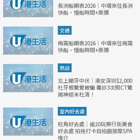
長洲船期表2026｜中環來往長洲
快船、慢船時間+票價
交通
梅窩船期表2026｜中環來往梅窩
快船、慢船時間+票價
熱話
北上睇牙中伏｜港女深圳$2,000
杜牙根驚覺被騙 覆診3次照CT驚
揭神經未杜清！
室內好去處
旺角好去處｜逾20玩樂行街美食
好去處 拍拖打卡自拍館按摩SPA
推介