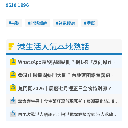
9610 1996
著數
網絡熱話
著數優惠
港鐵
港生活人氣本地熱話
1
WhatsApp預設貼圖點刪？揭1招「反向操作」還原簡潔介面 附3步實測教學
2
香港山邊鐵閘邊門大開？內地客困惑意義何在！網民神回覆：呢種叫法理性防禦
3
鬼門開2026｜農曆七月撞正日全食特別邪？專家警告切忌做一事！揭4大禁忌+2招保平安
4
奪命寄生蟲｜食生菜狂瀉首現死者！疫潮惡化錄1.8萬宗病例 揭洗菜3大謬誤
5
內地客歎港人唔識老！揭港鐵保鮮級冷氣 港人求放過：咪投訴