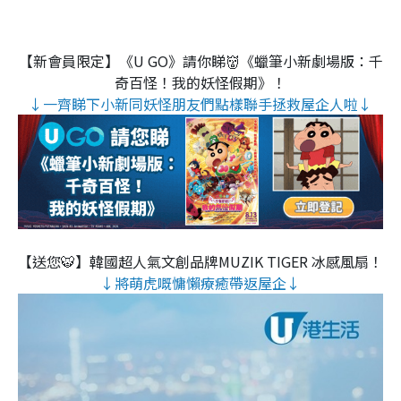
【新會員限定】《U GO》請你睇👹《蠟筆小新劇場版：千
奇百怪！我的妖怪假期》！
↓一齊睇下小新同妖怪朋友們點樣聯手拯救屋企人啦↓
【送您🐯】韓國超人氣文創品牌MUZIK TIGER 冰感風扇！
↓將萌虎嘅慵懶療癒帶返屋企↓