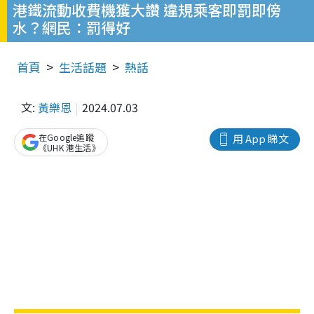
港鐵流動收費機獲大讚 違規乘客即罰即傍
水？網民：罰得好
首頁
生活話題
熱話
文:
黃樂恩
2024.07.03
在Google追蹤
用 App 睇文
《UHK 港生活》