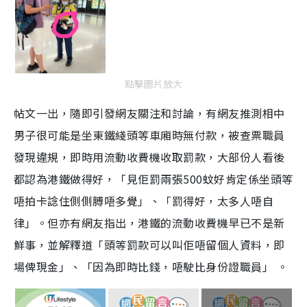
點擊圖片放大
帖文一出，隨即引發網友關注和討論，有網友推測相中
男子很可能是坐東鐵綫頭等車廂時無付款，被查票職員
發現違規，即時用流動收費機收取罰款，大部份人看後
都認為港鐵做得好，「見佢罰兩張500蚊好肯定係坐頭等
唔拍卡諗住側側膊唔多覺」、「罰得好，太多人唔自
律」。但亦有網友指出，港鐵的流動收費機早已不是新
鮮事，並解釋道「頭等罰款可以叫佢唔留個人資料，即
場俾現金」、「因為即時比錢，唔駛比身份證職員」 。