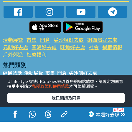
活動展覽
市集
開倉
尖沙咀好去處
銅鑼灣好去處
元朗好去處
荃灣好去處
旺角好去處
社會
餐廳情報
戶外郊遊
社會福利
熱門類別
網民熱話
活動展覽
市集
開倉
尖沙咀好去處
銅鑼灣好去處
元朗好去處
荃灣好去處
旺角好去處
社會
U Lifestyle 會使用Cookies來改善您的網站體驗，請確定您同意
接受本網站之
私隱政策和使用條款
才可繼續瀏覽。
餐廳情報
戶外郊遊
熱門標籤
我已閱讀及同意
#UGO搵好去處
#人氣活動推介
#美食社群熱話
#親子玩樂好去處
#ULifestyle應用程式
#限時搶
本週好去處
#UJetso禮物放送
#ULifestyle商戶中心
#著數
#網絡熱話