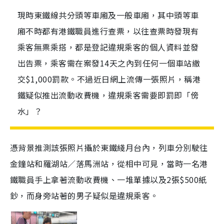
現時東鐵線共分頭等車廂及一般車廂，其中頭等車
廂不時都有港鐵職員進行查票，以往查票時發現有
乘客無票乘搭，都是登記違規乘客的個人資料並發
出告票，乘客需在案發14天之內到任何一個車站繳
交$1,000罰款。不過近日網上流傳一張照片，稱港
鐵疑似推出流動收費機，違規乘客需要即罰即「傍
水」？
憑背景推測該張照片攝於東鐵綫月台內，列車分別駛往
金鐘站和羅湖站／落馬洲站，從相中可見，當時一名港
鐵職員手上拿著流動收費機、一堆單據以及2張$500紙
鈔，而身旁站著的男子疑似是違規乘客。