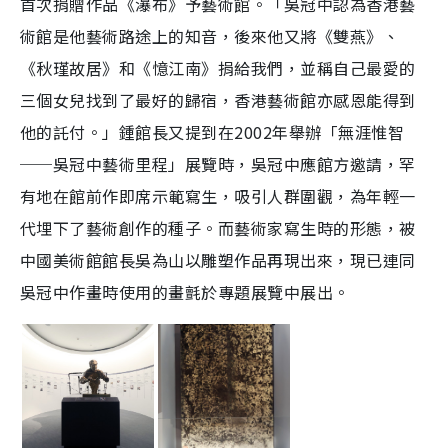
首次捐贈作品《瀑布》予藝術館。「吳冠中認為香港藝
術館是他藝術路途上的知音，後來他又將《雙燕》、
《秋瑾故居》和《憶江南》捐給我們，並稱自己最愛的
三個女兒找到了最好的歸宿，香港藝術館亦感恩能得到
他的託付。」鍾館長又提到在2002年舉辦「無涯惟智
──吳冠中藝術里程」展覽時，吳冠中應館方邀請，罕
有地在館前作即席示範寫生，吸引人群圍觀，為年輕一
代埋下了藝術創作的種子。而藝術家寫生時的形態，被
中國美術館館長吳為山以雕塑作品再現出來，現已連同
吳冠中作畫時使用的畫氈於專題展覽中展出。