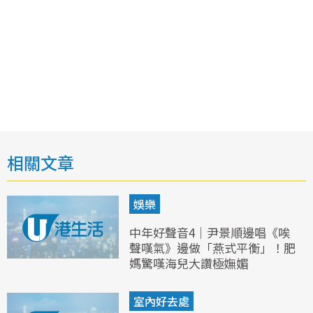
相關文章
娛樂
中年好聲音4｜尹景順邊唱《唉
聲嘆氣》邊做「燕式平衡」！肥
媽驚嘆海兒大讚極嫵媚
室內好去處