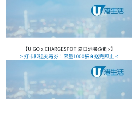
【U GO x CHARGESPOT 夏日消暑企劃⚡】
> 打卡即送充電券！限量1000張🔋送完即止 <