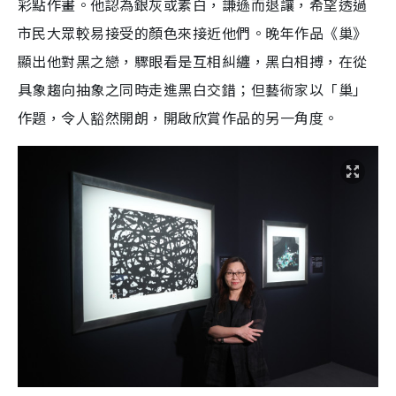
彩點作畫。他認為銀灰或素白，謙遜而退讓，希望透過
市民大眾較易接受的顏色來接近他們。晚年作品《巢》
顯出他對黑之戀，驟眼看是互相糾纏，黑白相搏，在從
具象趨向抽象之同時走進黑白交錯；但藝術家以「巢」
作題，令人豁然開朗，開啟欣賞作品的另一角度。