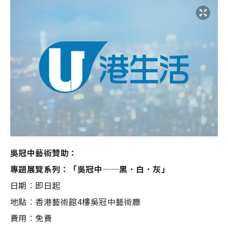
吳冠中藝術贊助：
專題展覽系列：「吳冠中──黑．白．灰」
日期︰即日起
地點︰香港藝術館4樓吳冠中藝術廳
費用︰免費