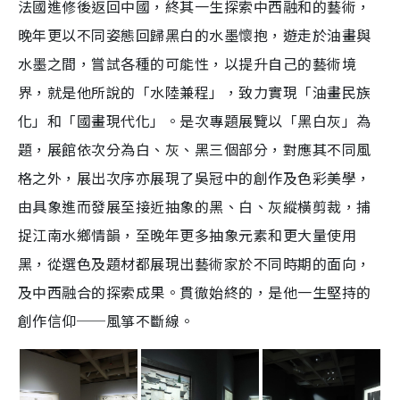
法國進修後返回中國，終其一生探索中西融和的藝術，
晚年更以不同姿態回歸黑白的水墨懷抱，遊走於油畫與
水墨之間，嘗試各種的可能性，以提升自己的藝術境
界，就是他所說的「水陸兼程」，致力實現「油畫民族
化」和「國畫現代化」。是次專題展覽以「黑白灰」為
題，展館依次分為白、灰、黑三個部分，對應其不同風
格之外，展出次序亦展現了吳冠中的創作及色彩美學，
由具象進而發展至接近抽象的黑、白、灰縱橫剪裁，捕
捉江南水鄉情韻，至晚年更多抽象元素和更大量使用
黑，從選色及題材都展現出藝術家於不同時期的面向，
及中西融合的探索成果。貫徹始終的，是他一生堅持的
創作信仰──風箏不斷線。