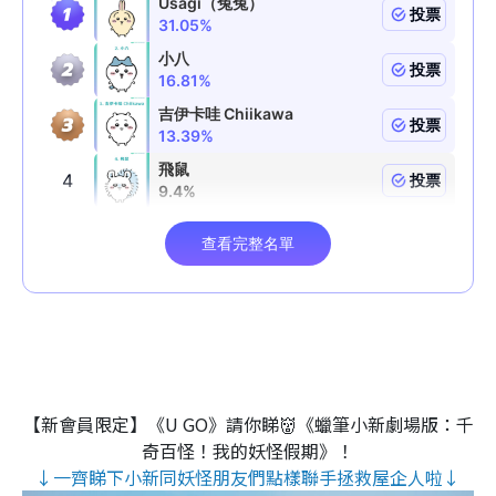
【新會員限定】《U GO》請你睇👹《蠟筆小新劇場版：千
奇百怪！我的妖怪假期》！
↓一齊睇下小新同妖怪朋友們點樣聯手拯救屋企人啦↓