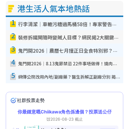
港生活人氣本地熱話
1
行李清潔｜車轆污糟過馬桶58倍！專家警告忌用酒精抹 教1招免污手除菌
2
裝修拆鐵閘隨時變賊人目標？網民揭2大關鍵用途：裝新式等於白裝？附新舊鐵閘分別
3
鬼門開2026｜農曆七月撞正日全食特別邪？專家警告切忌做一事！揭4大禁忌+2招保平安
4
鬼門開2026｜8.13鬼節禁忌 22件事唔做得！燒肉、刺身要少食？半夜勿吹口哨/打呢個電話
5
網傳公院改用內地/副廠藥？醫生拆解正副廠分別 揭4類人換藥隨時出事