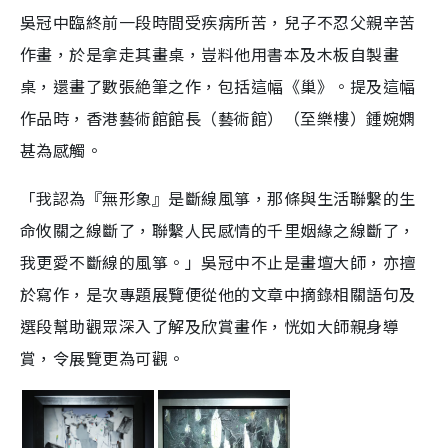
吳冠中臨終前一段時間受疾病所苦，兒子不忍父親辛苦
作畫，於是拿走其畫桌，豈料他用書本及木板自製畫
桌，還畫了數張絶筆之作，包括這幅《巢》。提及這幅
作品時，香港藝術館館長（藝術館）（至樂樓）鍾婉嫻
甚為感觸。
「我認為『無形象』是斷線風箏，那條與生活聯繫的生
命攸關之線斷了，聯繫人民感情的千里姻緣之線斷了，
我更愛不斷線的風箏。」吳冠中不止是畫壇大師，亦擅
於寫作，是次專題展覽便從他的文章中摘錄相關語句及
選段幫助觀眾深入了解及欣賞畫作，恍如大師親身導
賞，令展覽更為可觀。