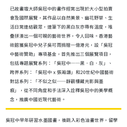
已故畫壇大師吳冠中的畫作經常出現於大小型拍賣
會及國際展覽，其作品以自然美景、幽花野草、生
活日常連結觀眾，連筆下的黑白灰亦帶有溫度，堆
疊拼湊出一個可親的藝術世界，令人回味。香港藝
術館獲吳冠中兒子吳可雨捐贈一億港元，設「吳冠
中藝術贊助」專項基金，首先推出三個展覽項目，
包括專題展覽系列：「吳冠中──黑．白．灰」、
跨界系列：「吳冠中 x 張瀚謙」和20世紀中國藝術
對話系列：「不似之似──靜觀樓藏光影與墨
痕」，從不同角度和手法深入詮釋吳冠中的美學概
念，推廣中國近現代藝術。
吳冠中早年硏習水墨國畫，後跳入彩色油畫世界，留學