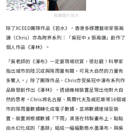
點擊圖片放大
除了XCEED團隊作品《若水》，香港多媒體藝術家張瀚
謙（Chris）亦為跨界系列：「吳冠中 x 張瀚謙」創作了
個人作品《瀑林》。
「吳老師的《瀑布》一定要現場欣賞，很壯觀！科學家
指出城市的陸沉或與降雨量有關，可見大自然的力量有
多驚人。」除了團隊作品，Chris亦受吳冠中瀑布系列作
品啟發創作出《瀑林》，透過機械裝置呈現出他對大自
然的思考。Chris將名古屋、馬爾代夫及威尼斯等16個城
市的降雨量數據轉化成電子數據，並將數據連接至裝
置，裝置將根據數據「下雨」滴落在特製畫布上，點點
由水幻化成的「墨跡」組成一幅幅動態水墨瀑布，與吳