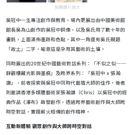
點擊圖片放大
吳冠中一生專注創作與教育，場內更展出由中國美術館
館長吳為山創作的吳冠中銅像，以及吳氏用了數十年的
畫氈，上面滿佈墨跡和色點，其中一角還有吳氏親題
「故土」二字，喻意這是孕育其藝術的土壤。
同時展出的20世紀中國藝術對話系列：「不似之似──
靜觀樓藏光影與墨痕」及跨界系列：「吳冠中 x 張瀚
謙」，前者探索與吳冠中同時代藝壇大師的佳作，後者
則邀請香港多媒體藝術家張瀚謙（Chris）以吳冠中的經
典作品《瀑布》啟發創作，透過跨界藝術創作與大師跨
時空對話，實踐薪火相傳的創作精神。
互動新體驗 觀眾創作與大師跨時空對話