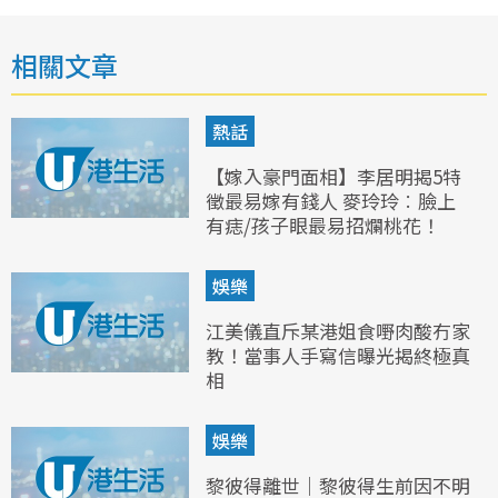
相關文章
熱話
【嫁入豪門面相】李居明揭5特
徵最易嫁有錢人 麥玲玲︰臉上
有痣/孩子眼最易招爛桃花！
娛樂
江美儀直斥某港姐食嘢肉酸冇家
教！當事人手寫信曝光揭終極真
相
娛樂
黎彼得離世｜黎彼得生前因不明