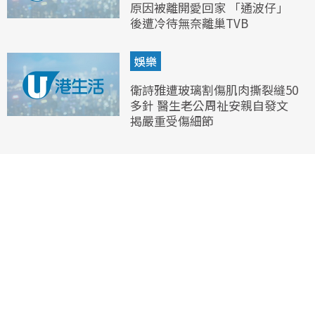
原因被離開愛回家 「通波仔」
後遭冷待無奈離巢TVB
娛樂
衛詩雅遭玻璃割傷肌肉撕裂縫50
多針 醫生老公周祉安親自發文
揭嚴重受傷細節