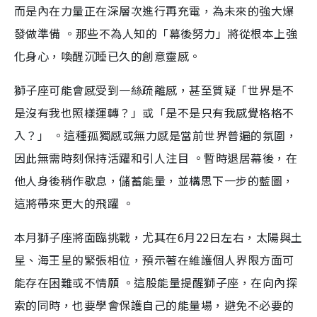
而是內在力量正在深層次進行再充電，為未來的強大爆
發做準備 。那些不為人知的「幕後努力」將從根本上強
化身心，喚醒沉睡已久的創意靈感。
獅子座可能會感受到一絲疏離感，甚至質疑「世界是不
是沒有我也照樣運轉？」或「是不是只有我感覺格格不
入？」 。這種孤獨感或無力感是當前世界普遍的氛圍，
因此無需時刻保持活躍和引人注目 。暫時退居幕後，在
他人身後稍作歇息，儲蓄能量，並構思下一步的藍圖，
這將帶來更大的飛躍 。
本月獅子座將面臨挑戰，尤其在6月22日左右，太陽與土
星、海王星的緊張相位，預示著在維護個人界限方面可
能存在困難或不情願 。這股能量提醒獅子座，在向內探
索的同時，也要學會保護自己的能量場，避免不必要的