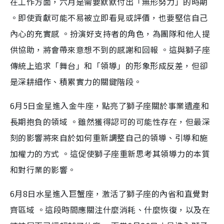
在工作方面，六月是需要默默付出「無形努力」的時期
。即使貢獻可能不易被立即看見或評價，也要堅信自己
內心的充實感 。扮演好支持者的角色，為團隊和他人提
供協助，將會帶來意想不到的感謝和回報 。這與獅子座
傳統上追求「舞台」和「領導」的形象形成反差，但卻
是深耕細作、積累實力的關鍵階段。
6月5日金星進入金牛座，點亮了獅子座關於事業遺產和
長期抱負的領域 。雖然獲得認可的可能性存在，但最深
刻的影響將來自於如何重新調整自己的領導、引導和施
加權力的方式 。這促使獅子座重新思考其領導力的本質
和對行業的影響。
6月8日水星進入巨蟹座，激活了獅子座的內省和直覺對
齊區域 。這段時間應關注什麼消耗、什麼恢復，以及在