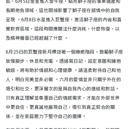
如，6月5日金星進入金牛座，點亮獅子座的事業遺產和
長期抱負領域，這也間接影響了獅子座在感情中的自我
呈現 。6月8日水星進入巨蟹座，激活獅子座的內省和直
覺對齊區域，這段時間應關注什麼消耗，什麼恢復，以
及精神層面已經超越了什麼 。
6月25日的巨蟹座新月標誌著一個療癒階段，鼓勵獅子座
放慢腳步、休息和充電 。透過寫日記、設定意圖和擁抱
敏感，將有助於情感和心理健康 。請溫柔對待自己和他
人，明白完美並非必需 。六月的愛情並非只關乎外在的
吸引和社交，更深層次的是與自我內心的連結和對話。
只有真正理解並尊重自己的情感需求，才能在外部世界
中更自信、更真誠地展現自己，吸引到真正契合的關
係，並在家庭壓力下堅守自己的選擇。