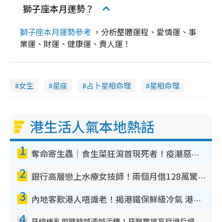
獅子座本月運勢？
獅子座本月運勢參考
，分析整體運程、愛情運、事
業運、財運、健康運、貴人運！
女生
星座
占卜星相命理
星相命理
港生活人氣本地熱話
1
奪命寄生蟲｜食生菜狂瀉首現死者！疫潮惡化錄1.8萬宗病例 揭洗菜3大謬誤
2
銀行高層戀上水療女技師！兩個月借128萬驚覺「沉船」沉落火海 揭背後疑似邪教操控賣淫
3
內地客歎港人唔識老！揭港鐵保鮮級冷氣 港人求放過：咪投訴
4