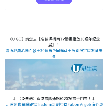
《U GO》請您去【名偵探柯南TV動畫播放30週年紀念
展】！
還原經典名場面📹＋30位角色同框📸＋原創限定感謝劇場
🍿
↓ 【免費送】香港電腦通訊節2026電子門票！↓
↓ 首創舊電腦即場Trade-in計劃🧑‍💻Fubon Angels海外成