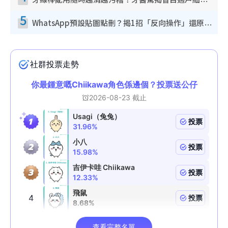
牙線棒亂用隨時越清越污糟！牙醫驚揭盲目過戶細菌恐致蛀牙：呢種先係日常真保養
5
WhatsApp預設貼圖點刪？揭1招「反向操作」還原簡潔介面 附3步實測教學