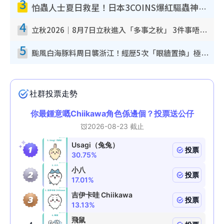
3
怕蟲人士夏日救星！日本3COINS爆紅驅蟲神器$45起 1招「全程免觸碰」輕鬆搞定小強
4
立秋2026｜8月7日立秋進入「多事之秋」 3件事唔做得！專家教6招開運 清枱頭／銀包納氣接好運
5
颱風白海豚料周日襲浙江！經歷5次「眼牆置換」極罕見 成登陸內地最長途颱風