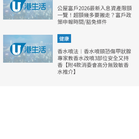
公屋富戶2026最新入息資產限額
一覽！超額幾多要搬走？富戶政
策申報時間/豁免條件
健康
香水噴法︱香水噴頸恐傷甲狀腺
專家教香水改噴3部位安全又持
香【附4款消委會高分無致敏香
水推介】