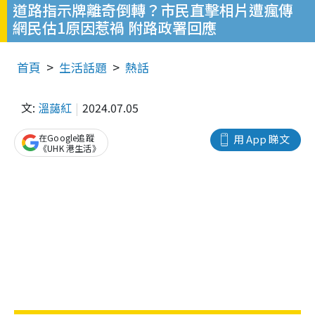
道路指示牌離奇倒轉？市民直擊相片遭瘋傳
網民估1原因惹禍 附路政署回應
首頁
生活話題
熱話
文:
溫藹紅
2024.07.05
在Google追蹤
用 App 睇文
《UHK 港生活》