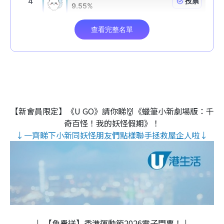
【新會員限定】《U GO》請你睇👹《蠟筆小新劇場版：千
奇百怪！我的妖怪假期》！
↓一齊睇下小新同妖怪朋友們點樣聯手拯救屋企人啦↓
↓ 【免費送】香港運動節2026電子門票！↓