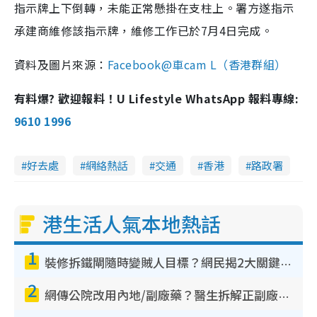
指示牌上下倒轉，未能正常懸掛在支柱上。署方遂指示
承建商維修該指示牌，維修工作已於7月4日完成。
資料及圖片來源：
Facebook@車cam L（香港群組）
有料爆? 歡迎報料！U Lifestyle WhatsApp 報料專線:
9610 1996
好去處
網絡熱話
交通
香港
路政署
港生活人氣本地熱話
1
裝修拆鐵閘隨時變賊人目標？網民揭2大關鍵用途：裝新式等於白裝？附新舊鐵閘分別
2
網傳公院改用內地/副廠藥？醫生拆解正副廠分別 揭4類人換藥隨時出事