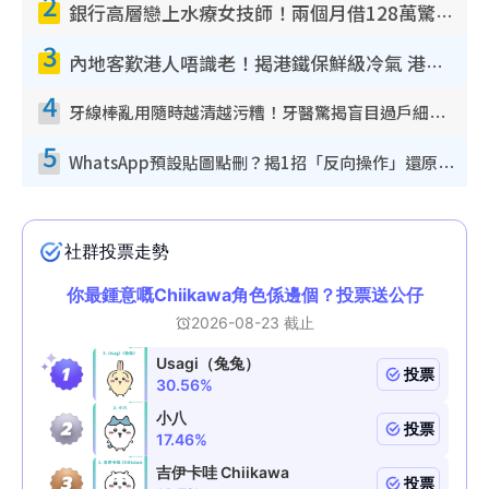
2
銀行高層戀上水療女技師！兩個月借128萬驚覺「沉船」沉落火海 揭背後疑似邪教操控賣淫
3
內地客歎港人唔識老！揭港鐵保鮮級冷氣 港人求放過：咪投訴
4
牙線棒亂用隨時越清越污糟！牙醫驚揭盲目過戶細菌恐致蛀牙：呢種先係日常真保養
5
WhatsApp預設貼圖點刪？揭1招「反向操作」還原簡潔介面 附3步實測教學