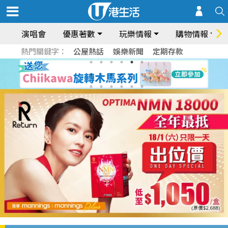
演唱會
優惠著數
玩樂情報
購物情報
熱門關鍵字：
公屋熱話
娛樂新聞
定期存款