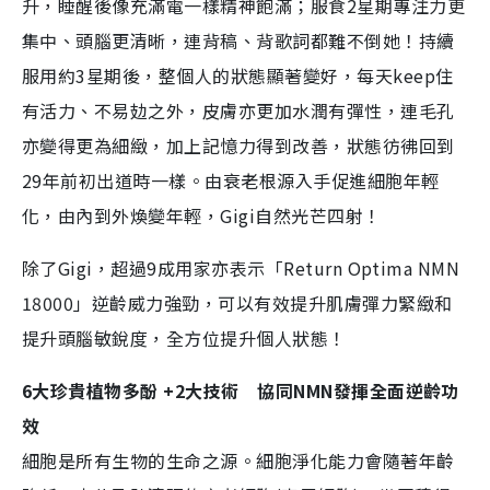
升，睡醒後像充滿電一樣精神飽滿；服食2星期專注力更
集中、頭腦更清晰，連背稿、背歌詞都難不倒她！持續
服用約3星期後，整個人的狀態顯著變好，每天keep住
有活力、不易攰之外，皮膚亦更加水潤有彈性，連毛孔
亦變得更為細緻，加上記憶力得到改善，狀態彷彿回到
29年前初出道時一樣。由衰老根源入手促進細胞年輕
化，由內到外煥變年輕，Gigi自然光芒四射！
除了Gigi，超過9成用家亦表示「Return Optima NMN
18000」逆齡威力強勁，可以有效提升肌膚彈力緊緻和
提升頭腦敏銳度，全方位提升個人狀態！
6大珍貴植物多酚 +2大技術 協同NMN發揮全面逆齡功
效
細胞是所有生物的生命之源。細胞淨化能力會隨著年齡