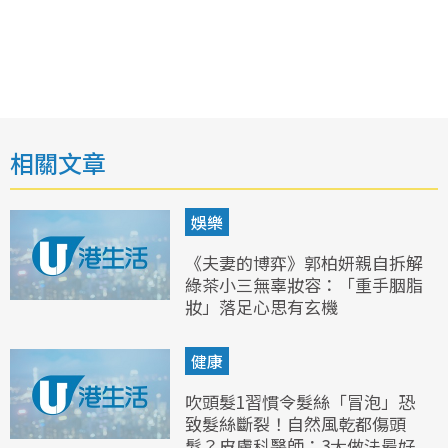
相關文章
娛樂
《夫妻的博弈》郭柏妍親自拆解
綠茶小三無辜妝容：「重手胭脂
妝」落足心思有玄機
健康
吹頭髮1習慣令髮絲「冒泡」恐
致髮絲斷裂！自然風乾都傷頭
髮？皮膚科醫師：3大做法最好