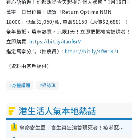
有心唔怕遲！你都想從今天起提升個人狀態？1月18日，
萬寧一日出位價，購買「Return Optima NMN
18000」低至$1,050/盒, 單盒$1150（原價$2,688）！
全年最抵，萬寧熱賣，只限1天！立即把握機會搶購啦！
立即購買:
https://bit.ly/4aof6rV
指定萬寧分店（推廣員）:
https://bit.ly/4fW1K7t
（資料由客戶提供）
身體護理
梁詠琪
港生活人氣本地熱話
1
奪命寄生蟲｜食生菜狂瀉首現死者！疫潮惡化錄1.8萬宗病例 揭洗菜3大謬誤