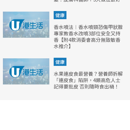
健康
香水噴法︱香水噴頸恐傷甲狀腺
專家教香水改噴3部位安全又持
香【附4款消委會高分無致敏香
水推介】
健康
水果連皮食最營養？營養師拆解
「連皮食」陷阱，4類高危人士
記得要批皮 否則隨時食出禍！