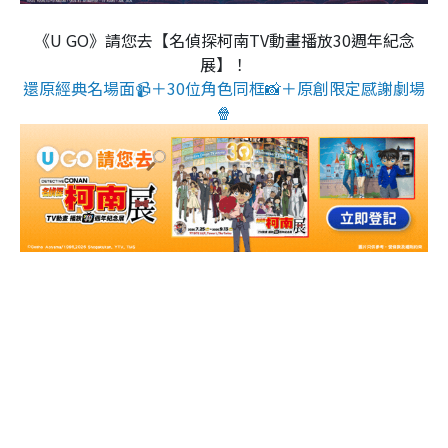
《U GO》請您去【名偵探柯南TV動畫播放30週年紀念
展】！
還原經典名場面📹＋30位角色同框📸＋原創限定感謝劇場
🍿