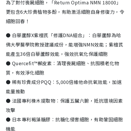
為了對付喪屍細胞，「Return Optima NMN 18000」
更包含6大珍貴植物多酚，有助激活細胞自身修復力，令
細胞回春！
● 白藜蘆醇X紫檀芪「修護DNA組合」︰白藜蘆醇為哈
佛大學醫學院教授建議成份，能增強NMN效能；紫檀芪
能產生36倍白藜蘆醇效能，強效抗氧化保護細胞
● Quercefit™檞皮素︰清理喪屍細胞、抗囤積老化物
質，有效淨化細胞
● 稀有珍貴成分PQQ︰5,000倍維他命抗氧效能，加速
能量推動
● 法國專利橡木提取物︰保護五臟六腑，抵抗環境因素
攻擊
● 日本專利褐藻糖膠︰抗糖化侵害細胞，有助鞏固細胞
機能