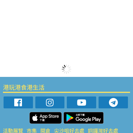
港玩港食港生活
活動展覽
市集
開倉
尖沙咀好去處
銅鑼灣好去處