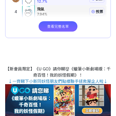
【新會員限定】《U GO》請你睇👹《蠟筆小新劇場版：千
奇百怪！我的妖怪假期》！
↓一齊睇下小新同妖怪朋友們點樣聯手拯救屋企人啦↓