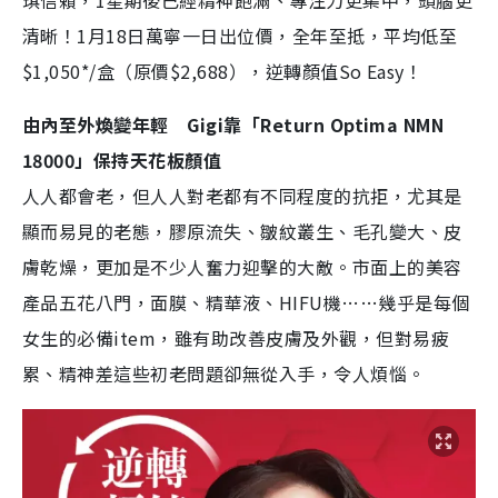
琪信賴，1星期後已經精神飽滿、專注力更集中，頭腦更
清晰！1月18日萬寧一日出位價，全年至抵，平均低至
$1,050*/盒（原價$2,688），逆轉顏值So Easy！
由內至外煥變年輕 Gigi靠「Return Optima NMN
18000」保持天花板顏值
人人都會老，但人人對老都有不同程度的抗拒，尤其是
顯而易見的老態，膠原流失、皺紋叢生、毛孔變大、皮
膚乾燥，更加是不少人奮力迎擊的大敵。市面上的美容
產品五花八門，面膜、精華液、HIFU機……幾乎是每個
女生的必備item，雖有助改善皮膚及外觀，但對易疲
累、精神差這些初老問題卻無從入手，令人煩惱。