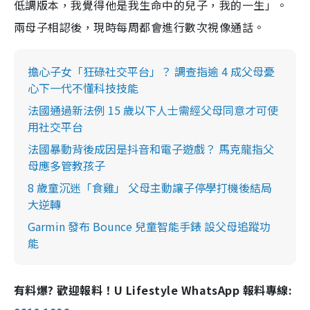
低調版本，我覺得他是我生命中的兒子，我的一生」。
兩母子相認後，現時每周都會進行數次視像通話。
擔心子女「狂碌社交平台」？ 調查指逾 4 成父母憂
心下一代不懂科技技能
法國通過新法例 15 歲以下人士需經父母同意才可使
用社交平台
法國暴動背後成因是抖音和電子遊戲？ 馬克龍指父
母應多管教孩子
8 歲童沉迷「食雞」 父母主動讓子停學打機後結局
大逆轉
Garmin 發布 Bounce 兒童智能手錶 設父母追蹤功
能
有料爆? 歡迎報料！U Lifestyle WhatsApp 報料專線: