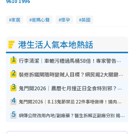
9610 1996
家居
爸媽心聲
懷孕
英國
港生活人氣本地熱話
1
行李清潔｜車轆污糟過馬桶58倍！專家警告忌用酒精抹 教1招免污手除菌
2
裝修拆鐵閘隨時變賊人目標？網民揭2大關鍵用途：裝新式等於白裝？附新舊鐵閘分別
3
鬼門開2026｜農曆七月撞正日全食特別邪？專家警告切忌做一事！揭4大禁忌+2招保平安
4
鬼門開2026｜8.13鬼節禁忌 22件事唔做得！燒肉、刺身要少食？半夜勿吹口哨/打呢個電話
5
網傳公院改用內地/副廠藥？醫生拆解正副廠分別 揭4類人換藥隨時出事