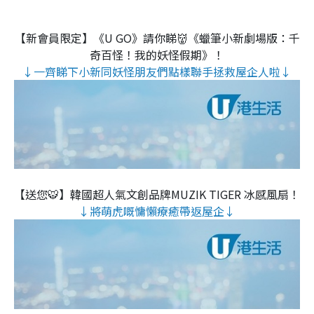
【新會員限定】《U GO》請你睇👹《蠟筆小新劇場版：千
奇百怪！我的妖怪假期》！
↓一齊睇下小新同妖怪朋友們點樣聯手拯救屋企人啦↓
【送您🐯】韓國超人氣文創品牌MUZIK TIGER 冰感風扇！
↓將萌虎嘅慵懶療癒帶返屋企↓