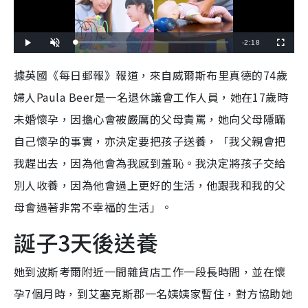
R
-
2:18
L
P
U
F
o
l
n
u
a
a
m
l
e
d
y
u
l
據英國《每日郵報》報道，來自威爾斯布里真德的74歲
e
t
s
d
e
c
m
:
r
婦人Paula Beer是一名退休議會工作人員，她在17歲時
2
e
3
e
a
.
n
4
未婚懷孕，因擔心會被嚴厲的父母責罵，她向父母隱瞞
8
i
%
自己懷孕的事實，亦決定要把孩子送養，「我父親會把
n
我趕出去，因為他會為我感到羞恥。我決定將孩子交給
i
別人收養，因為他會過上更好的生活，他跟我和我的父
n
母會過著非常不幸福的生活」。
g
T
誕子3天後送養
i
她到波斯考爾附近一間雜貨店工作一段長時間，並在懷
m
孕7個月時，到艾塞克斯郡一名姨姨家暫住，對方協助她
e