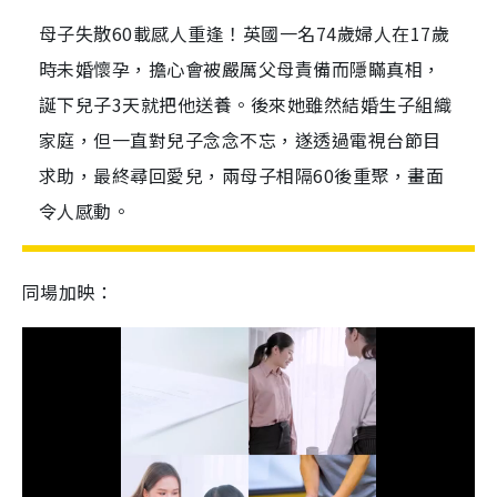
母子失散60載感人重逢！英國一名74歲婦人在17歲
時未婚懷孕，擔心會被嚴厲父母責備而隱瞞真相，
誕下兒子3天就把他送養。後來她雖然結婚生子組織
家庭，但一直對兒子念念不忘，遂透過電視台節目
求助，最終尋回愛兒，兩母子相隔60後重聚，畫面
令人感動。
同場加映：