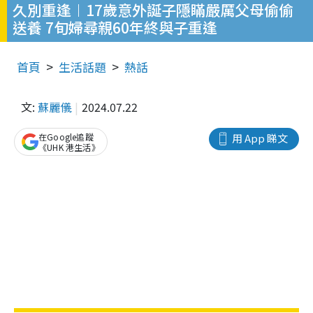
久別重逢︱17歲意外誕子隱瞞嚴厲父母偷偷
送養 7旬婦尋親60年終與子重逢
首頁
生活話題
熱話
文:
蘇麗儀
2024.07.22
在Google追蹤
用 App 睇文
《UHK 港生活》