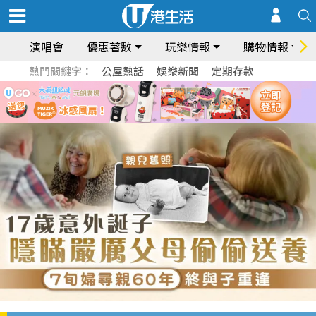
演唱會
優惠著數
玩樂情報
購物情報
熱門關鍵字：
公屋熱話
娛樂新聞
定期存款