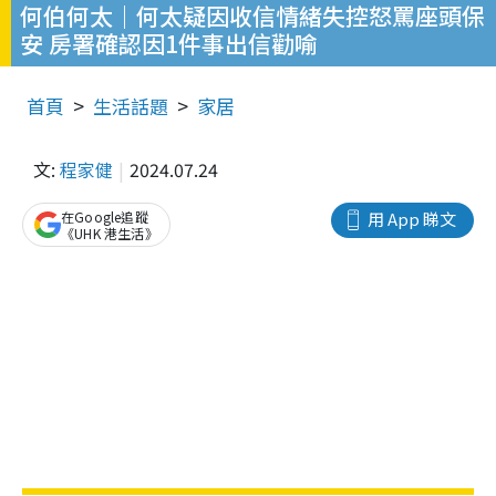
何伯何太｜何太疑因收信情緒失控怒罵座頭保
安 房署確認因1件事出信勸喻
首頁
生活話題
家居
文:
程家健
2024.07.24
在Google追蹤
用 App 睇文
《UHK 港生活》