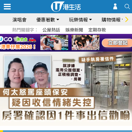
演唱會
優惠著數
玩樂情報
購物情報
熱門關鍵字：
公屋熱話
娛樂新聞
定期存款