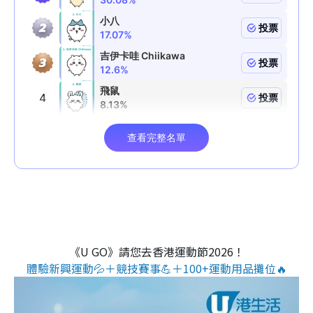
《U GO》請您去香港運動節2026！
體驗新興運動💦＋競技賽事💪＋100+運動用品攤位🔥