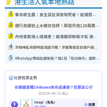
港生活人氣本地熱話
1
奪命寄生蟲｜食生菜狂瀉首現死者！疫潮惡化錄1.8萬宗病例 揭洗菜3大謬誤
2
銀行高層戀上水療女技師！兩個月借128萬驚覺「沉船」沉落火海 揭背後疑似邪教操控賣淫
3
內地客歎港人唔識老！揭港鐵保鮮級冷氣 港人求放過：咪投訴
4
牙線棒亂用隨時越清越污糟！牙醫驚揭盲目過戶細菌恐致蛀牙：呢種先係日常真保養
5
WhatsApp預設貼圖點刪？揭1招「反向操作」還原簡潔介面 附3步實測教學