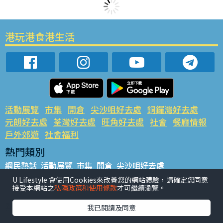
港玩港食港生活
活動展覽
市集
開倉
尖沙咀好去處
銅鑼灣好去處
元朗好去處
荃灣好去處
旺角好去處
社會
餐廳情報
戶外郊遊
社會福利
熱門類別
網民熱話
活動展覽
市集
開倉
尖沙咀好去處
銅鑼灣好去處
元朗好去處
荃灣好去處
旺角好去處
社會
U Lifestyle 會使用Cookies來改善您的網站體驗，請確定您同意
接受本網站之
私隱政策和使用條款
才可繼續瀏覽。
餐廳情報
戶外郊遊
熱門標籤
我已閱讀及同意
#UGO搵好去處
#人氣活動推介
#美食社群熱話