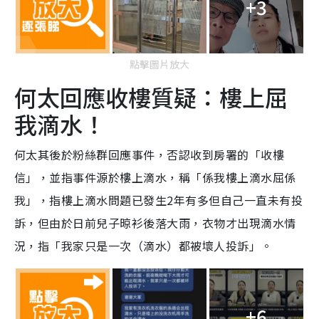
+3
點擊圖片放大
何太回應收樓質疑：樓上屈
我滴水！
何太其後於粉絲群回應事件，否認收到房署的「收樓
信」，並指事件源於樓上滴水，稱「係我樓上滴水屈係
我」，指樓上滴水問題已發生2年有多但自己一直未有投
訴，但由於日前兒子晾衫後落大雨，衣物才出現滴水情
況，指「我家只是一次（滴水）都被壞人投訴」。
+6