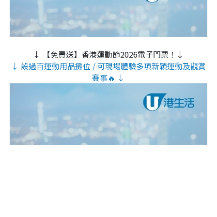
↓ 【免費送】香港運動節2026電子門票！↓
↓ 設過百運動用品攤位 / 可現場體驗多項新穎運動及觀賞
賽事🔥 ↓