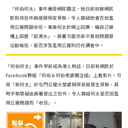
「何伯何太」事件備受網民關注，她日前就被網民
影到持信件與座頭保安爭執，令人猜疑她會否就濫
用公屋問題收信。事後何太於網上回應，稱自己被
樓上鄰居「屈滴水」，房署方面亦表示曾就問題發
出勸喻信，是否涉及濫用公屋則仍在調查中。
「何伯何太」事件早前成為港人熱話，日前有網民於
Facebook群組「何伯＆何伯老婆關注組」上載影片，可
見「新何太」於屯門公屋大堂處與保安員發生爭執，其
時手執懷疑由房署發出之信件，令人猜疑何太是否因濫
用公屋問題而「收信」。