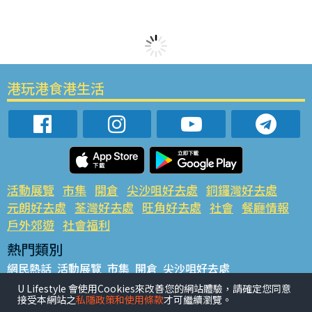
港玩港食港生活
活動展覽
市集
開倉
尖沙咀好去處
銅鑼灣好去處
元朗好去處
荃灣好去處
旺角好去處
社會
餐廳情報
戶外郊遊
社會福利
熱門類別
網民熱話
活動展覽
市集
開倉
尖沙咀好去處
銅鑼灣好去處
元朗好去處
荃灣好去處
旺角好去處
社會
U Lifestyle 會使用Cookies來改善您的網站體驗，請確定您同意
接受本網站之
私隱政策和使用條款
才可繼續瀏覽。
餐廳情報
戶外郊遊