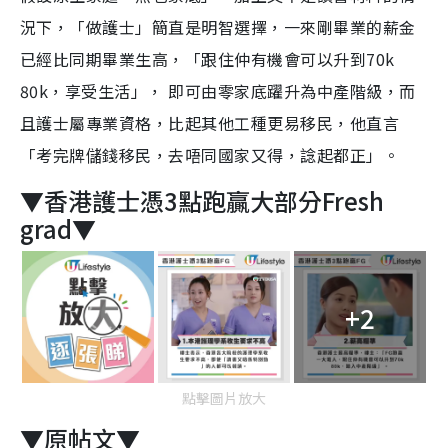
況下，「做護士」簡直是明智選擇，一來剛畢業的薪金
已經比同期畢業生高，「跟住仲有機會可以升到70k
80k，享受生活」， 即可由零家底躍升為中產階級，而
且護士屬專業資格，比起其他工種更易移民，他直言
「考完牌儲錢移民，去唔同國家又得，諗起都正」。
▼香港護士憑3點跑贏大部分Fresh
grad▼
+2
點擊圖片放大
▼原帖文▼