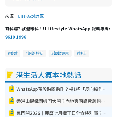
來源：
LIHKG討論區
有料爆? 歡迎報料！U Lifestyle WhatsApp 報料專線:
9610 1996
著數
網絡熱話
著數優惠
護士
港生活人氣本地熱話
1
WhatsApp預設貼圖點刪？揭1招「反向操作」還原簡潔介面 附3步實測教學
2
香港山邊鐵閘邊門大開？內地客困惑意義何在！網民神回覆：呢種叫法理性防禦
3
鬼門開2026｜農曆七月撞正日全食特別邪？專家警告切忌做一事！揭4大禁忌+2招保平安