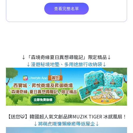
↓「森境奇緣夏日異想尋龍記」限定精品↓
↓漫遊秘境地墊、多用途旅行收納袋↓
【送您🐯】韓國超人氣文創品牌MUZIK TIGER 冰感風扇！
↓將萌虎嘅慵懶療癒帶返屋企↓