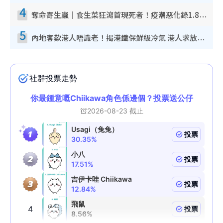
4
奪命寄生蟲｜食生菜狂瀉首現死者！疫潮惡化錄1.8萬宗病例 揭洗菜3大謬誤
5
內地客歎港人唔識老！揭港鐵保鮮級冷氣 港人求放過：咪投訴