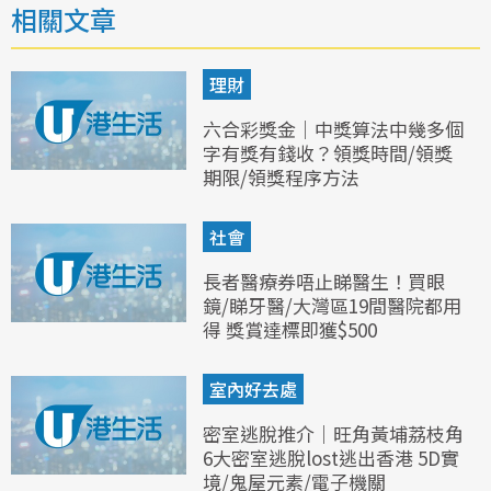
相關文章
理財
六合彩獎金｜中獎算法中幾多個
字有獎有錢收？領獎時間/領獎
期限/領獎程序方法
社會
長者醫療券唔止睇醫生！買眼
鏡/睇牙醫/大灣區19間醫院都用
得 獎賞達標即獲$500
室內好去處
密室逃脫推介｜旺角黃埔荔枝角
6大密室逃脫lost逃出香港 5D實
境/鬼屋元素/電子機關