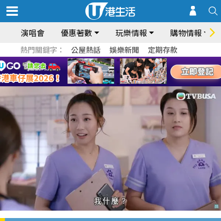
演唱會
優惠著數
玩樂情報
購物情報
熱門關鍵字：
公屋熱話
娛樂新聞
定期存款