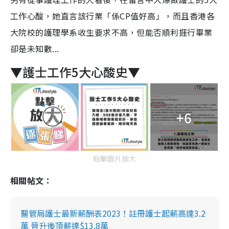
工作心酸，她直言該行業「係CP值好高」，而且香港各
大院校的護理學系收生要求不高，但能否順利捱行畢業
卻是未知數...
▼護士工作5大心酸史▼
+6
點擊圖片放大
相關帖文：
醫管局護士最新薪酬表2023！註冊護士起薪高達3.2
萬 晉升後頂薪達$13.8萬