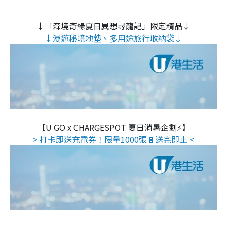
↓「森境奇緣夏日異想尋龍記」限定精品↓
↓漫遊秘境地墊、多用途旅行收納袋↓
【U GO x CHARGESPOT 夏日消暑企劃⚡】
> 打卡即送充電券！限量1000張🔋送完即止 <