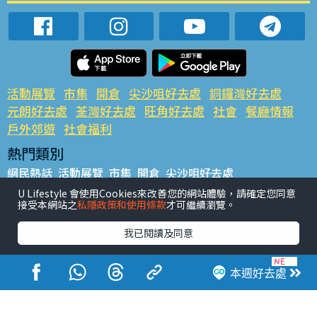
活動展覽
市集
開倉
尖沙咀好去處
銅鑼灣好去處
元朗好去處
荃灣好去處
旺角好去處
社會
餐廳情報
戶外郊遊
社會福利
熱門類別
網民熱話
活動展覽
市集
開倉
尖沙咀好去處
銅鑼灣好去處
元朗好去處
荃灣好去處
旺角好去處
社會
U Lifestyle 會使用Cookies來改善您的網站體驗，請確定您同意
接受本網站之
私隱政策和使用條款
才可繼續瀏覽。
餐廳情報
戶外郊遊
熱門標籤
我已閱讀及同意
#UGO搵好去處
#人氣活動推介
#美食社群熱話
#親子玩樂好去處
#ULifestyle應用程式
#限時搶
本週好去處
#UJetso禮物放送
#ULifestyle商戶中心
#著數
#網絡熱話
香港經濟日報版權所有©2026