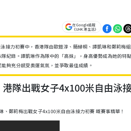
在Google追蹤
《UHK 港生活》
0米自由泳接力初賽中，香港隊由歐鎧淳、簡綽桐、譚凱琳和鄭莉梅組
泳隊紀錄。譚凱琳作為隊中的「高妹」，身高優勢成為她的特
望能夠充分感受奧運氣氛，並爭取最佳成績。
】港隊出戰女子4x100米自由泳
琳、鄭莉梅出戰女子4x100米自由泳接力初賽 嘅賽事精華！