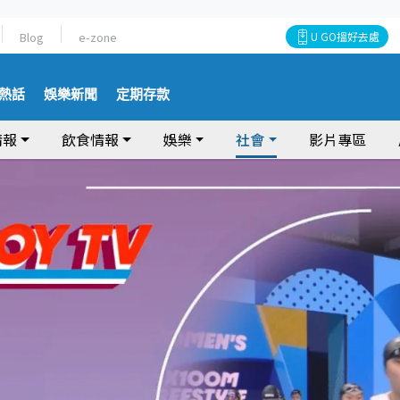
Blog
e-zone
U GO搵好去處
熱話
娛樂新聞
定期存款
情報
飲食情報
娛樂
社會
影片專區