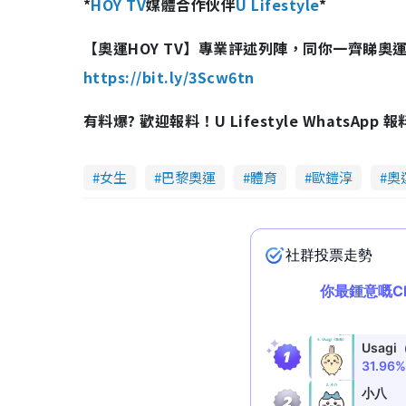
*
HOY TV
媒體合作伙伴
U Lifestyle
*
【奧運HOY TV】專業評述列陣，同你一齊睇奧運
https://bit.ly/3Scw6tn
有料爆? 歡迎報料！U Lifestyle WhatsApp 
女生
巴黎奧運
體育
歐鎧淳
奧