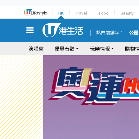
HK
Travel
Food
Beauty
熱門關鍵字：
公屋
演唱會
優惠著數
玩樂情報
購物