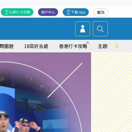
社群打卡攻略
商戶中心
下載 App
繁
简
周圍遊
18區好去處
香港打卡攻略
主題特集