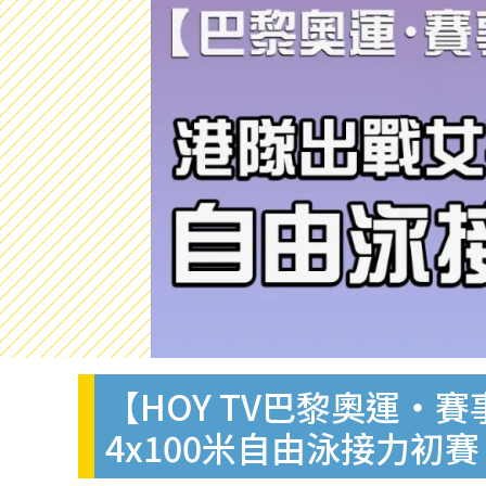
【HOY TV巴黎奧運・
4x100米自由泳接力初賽