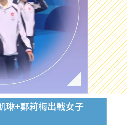
譚凱琳+鄭莉梅出戰女子