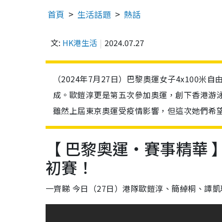
首頁
生活話題
熱話
文:
HK港生活
2024.07.27
（2024年7月27日）巴黎奧運女子4x10
成。歐鎧淳更是第五次參加奧運，創下香港游
雖然上屆東京奧運受疫情影響，但這次她們希
【 巴黎奧運・賽事精華 
初賽！
一齊睇 今日（27日）港隊歐鎧淳、簡綽桐、譚凱