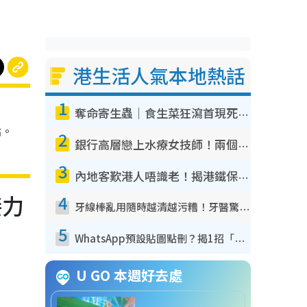
港生活人氣本地熱話
1
奪命寄生蟲｜食生菜狂瀉首現死者！疫潮惡化錄1.8萬宗病例 揭洗菜3大謬誤
點。
2
銀行高層戀上水療女技師！兩個月借128萬驚覺「沉船」沉落火海 揭背後疑似邪教操控賣淫
3
內地客歎港人唔識老！揭港鐵保鮮級冷氣 港人求放過：咪投訴
接力
4
牙線棒亂用隨時越清越污糟！牙醫驚揭盲目過戶細菌恐致蛀牙：呢種先係日常真保養
5
WhatsApp預設貼圖點刪？揭1招「反向操作」還原簡潔介面 附3步實測教學
U GO 本週好去處