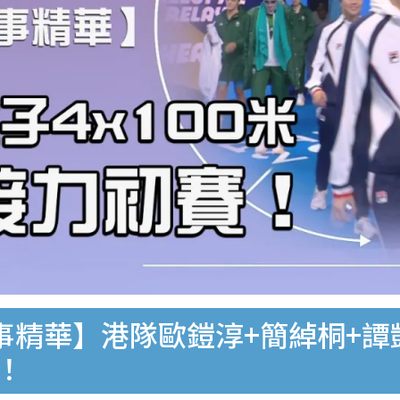
賽事精華】港隊歐鎧淳+簡綽桐+
！