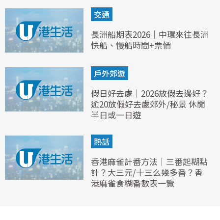
交通
長洲船期表2026｜中環來往長洲
快船、慢船時間+票價
戶外郊遊
假日好去處｜2026放假去邊好？
逾20放假好去處郊外/秘景 休閒
半日或一日遊
熱話
香港麻雀計番方法｜三番起糊點
計？大三元/十三么幾多番？香
港麻雀食糊番數表一覽