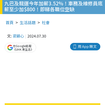
九巴及龍運今年加薪3.52%！車務及維修員底
薪至少加$800！即睇各職位空缺
首頁
生活話題
社會
文:
梁穎心
2024.07.30
在Google追蹤
用 App 睇文
《UHK 港生活》