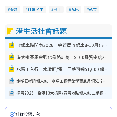
著數
社會民生
巴士
九巴
就業
港生活社會話題
1
收銀車時間表2026｜金管局收銀車8-10月出沒地點+時間！無須手續費！硬幣免費轉現鈔或增值至八達通
2
港大推賽馬會強化骨骼計劃！$100骨質密度X光檢查 完成免費運動訓練送超市禮券！附參加資格
3
水電工入行︱水喉匠/電工日薪可達$1,600 鐵飯碗職業難被AI取代！附薪酬參考＋入行考牌途徑
4
水喉匠考牌懶人包︱水喉工課程免學費兼月領$1.2萬津貼 即睇水喉匠考牌4階段＋入行課程建議
5
捐書2026︱全港13大捐書/賣書地點懶人包 二手課本最高$150＋舊書換免費咖啡/戲票