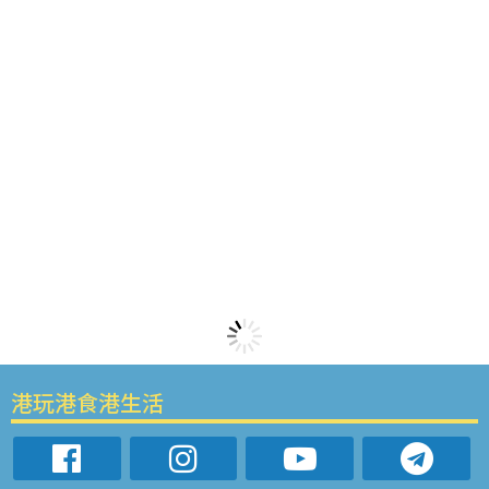
港玩港食港生活