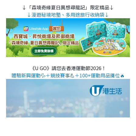
↓「森境奇緣夏日異想尋龍記」限定精品↓
↓漫遊秘境地墊、多用途旅行收納袋↓
《U GO》請您去香港運動節2026！
體驗新興運動💦＋競技賽事💪＋100+運動用品攤位🔥