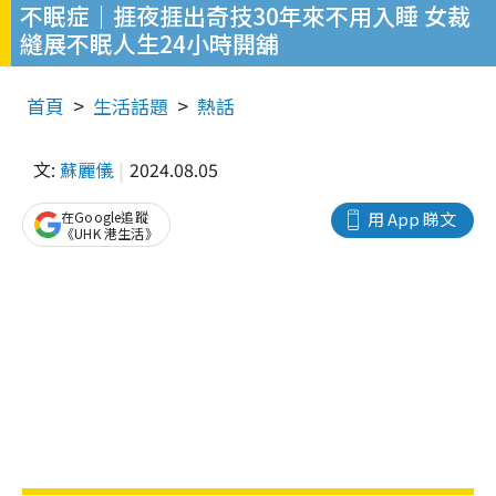
不眠症｜捱夜捱出奇技30年來不用入睡 女裁
縫展不眠人生24小時開舖
首頁
生活話題
熱話
文:
蘇麗儀
2024.08.05
在Google追蹤
用 App 睇文
《UHK 港生活》