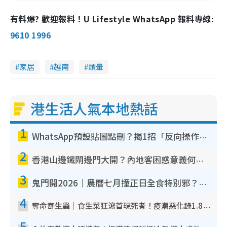
有料爆? 歡迎報料！U Lifestyle WhatsApp 報料專線:
9610 1996
家居
越南
頭暈
港生活人氣本地熱話
1
WhatsApp預設貼圖點刪？揭1招「反向操作」還原簡潔介面 附3步實測教學
2
香港山邊鐵閘邊門大開？內地客困惑意義何在！網民神回覆：呢種叫法理性防禦
3
鬼門開2026｜農曆七月撞正日全食特別邪？專家警告切忌做一事！揭4大禁忌+2招保平安
4
奪命寄生蟲｜食生菜狂瀉首現死者！疫潮惡化錄1.8萬宗病例 揭洗菜3大謬誤
5