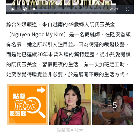
R
-
2:43
L
P
U
F
o
l
n
u
a
a
m
l
e
d
y
u
l
綜合外媒報道，來自越南的49歲婦人阮氏玉美金
e
t
s
d
e
c
m
:
r
（Nguyen Ngoc My Kim）是一名裁縫師，在隆安省頗
1
e
9
e
a
.
n
8
有名氣，她之所以引人注目並非因為精湛的裁縫技藝，
8
i
%
而是她已連續30年未曾入睡的獨特經歷。從小熱愛閱讀
n
的阮氏玉美金，習慣捱夜的生活，有一次加班趕工時，
i
她突然覺得睡覺並非必要，於是展開不眠的生活方式。
n
g
T
+5
i
m
e
點擊圖片放大