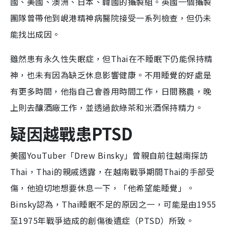
國、美國、澳洲、日本、韓國的攝製組。英國一個攝製
團隊曾帶他到峴港精神病醫院接受一系列檢查，但仍未
能找出成因。
雖然患有永久性失眠症，但Thai在不睡眠下仍能保持精
神，也未有因為缺乏休息影響健康。不用睡覺的好處是
有更多時間，他指自己會善用時間工作，日間務農，晚
上則去釀酒廠工作，並透過飲綠茶和米酒保持精力。
疑因越戰患PTSD
美國YouTuber「Drew Binsky」曾親自前往越南探訪
Thai，Thai的親戚透露，在越南戰爭期間Thai的手部受
傷，他迫切地想要休息一下，「他希望能睡覺」。
Binsky認為，Thai睡眠不足的原因之一，可能是由1955
至1975年戰爭造成的創傷後遺症（PTSD）所致。