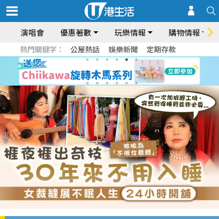
演唱會
優惠著數
玩樂情報
購物情報
熱門關鍵字：
公屋熱話
娛樂新聞
定期存款