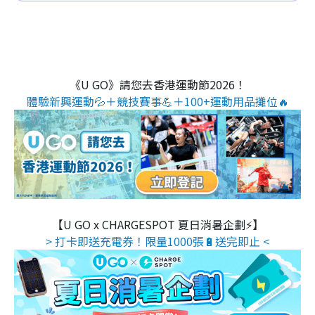
《U GO》請您去香港運動節2026！
體驗新興運動💦＋競技賽事💪＋100+運動用品攤位🔥
【U GO x CHARGESPOT 夏日消暑企劃⚡】
> 打卡即送充電券！限量1000張🔋送完即止 <