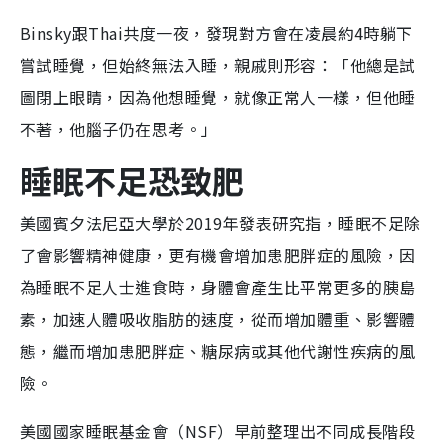
Binsky跟Thai共度一夜，發現對方會在凌晨約4時躺下
嘗試睡覺，但始終無法入睡，親戚則形容：「他總是試
圖閉上眼睛，因為他想睡覺，就像正常人一樣，但他睡
不著，他腦子仍在思考。」
睡眠不足恐致肥
美國賓夕法尼亞大學於2019年發表研究指，睡眠不足除
了會影響精神健康，更有機會增加患肥胖症的風險，因
為睡眠不足人士進食時，身體會產生比平常更多的胰島
素，加速人體吸收脂肪的速度，從而增加體重、影響體
態，繼而增加患肥胖症、糖尿病或其他代謝性疾病的風
險。
美國國家睡眠基金會（NSF）早前整理出不同成長階段