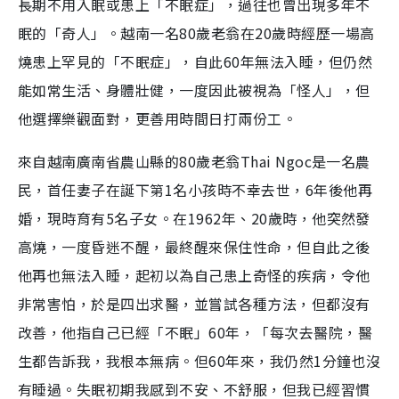
長期不用入眠或患上「不眠症」，過往也曾出現多年不
眠的「奇人」。越南一名80歲老翁在20歲時經歷一場高
燒患上罕見的「不眠症」，自此60年無法入睡，但仍然
能如常生活、身體壯健，一度因此被視為「怪人」，但
他選擇樂觀面對，更善用時間日打兩份工。
來自越南廣南省農山縣的80歲老翁Thai Ngoc是一名農
民，首任妻子在誕下第1名小孩時不幸去世，6年後他再
婚，現時育有5名子女。在1962年、20歲時，他突然發
高燒，一度昏迷不醒，最終醒來保住性命，但自此之後
他再也無法入睡，起初以為自己患上奇怪的疾病，令他
非常害怕，於是四出求醫，並嘗試各種方法，但都沒有
改善，他指自己已經「不眠」60年，「每次去醫院，醫
生都告訴我，我根本無病。但60年來，我仍然1分鐘也沒
有睡過。失眠初期我感到不安、不舒服，但我已經習慣