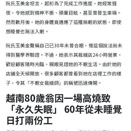
阮氏玉美金坦言，起初為了完成工作進度，她經常捱
夜，令她感到精神不振、頭暈目眩，甚至曾發生車禍。
然而數月後，她的身體竟適應了這種無眠的狀態，即使
想睡覺也無法入眠。
阮氏玉美金聲稱自己已30年未曾合眼，惟這個說法尚未
得到醫學界驗證。不過，她表示其裁縫店24小時營業，
歡迎顧客隨時光臨，親眼見證她的不眠生活。由於她的
店舖全天候開放，很多顧客都曾看到她在店裡工作的樣
子，令其「不眠女裁縫師」的稱號迅速傳開。
越南80歲翁因一場高燒致
「永久失眠」 60年從未睡覺
日打兩份工