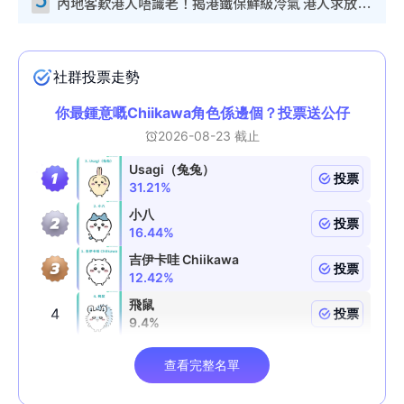
內地客歎港人唔識老！揭港鐵保鮮級冷氣 港人求放過：咪投訴