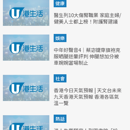
健康
醫生列10大傷腎職業 家庭主婦/
健美人士都上榜！附護腎建議
娛樂
中年好聲音4｜蔡宓婕穿旗袍克
服晒腿迷暈評判 伸腿想加分被
車婉婉當場制止
社會
香港今日天氣預報 | 天文台未來
九天香港天氣預報 香港各區氣
溫一覽
熱話