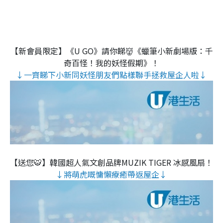
【新會員限定】《U GO》請你睇👹《蠟筆小新劇場版：千
奇百怪！我的妖怪假期》！
↓一齊睇下小新同妖怪朋友們點樣聯手拯救屋企人啦↓
【送您🐯】韓國超人氣文創品牌MUZIK TIGER 冰感風扇！
↓將萌虎嘅慵懶療癒帶返屋企↓