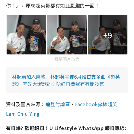
你！」，原來超英哥都有如此風趣的一面！
+9
點擊圖片放大
林超英加入樂壇｜林超英宣佈6月推首支單曲《超英
歌》 率先大爆歌詞︰唔好再問我有冇開冷氣
資料及圖片來源：
連登討論區
、
Facebook@林超英
Lam Chiu Ying
有料爆? 歡迎報料！U Lifestyle WhatsApp 報料專線: