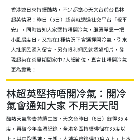
香港連日來持續酷熱，不少都擔心天文台前台長林
超英情況！昨日（5日）超英就透過社交平台「報平
安」，同時告知大家堅持唔開冷氣，繼續單靠一把
小風扇度日，又指在1種情況下會選擇開冷氣，引來
大批網民湧入留言。另有眼利網民就透過相片，發
現超英在炎夏期間家中7大細節位，直言比唔開冷氣
更為震驚！
林超英堅持唔開冷氣：開冷
氣會通知大家 不用天天問
酷熱天氣警告持續生效，天文台昨日（6日）錄得35.4
度，再破今年高溫紀錄，全港多區持續徘徊在35度以
上。其中跑馬地、元朗、大埔等曾錄得37度以上，上水