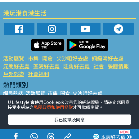
港玩港食港生活
活動展覽
市集
開倉
尖沙咀好去處
銅鑼灣好去處
元朗好去處
荃灣好去處
旺角好去處
社會
餐廳情報
戶外郊遊
社會福利
熱門類別
網民熱話
活動展覽
市集
開倉
尖沙咀好去處
銅鑼灣好去處
元朗好去處
荃灣好去處
旺角好去處
社會
U Lifestyle 會使用Cookies來改善您的網站體驗，請確定您同意
接受本網站之
私隱政策和使用條款
才可繼續瀏覽。
餐廳情報
戶外郊遊
熱門標籤
我已閱讀及同意
#UGO搵好去處
#人氣活動推介
#美食社群熱話
#親子玩樂好去處
#ULifestyle應用程式
#限時搶
本週好去處