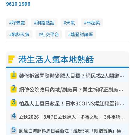
9610 1996
好去處
網絡熱話
天氣
林超英
酷熱天氣
社交平台
連登討論區
港生活人氣本地熱話
1
裝修拆鐵閘隨時變賊人目標？網民揭2大關鍵用途：裝新式等於白裝？附新舊鐵閘分別
2
網傳公院改用內地/副廠藥？醫生拆解正副廠分別 揭4類人換藥隨時出事
3
怕蟲人士夏日救星！日本3COINS爆紅驅蟲神器$45起 1招「全程免觸碰」輕鬆搞定小強
4
立秋2026｜8月7日立秋進入「多事之秋」 3件事唔做得！專家教6招開運 清枱頭／銀包納氣接好運
5
颱風白海豚料周日襲浙江！經歷5次「眼牆置換」極罕見 成登陸內地最長途颱風