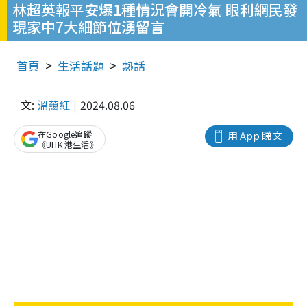
林超英報平安爆1種情況會開冷氣 眼利網民發
現家中7大細節位湧留言
首頁
生活話題
熱話
文:
溫藹紅
2024.08.06
在Google追蹤
用 App 睇文
《UHK 港生活》