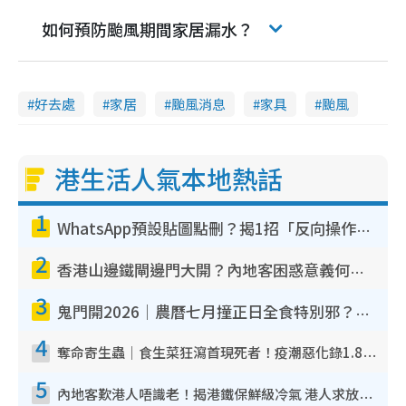
如何預防颱風期間家居漏水？
好去處
家居
颱風消息
家具
颱風
港生活人氣本地熱話
1
WhatsApp預設貼圖點刪？揭1招「反向操作」還原簡潔介面 附3步實測教學
2
香港山邊鐵閘邊門大開？內地客困惑意義何在！網民神回覆：呢種叫法理性防禦
3
鬼門開2026｜農曆七月撞正日全食特別邪？專家警告切忌做一事！揭4大禁忌+2招保平安
4
奪命寄生蟲｜食生菜狂瀉首現死者！疫潮惡化錄1.8萬宗病例 揭洗菜3大謬誤
5
內地客歎港人唔識老！揭港鐵保鮮級冷氣 港人求放過：咪投訴