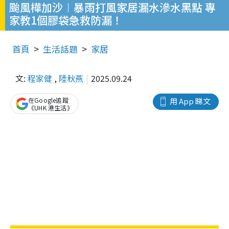
颱風樺加沙︱暴雨打風家居漏水滲水黑點 專
家教1個膠袋急救防漏！
首頁
生活話題
家居
文:
程家健
,
陸秋燕
2025.09.24
在Google追蹤
用 App 睇文
《UHK 港生活》