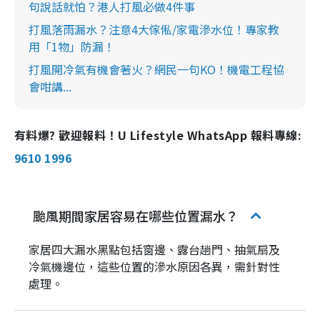
句說話就怕？港人打風必做4件事
打風落雨漏水？注意4大傢俬/家電滲水位！專家教
用「1物」防漏！
打風開冷氣有機會著火？網民一句KO！機電工程協
會咁講...
有料爆? 歡迎報料！U Lifestyle WhatsApp 報料專線:
9610 1996
颱風期間家居容易在哪些位置漏水？
家居四大漏水黑點包括窗邊、露台趟門、抽氣扇及
冷氣機邊位，這些位置的滲水原因各異，需針對性
處理。