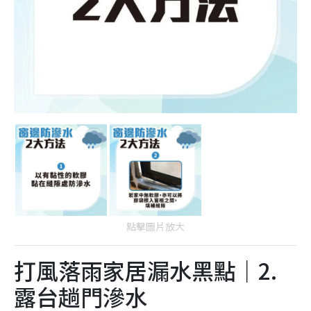
點擊圖片放大
打風落雨家居漏水黑點｜2.
露台趟門滲水