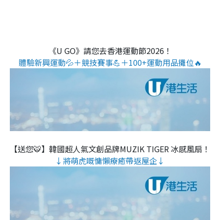
《U GO》請您去香港運動節2026！
體驗新興運動💦＋競技賽事💪＋100+運動用品攤位🔥
【送您🐯】韓國超人氣文創品牌MUZIK TIGER 冰感風扇！
↓將萌虎嘅慵懶療癒帶返屋企↓