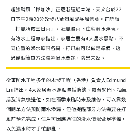
超強颱風「樺加沙」正逐漸逼近本港，天文台於22
日下午2時20分改發八號烈風或暴風信號。正所謂
「打風唔成三日雨」，狂風暴雨下住宅漏水浮現，
有防水工程專家指出，家居主要有4大漏水黑點，不
同位置的滲水原因各異，打風前可以做足準備，透
過幾個簡單方法減輕漏水問題，防患未然。
從事防水工程多年的永發工程（香港）負責人Edmund
Liu指出，4大家居漏水黑點包括窗邊、露台趟門、抽氣
扇及冷氣機邊位，如在雨季來臨時未及維修，可以靠幾
個簡單方法預防雨水滲漏，但他提醒部分方法需要在打
風前預先完成，住戶可因應過往的滲水情況做足準備，
以免漏水時才手忙腳亂。