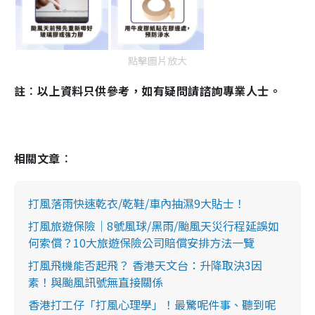
點擊圖片放大
註︰以上資料只供參考，如有疑問請諮詢專業人士。
相關文章︰
打風落雨快速乾衣/乾鞋/車內抽濕9大貼士！
打風旅遊保險｜8號風球/黑雨/颱風天災行程延誤如
何索償？10大旅遊保險公司賠償安排方法一覽
打風飛機能否起飛？ 香港天文台：升降取決3因
素！與颱風訊號無直接關係
香港打工仔「打風心理學」！最驚呢件事、聽到呢