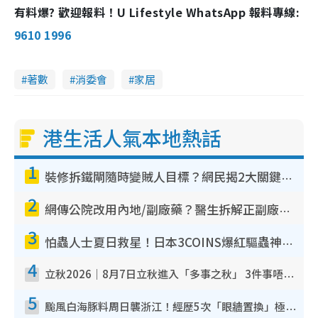
有料爆? 歡迎報料！U Lifestyle WhatsApp 報料專線:
9610 1996
著數
消委會
家居
港生活人氣本地熱話
1
裝修拆鐵閘隨時變賊人目標？網民揭2大關鍵用途：裝新式等於白裝？附新舊鐵閘分別
2
網傳公院改用內地/副廠藥？醫生拆解正副廠分別 揭4類人換藥隨時出事
3
怕蟲人士夏日救星！日本3COINS爆紅驅蟲神器$45起 1招「全程免觸碰」輕鬆搞定小強
4
立秋2026｜8月7日立秋進入「多事之秋」 3件事唔做得！專家教6招開運 清枱頭／銀包納氣接好運
5
颱風白海豚料周日襲浙江！經歷5次「眼牆置換」極罕見 成登陸內地最長途颱風