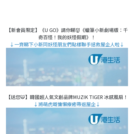
【新會員限定】《U GO》請你睇👹《蠟筆小新劇場版：千
奇百怪！我的妖怪假期》！
↓一齊睇下小新同妖怪朋友們點樣聯手拯救屋企人啦↓
【送您🐯】韓國超人氣文創品牌MUZIK TIGER 冰感風扇！
↓將萌虎嘅慵懶療癒帶返屋企↓