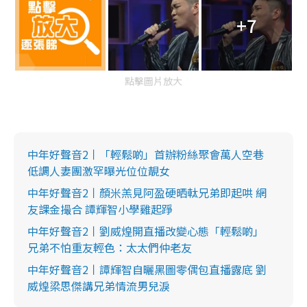
+7
點擊圖片放大
中年好聲音2丨「輕鬆啲」首辦粉絲聚會萬人空巷
低調人妻團激罕曝光位位靚女
中年好聲音2丨顏米羔見阿盈硬晒軚兄弟即起哄 網
友課金撮合 譚輝智小學雞起踭
中年好聲音2丨劉威煌開直播改變心態「輕鬆啲」
兄弟不怕重友輕色：太太們仲老友
中年好聲音2丨譚輝智自曬黑圖零偶包直播露底 劉
威煌梁思傑講兄弟情流男兒淚