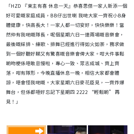
「HZD 『東主有喜 休息一天』恭喜思傑一家人新添一個
好可愛嘅家庭成員，BB仔出世喇 我哋大家一齊祝小B身
體健康，快高長大！一家人都一切安好，快快樂樂！當
然仲有我哋嘅隊長，呢個星期六日一連兩場嘅音樂會，
最後嘅綵排、練歌、排舞已經進行得如火如荼，務求做
到一個好聽好睇又有驚喜嘅音樂會俾大家。咁大件事鬆
啲吻梗係唔敢怠慢啦，專心一致、眾志成城、齊上齊
落，咁有隊形，今晚直播休息一晚，相信大家都會體
諒，唔會怪我哋嘅。大家星期六日麥花臣見，一齊炸爆
舞台，但係都唔好忘記下星期四 2222 “輕鬆啲” 再
見！」