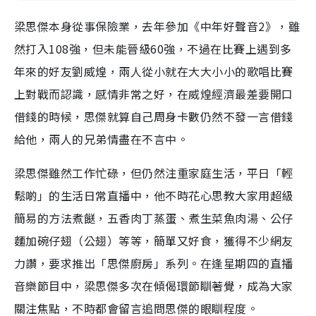
梁思傑本身從事保險業，去年參加《中年好聲音2》，雖
然打入108強，但未能晉級60強，不過在比賽上遇到多
年來的好友劉威煌，兩人從小就在大大小小的歌唱比賽
上對戰而認識，感情非常之好，在威煌經濟最差要開口
借錢的時候，思傑就算自己周身卡數仍然不發一言借錢
給他，兩人的兄弟情盡在不言中。
梁思傑雖然工作忙碌，但仍然注重家庭生活，平日「輕
鬆啲」的生活日常直播中，他不時花心思教大家用超級
簡易的方法煮餸，五香肉丁蒸蛋、煮生菜魚肉湯、公仔
麵加碗仔翅（公翅）等等，簡單又好食，獲得不少網友
力讚，要求推出「思傑廚房」系列。在逢星期四的直播
音樂節目中，梁思傑多次在傾偈環節瞓著覺，成為大家
關注焦點，不時都會留言追問思傑的眼瞓程度。