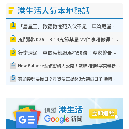
港生活人氣本地熱話
1
「居屋王」啟德啟悅苑入伙不足一年淪甩漏之王！插頭噴火花致大停電 多戶業主全屋家電報銷
2
鬼門開2026｜8.13鬼節禁忌 22件事唔做得！燒肉、刺身要少食？半夜勿吹口哨/打呢個電話
3
行李清潔｜車轆污糟過馬桶58倍！專家警告忌用酒精抹 教1招免污手除菌
4
New Balance型號密碼大公開！識睇2個數字買鞋秒知功能免中伏 附5大熱門鞋款
5
剪頭髮都要擇日？司徒法正提醒3大禁忌日子 隨時剪走財運！呢日剪髮恐「剪壽命」？