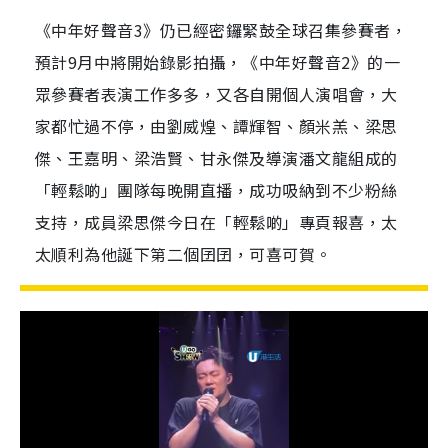
《中年好聲音3》仍已經密鑼緊鼓全球召集參賽者，
預計9月中將開始錄影拍攝，《中年好聲音2》的一
眾參賽者表演工作多多，又各自開個人演唱會，大
家都忙過不停，由劉威煌、譚輝智、顏米羔、梁思
傑、王嘉明、梁浩賢、甘永傑及導演潘文龍組成的
「輕鬆啲」團隊每晚開直播，成功吸納到不少粉絲
支持，成員梁思傑今日在「輕鬆啲」專頁報喜，太
太順利為他誕下第二個囝囝，可喜可賀。