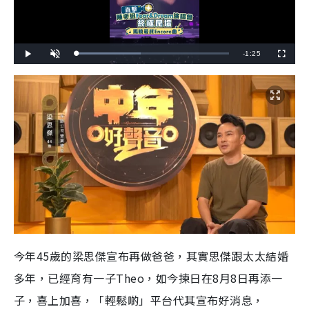
R
-
1:25
L
P
U
F
o
l
n
u
a
a
m
l
e
d
y
u
l
e
t
s
d
e
c
m
:
r
4
e
2
e
a
.
n
3
5
i
%
n
i
n
g
T
今年45歲的梁思傑宣布再做爸爸，其實思傑跟太太結婚
i
多年，已經育有一子Theo，如今揀日在8月8日再添一
m
子，喜上加喜，「輕鬆啲」平台代其宣布好消息，
e