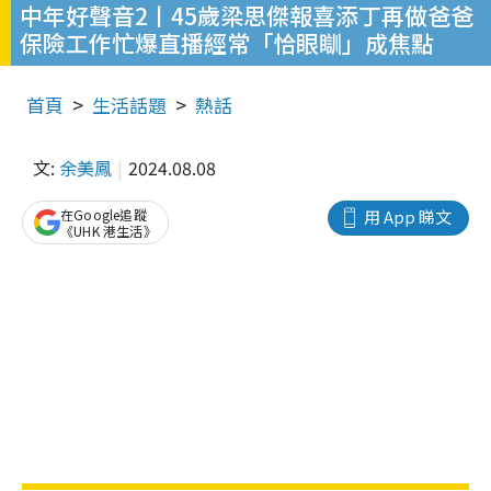
中年好聲音2丨45歲梁思傑報喜添丁再做爸爸
保險工作忙爆直播經常「恰眼瞓」成焦點
首頁
生活話題
熱話
文:
余美鳳
2024.08.08
在Google追蹤
用 App 睇文
《UHK 港生活》