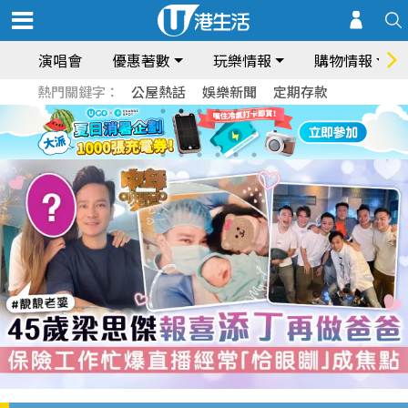
演唱會
優惠著數
玩樂情報
購物情報
熱門關鍵字：
公屋熱話
娛樂新聞
定期存款