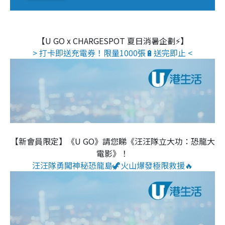
【U GO x CHARGESPOT 夏日消暑企劃⚡】
> 打卡即送充電券！限量1000張🔋送完即止 <
【新會員限定】《U GO》請您睇《汪汪隊立大功：恐龍大
電影》！
汪汪隊勇闖神秘恐龍島🦖火山爆發極限救援🔥