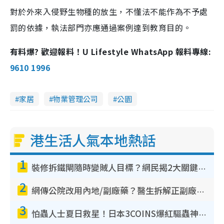
對於外來入侵野生物種的放生，不懂法不能作為不予處
罰的依據，執法部門亦應通過案例達到教育目的。
有料爆? 歡迎報料！U Lifestyle WhatsApp 報料專線:
9610 1996
家居
物業管理公司
公園
港生活人氣本地熱話
1
裝修拆鐵閘隨時變賊人目標？網民揭2大關鍵用途：裝新式等於白裝？附新舊鐵閘分別
2
網傳公院改用內地/副廠藥？醫生拆解正副廠分別 揭4類人換藥隨時出事
3
怕蟲人士夏日救星！日本3COINS爆紅驅蟲神器$45起 1招「全程免觸碰」輕鬆搞定小強