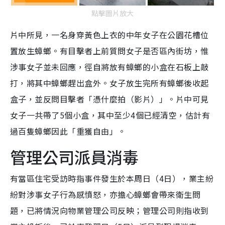
點擊圖片放大
片中所見，一名身穿黃色上衣的中年女子在公園花槽位
置放生蟑螂。有目擊者上前質問女子是否區內街坊，惟
涉事女子並未回應，徑自將放有蟑螂的小盒在石板上敲
打，將其中蟑螂趕出盒外。女子放生完所有蟑螂後收起
盒子，並反問目擊者「憑什麼拍（影片）」。片中可見
女子一共帶了5個小盒，其中至少4個已經清空，估計有
過百隻蟑螂因此「重獲自由」。
管理公司派員消毒
有當區住宅受訪時指事件發生於本周日（4日），業主紛
紛對涉事女子行為感憤怒，亦擔心蟑螂會帶來衛生問
題，已將情況向物業管理公司反映；管理公司則指收到