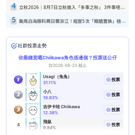
4
立秋2026｜8月7日立秋進入「多事之秋」 3件事唔做得！專家教6招開運 清枱頭／銀包納氣接好運
5
颱風白海豚料周日襲浙江！經歷5次「眼牆置換」極罕見 成登陸內地最長途颱風