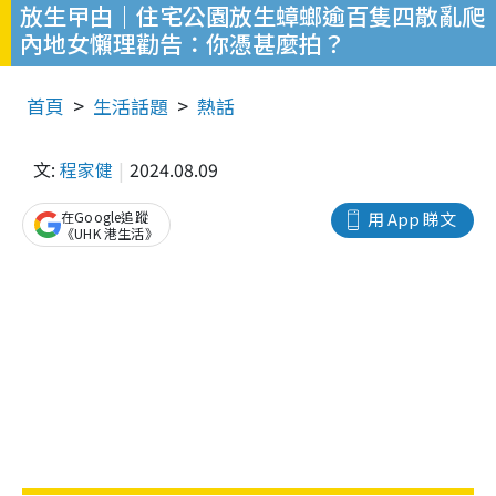
放生曱甴｜住宅公園放生蟑螂逾百隻四散亂爬
內地女懶理勸告：你憑甚麼拍？
首頁
生活話題
熱話
文:
程家健
2024.08.09
在Google追蹤
用 App 睇文
《UHK 港生活》