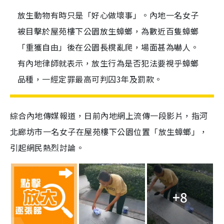
放生動物有時只是「好心做壞事」。內地一名女子
被目擊於屋苑樓下公園放生蟑螂，為數近百隻蟑螂
「重獲自由」後在公園長櫈亂爬，場面甚為嚇人。
有內地律師就表示，放生行為是否犯法要視乎蟑螂
品種，一經定罪最高可判囚3年及罰款。
綜合內地傳媒報道，日前內地網上流傳一段影片，指河
北廊坊市一名女子在屋苑樓下公園位置「放生蟑螂」，
引起網民熱烈討論。
+8