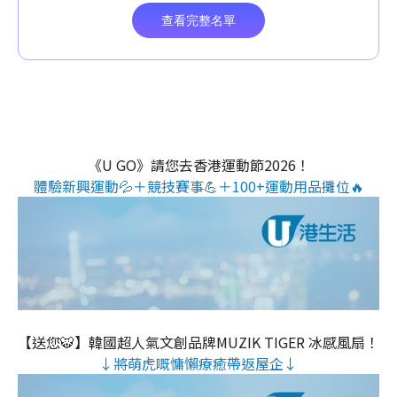
《U GO》請您去香港運動節2026！
體驗新興運動💦＋競技賽事💪＋100+運動用品攤位🔥
【送您🐯】韓國超人氣文創品牌MUZIK TIGER 冰感風扇！
↓將萌虎嘅慵懶療癒帶返屋企↓