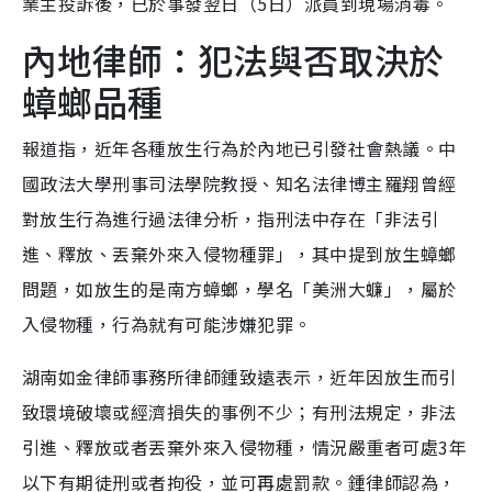
業主投訴後，已於事發翌日（5日）派員到現場消毒。
內地律師：犯法與否取決於
蟑螂品種
報道指，近年各種放生行為於內地已引發社會熱議。中
國政法大學刑事司法學院教授、知名法律博主羅翔曾經
對放生行為進行過法律分析，指刑法中存在「非法引
進、釋放、丟棄外來入侵物種罪」，其中提到放生蟑螂
問題，如放生的是南方蟑螂，學名「美洲大蠊」，屬於
入侵物種，行為就有可能涉嫌犯罪。
湖南如金律師事務所律師鍾致遠表示，近年因放生而引
致環境破壞或經濟損失的事例不少；有刑法規定，非法
引進、釋放或者丟棄外來入侵物種，情況嚴重者可處3年
以下有期徒刑或者拘役，並可再處罰款。鍾律師認為，