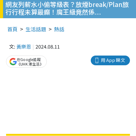
網友列薪水小偷等級表？放煙break/Plan旅
行行程未算最癲！魔王級竟然係...
首頁
生活話題
熱話
文:
黃樂恩
2024.08.11
在Google追蹤
用 App 睇文
《UHK 港生活》