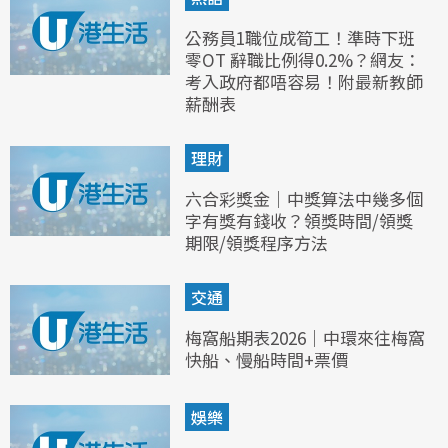
公務員1職位成筍工！準時下班
零OT 辭職比例得0.2%？網友：
考入政府都唔容易！附最新教師
薪酬表
理財
六合彩獎金｜中獎算法中幾多個
字有獎有錢收？領獎時間/領獎
期限/領獎程序方法
交通
梅窩船期表2026｜中環來往梅窩
快船、慢船時間+票價
娛樂