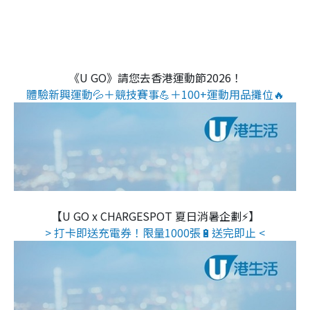
《U GO》請您去香港運動節2026！
體驗新興運動💦＋競技賽事💪＋100+運動用品攤位🔥
【U GO x CHARGESPOT 夏日消暑企劃⚡】
> 打卡即送充電券！限量1000張🔋送完即止 <