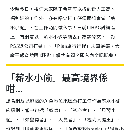
今時今日，相信大家除了希望可以找到份人工高、
福利好的工作外，亦有唔少打工仔偶爾想會做「薪
水小偷」，在工作時間做私事！日前LIHKG討論區
上，有網友以「薪水小偷等級表」為題發文，「帶
PS5返公司打機」、「Plan旅行行程」未算最癲，大
魔王級竟然跟1種辦工模式有關？即入內文睇睇啦！
「薪水小偷」最高境界係
咁...
該名網友以遊戲的角色地位來區分打工仔作為薪水小偷
的級別，當中包括「奴隸」、「初心者」、「見習小
偷」、「榮譽勇者」、「大賢者」、「極尚大魔王」，
沒想到「隨意飲水痾尿」、「落街放煙break」已經算小