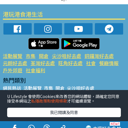
港玩港食港生活
活動展覽
市集
開倉
尖沙咀好去處
銅鑼灣好去處
元朗好去處
荃灣好去處
旺角好去處
社會
餐廳情報
戶外郊遊
社會福利
熱門類別
網民熱話
活動展覽
市集
開倉
尖沙咀好去處
銅鑼灣好去處
元朗好去處
荃灣好去處
旺角好去處
社會
U Lifestyle 會使用Cookies來改善您的網站體驗，請確定您同意
接受本網站之
私隱政策和使用條款
才可繼續瀏覽。
餐廳情報
戶外郊遊
熱門標籤
我已閱讀及同意
#UGO搵好去處
#人氣活動推介
#美食社群熱話
#親子玩樂好去處
#ULifestyle應用程式
#限時搶