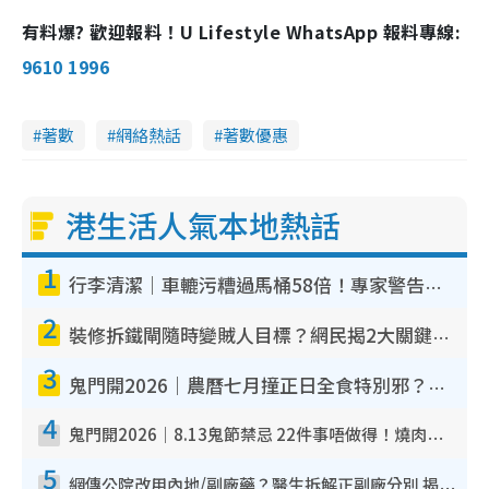
有料爆? 歡迎報料！U Lifestyle WhatsApp 報料專線:
9610 1996
著數
網絡熱話
著數優惠
港生活人氣本地熱話
1
行李清潔｜車轆污糟過馬桶58倍！專家警告忌用酒精抹 教1招免污手除菌
2
裝修拆鐵閘隨時變賊人目標？網民揭2大關鍵用途：裝新式等於白裝？附新舊鐵閘分別
3
鬼門開2026｜農曆七月撞正日全食特別邪？專家警告切忌做一事！揭4大禁忌+2招保平安
4
鬼門開2026｜8.13鬼節禁忌 22件事唔做得！燒肉、刺身要少食？半夜勿吹口哨/打呢個電話
5
網傳公院改用內地/副廠藥？醫生拆解正副廠分別 揭4類人換藥隨時出事