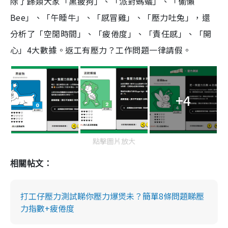
除了歸類大家「黑疲狗」、「派對螞蟻」、「偷懶
Bee」、「午睡牛」、「感冒雞」、「壓力吐兔」，還
分析了「空閒時間」、「疲倦度」、「責任感」、「開
心」4大數據。返工有壓力？工作問題一律請假。
+4
點擊圖片放大
相關帖文：
打工仔壓力測試睇你壓力爆煲未？簡單8條問題睇壓
力指數+疲倦度