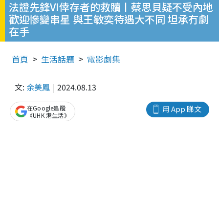
法證先鋒VI倖存者的救贖丨蔡思貝疑不受內地
歡迎慘變串星 與王敏奕待遇大不同 坦承冇劇
在手
首頁
生活話題
電影劇集
文:
余美鳳
2024.08.13
在Google追蹤
用 App 睇文
《UHK 港生活》