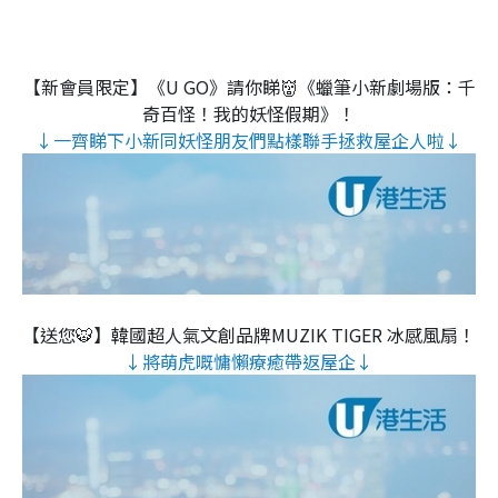
【新會員限定】《U GO》請你睇👹《蠟筆小新劇場版：千
奇百怪！我的妖怪假期》！
↓一齊睇下小新同妖怪朋友們點樣聯手拯救屋企人啦↓
【送您🐯】韓國超人氣文創品牌MUZIK TIGER 冰感風扇！
↓將萌虎嘅慵懶療癒帶返屋企↓