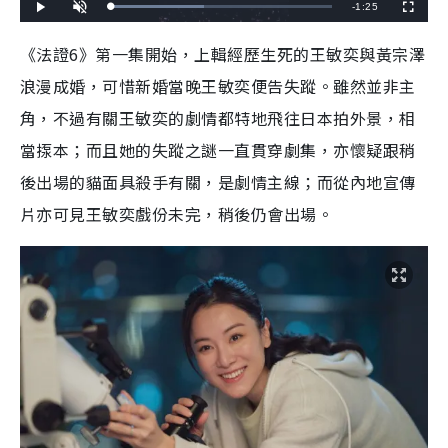
R
-
1:25
L
P
U
F
o
l
n
u
a
a
m
l
e
d
y
u
l
《法證6》第一集開始，上輯經歷生死的王敏奕與黃宗澤
e
t
s
d
e
c
m
:
r
浪漫成婚，可惜新婚當晚王敏奕便告失蹤。雖然並非主
4
e
2
e
a
.
n
3
角，不過有關王敏奕的劇情都特地飛往日本拍外景，相
5
i
%
當揼本；而且她的失蹤之謎一直貫穿劇集，亦懷疑跟稍
n
後出場的貓面具殺手有關，是劇情主線；而從內地宣傳
i
片亦可見王敏奕戲份未完，稍後仍會出場。
n
g
T
i
m
e