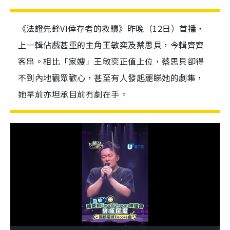
《法證先鋒VI倖存者的救贖》昨晚（12日）首播，
上一輯佔戲甚重的主角王敏奕及蔡思貝，今輯齊齊
客串。相比「家嫂」王敏奕正值上位，蔡思貝卻得
不到內地觀眾歡心，甚至有人發起罷睇她的劇集，
她早前亦坦承目前冇劇在手。