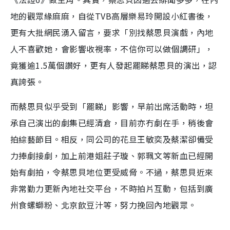
地的觀眾緣麻麻，自從TVB高層樂易玲開設小紅書後，
更有大批網民湧入留言，要求「別找蔡思貝演戲，內地
人不喜歡她，會影響收視率，不信你可以做個調研」，
竟獲逾1.5萬個讚好，更有人發起罷睇蔡思貝的演出，認
真誇張。
而蔡思貝似乎受到「罷睇」影響，早前出席活動時，坦
承自己演出的劇集已經清倉，目前亦冇劇在手，稍後會
拍綜藝節目。相反，同公司的花旦王敏奕及蔡潔卻備受
力捧劇接劇，加上前港姐莊子璇、郭珮文等新血已經開
始有劇拍，令蔡思貝地位更受威脅。不過，蔡思貝近來
非常勤力更新內地社交平台，不時拍片互動，包括到廣
州食螺螄粉、北京飲豆汁等，努力挽回內地觀眾。