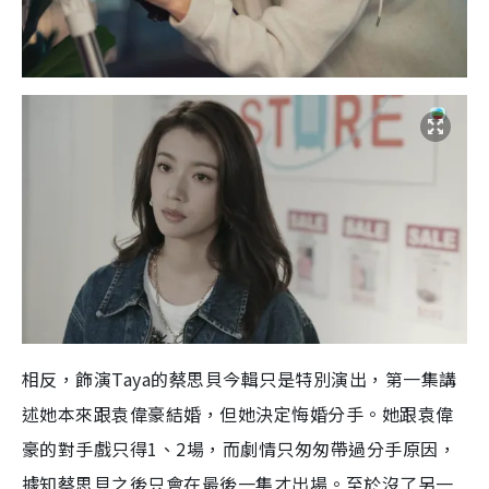
相反，飾演Taya的蔡思貝今輯只是特別演出，第一集講
述她本來跟袁偉豪結婚，但她決定悔婚分手。她跟袁偉
豪的對手戲只得1、2場，而劇情只匆匆帶過分手原因，
據知蔡思貝之後只會在最後一集才出場。至於沒了另一