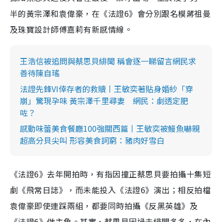
半的黃宗澤和袁偉豪，在《法證6》會分別跟名模蔣祖曼
及珠寶設計師傅嘉莉有新感情線。
王浩信被追問與蔡思貝緋聞 稱會逐一睇留言網民求
善待陳自瑤
法證先鋒VI倖存者的救贖丨王敏奕著貼身婚紗「穿
崩」驚現孕味 黃宗澤千里尋妻 網民：劇透定肥
咗？
感動味蕾美食餐廳100強關西篇丨王敏奕被鰻魚嚇親
超高分貝尖叫 形容美食詞窮：豬肉好雪白
《法證6》去年開拍時，有指因撞正蔡思貝要拍攝十集短
劇《飛常日誌》，而未能投入《法證6》演出；相反拍檔
袁偉豪即使連踩兩組，都要同時拍攝《反黑英雄》及
《法證6》做主角。其實，蔡思貝因過去緋聞多多，在內