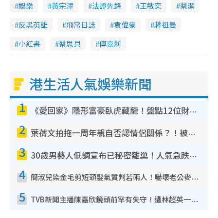
娛樂
黃宗澤
法證先鋒
王敏奕
蔡潔
反黑英雄
飛常日誌
袁偉豪
蔣祖曼
小紅書
蔡思貝
傅嘉莉
港生活人氣娛樂新聞
1
《愛回家》隱形富豪臥虎藏龍！盤點12位財氣逼人的有錢藝人：呢位靚女3億身家唔憂做
2
葉蒨文拍拖一周年親自否認情侶關係？！被質疑感情造假竟稱GM「普通同事」
3
30歲男藝人低調宣布已秘密離巢！人氣急跌變失蹤人口︰「這幾年過得並不容易」
4
簡淑兒染金毛剪短頭髮氣質判若兩人！嚇壞老公麥大力都認唔出：「你做咩事？」
5
TVB新聞主播陳嘉欣鏡頭前罕有失守！遭林超英一句說話突襲嚇親當場大笑