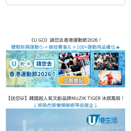
《U GO》請您去香港運動節2026！
體驗新興運動💦＋競技賽事💪＋100+運動用品攤位🔥
【送您🐯】韓國超人氣文創品牌MUZIK TIGER 冰感風扇！
↓將萌虎嘅慵懶療癒帶返屋企↓