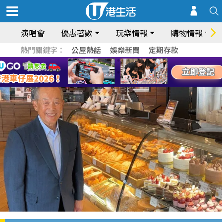
演唱會
優惠著數
玩樂情報
購物情報
熱門關鍵字：
公屋熱話
娛樂新聞
定期存款