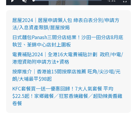
R
-
1:31
L
P
U
F
o
l
n
u
a
a
m
l
e
d
y
u
l
e
t
s
d
e
c
居屋2024｜居屋申請懶人包 綠表白表分別/申請方
m
:
r
3
e
法/入息資產限額/居屋按揭
5
e
a
.
n
6
日式麵包Panash三間分店結業！沙田一田分店8月底
0
i
%
執笠、荃錦中心店封上圍板
n
電費補貼2024｜全港16大電費補貼計劃 政府/中電/
i
港燈資助附申請方法+資格
n
按摩推介｜香港逾15間按摩店推薦 旺角/尖沙咀/元
g
朗/大埔最平$98起
T
KFC套餐買一送一優惠回歸！7大人氣套餐 平均
i
$22.5起！家鄉雞餐／狂惹香燒雞餐／超勁辣黃醬雞
卷餐
m
e