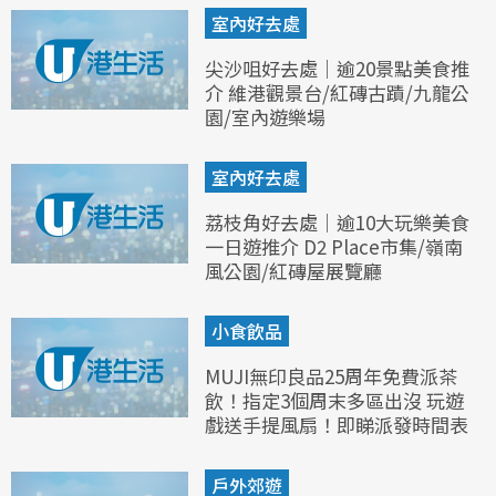
室內好去處
尖沙咀好去處｜逾20景點美食推
介 維港觀景台/紅磚古蹟/九龍公
園/室內遊樂場
室內好去處
荔枝角好去處｜逾10大玩樂美食
一日遊推介 D2 Place市集/嶺南
風公園/紅磚屋展覽廳
小食飲品
MUJI無印良品25周年免費派茶
飲！指定3個周末多區出沒 玩遊
戲送手提風扇！即睇派發時間表
戶外郊遊