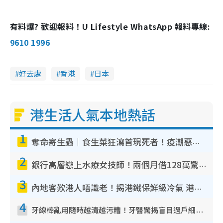
有料爆? 歡迎報料！U Lifestyle WhatsApp 報料專線:
9610 1996
好去處
香港
日本
港生活人氣本地熱話
1
奪命寄生蟲｜食生菜狂瀉首現死者！疫潮惡化錄1.8萬宗病例 揭洗菜3大謬誤
2
銀行高層戀上水療女技師！兩個月借128萬驚覺「沉船」沉落火海 揭背後疑似邪教操控賣淫
3
內地客歎港人唔識老！揭港鐵保鮮級冷氣 港人求放過：咪投訴
4
牙線棒亂用隨時越清越污糟！牙醫驚揭盲目過戶細菌恐致蛀牙：呢種先係日常真保養