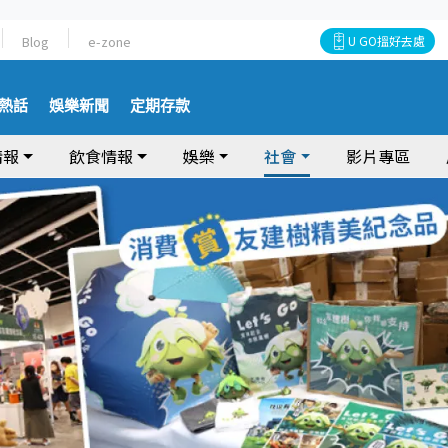
Blog
e-zone
U GO搵好去處
熱話
娛樂新聞
定期存款
情報
飲食情報
娛樂
社會
影片專區