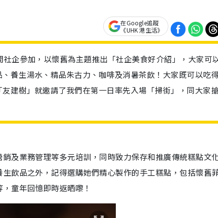
在Google追蹤
《UHK 港生活》
間社企參加，以懷舊為主題推出「社企美食好介紹」，大家可
品、養生湯水、精品朱古力、咖啡及消暑茶飲！大家既可以吃
「友建樹」就邀請了我們在第一日率先入場「掃街」，同大家
營銷及業務管理等多元培訓，同時致力保存和推廣傳統糕點文
養生飲品之外，記得選購她們精心製作的手工糕點，包括懷舊
等，童年回憶即時返晒嚟！