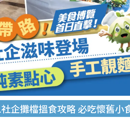
1社企攤檔搵食攻略 必吃懷舊小