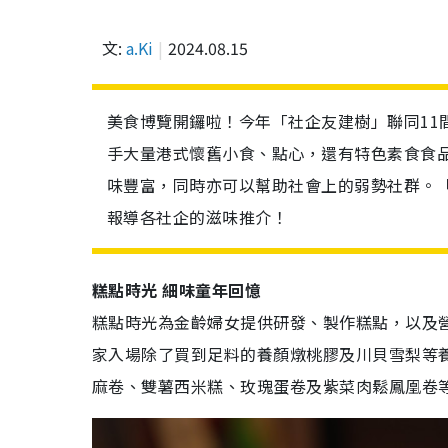
文:
a.Ki
2024.08.15
美食博覽開鑼啦！今年「社企友建樹」聯同11
手大量港式懷舊小食、點心，還有特色素食食
味豐富，同時亦可以幫助社會上的弱勢社群。
報導各社企的滋味推介！
糕點時光 細味童年回憶
糕點時光為金齡婦女提供研發、製作糕點，以及
家入場除了買到足料的養顏燉桃膠及川貝雪梨等
麻卷、雙薯西米糕、玫瑰蛋卷及紫菜肉鬆鳳凰卷