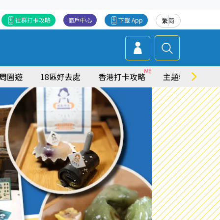
社群打卡攻略
商戶中心
下載 App
繁
简
周圍遊
18區好去處
香港打卡攻略
主題特集