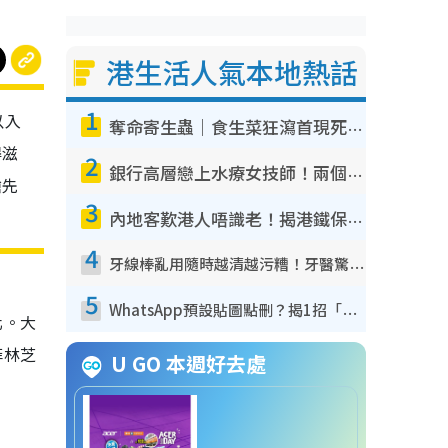
港生活人氣本地熱話
1
以入
奪命寄生蟲｜食生菜狂瀉首現死者！疫潮惡化錄1.8萬宗病例 揭洗菜3大謬誤
得滋
2
銀行高層戀上水療女技師！兩個月借128萬驚覺「沉船」沉落火海 揭背後疑似邪教操控賣淫
搶先
3
內地客歎港人唔識老！揭港鐵保鮮級冷氣 港人求放過：咪投訴
4
牙線棒亂用隨時越清越污糟！牙醫驚揭盲目過戶細菌恐致蛀牙：呢種先係日常真保養
5
WhatsApp預設貼圖點刪？揭1招「反向操作」還原簡潔介面 附3步實測教學
化。大
菲林芝
U GO 本週好去處