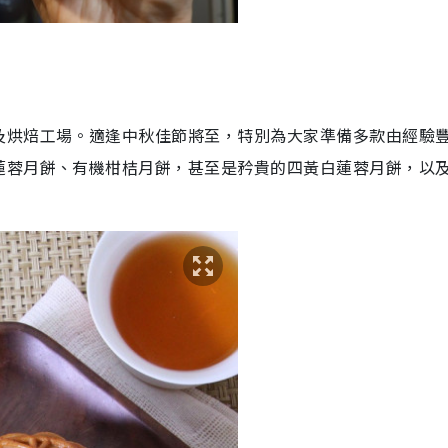
及烘焙工場。適逢中秋佳節將至，特別為大家準備多款由經驗
蓮蓉月餅、有機柑桔月餅，甚至是矜貴的四黃白蓮蓉月餅，以