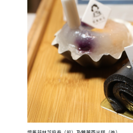
懷舊菲林芝麻卷（前）及雙薯西米糕（後）