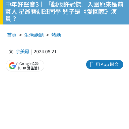
中年好聲音3丨「翻版許冠傑」入圍原來是前
藝人 星爺藝訓班同學 兒子是《愛回家》演
員？
首頁
生活話題
熱話
文:
余美鳳
2024.08.21
在Google追蹤
用 App 睇文
《UHK 港生活》