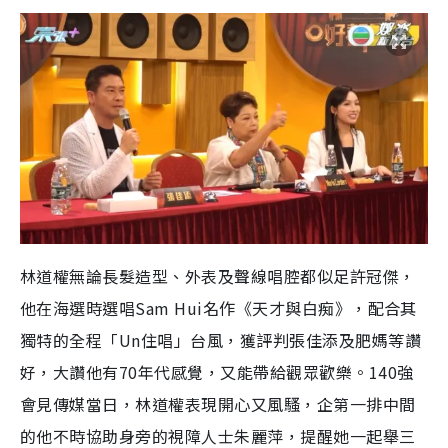
林道權無論長髮造型、外表及聲線唱腔都似足許冠傑，
他在海選時選唱Sam Hui名作《天才與白痴》，配合其
獨特的全程「Un住唱」台風，獲評判張佳添及肥媽等讚
好，大讚他有70年代感覺，又能帶給觀眾歡樂。140強
會見傳媒當日，林道權表現開心又風騷，企第一排中間
的他不時協助身旁的視障人士朱麗萍，提醒她一起舉三