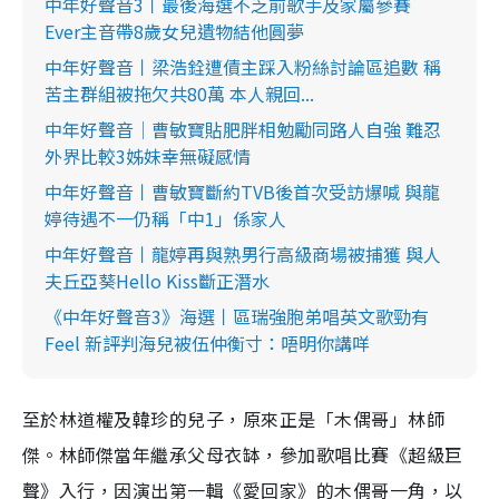
中年好聲音3丨最後海選不乏前歌手及家屬參賽
Ever主音帶8歲女兒遺物結他圓夢
中年好聲音丨梁浩銓遭債主踩入粉絲討論區追數 稱
苦主群組被拖欠共80萬 本人親回...
中年好聲音│曹敏寶貼肥胖相勉勵同路人自強 難忍
外界比較3姊妹幸無礙感情
中年好聲音丨曹敏寶斷約TVB後首次受訪爆喊 與龍
婷待遇不一仍稱「中1」係家人
中年好聲音丨龍婷再與熟男行高級商場被捕獲 與人
夫丘亞葵Hello Kiss斷正潛水
《中年好聲音3》海選丨區瑞強胞弟唱英文歌勁有
Feel 新評判海兒被伍仲衡寸：唔明你講咩
至於林道權及韓珍的兒子，原來正是「木偶哥」林師
傑。林師傑當年繼承父母衣缽，參加歌唱比賽《超級巨
聲》入行，因演出第一輯《愛回家》的木偶哥一角，以