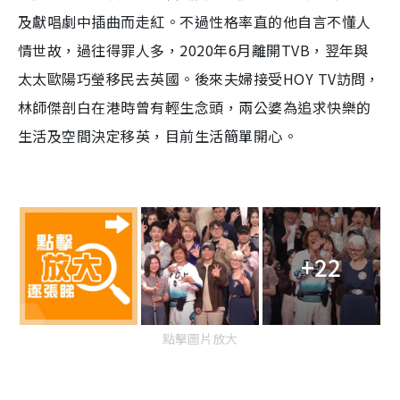
及獻唱劇中插曲而走紅。不過性格率直的他自言不懂人
情世故，過往得罪人多，2020年6月離開TVB，翌年與
太太歐陽巧瑩移民去英國。後來夫婦接受HOY TV訪問，
林師傑剖白在港時曾有輕生念頭，兩公婆為追求快樂的
生活及空間決定移英，目前生活簡單開心。
+22
點擊圖片放大