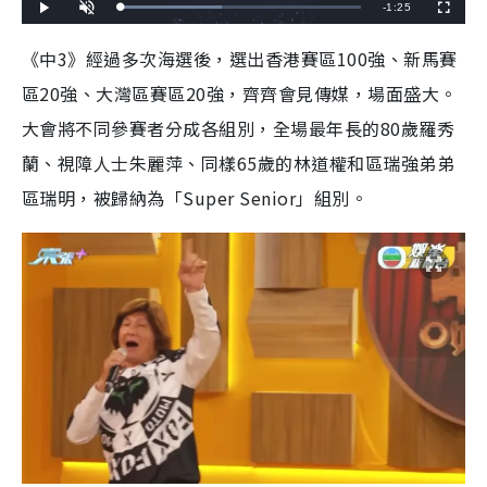
R
-
1:25
L
P
U
F
o
l
n
u
a
a
m
l
e
d
y
u
l
《中3》經過多次海選後，選出香港賽區100強、新馬賽
e
t
s
d
e
c
m
:
r
區20強、大灣區賽區20強，齊齊會見傳媒，場面盛大。
4
e
2
e
a
.
n
3
大會將不同參賽者分成各組別，全場最年長的80歲羅秀
5
i
%
蘭、視障人士朱麗萍、同樣65歲的林道權和區瑞強弟弟
n
區瑞明，被歸納為「Super Senior」組別。
i
n
g
T
i
m
e