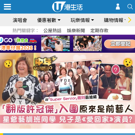
演唱會
優惠著數
玩樂情報
購物情報
熱門關鍵字：
公屋熱話
娛樂新聞
定期存款