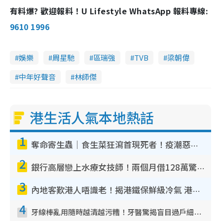
有料爆? 歡迎報料！U Lifestyle WhatsApp 報料專線:
9610 1996
娛樂
周星馳
區瑞強
TVB
梁朝偉
中年好聲音
林師傑
港生活人氣本地熱話
1
奪命寄生蟲｜食生菜狂瀉首現死者！疫潮惡化錄1.8萬宗病例 揭洗菜3大謬誤
2
銀行高層戀上水療女技師！兩個月借128萬驚覺「沉船」沉落火海 揭背後疑似邪教操控賣淫
3
內地客歎港人唔識老！揭港鐵保鮮級冷氣 港人求放過：咪投訴
4
牙線棒亂用隨時越清越污糟！牙醫驚揭盲目過戶細菌恐致蛀牙：呢種先係日常真保養