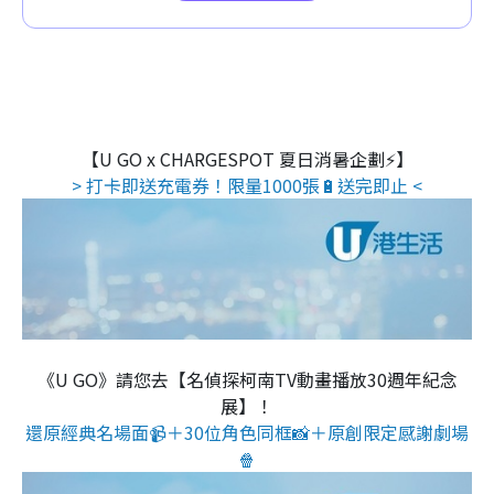
【U GO x CHARGESPOT 夏日消暑企劃⚡】
> 打卡即送充電券！限量1000張🔋送完即止 <
《U GO》請您去【名偵探柯南TV動畫播放30週年紀念
展】！
還原經典名場面📹＋30位角色同框📸＋原創限定感謝劇場
🍿