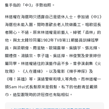
隻手指的「中3」手勢拍照。
林道權在海選時只透露自己是退休人士，參加過《中1》
海選但未能入圍，閒時喜歡去老人院做義工，唱歌逗長
者開心。不過，原來林道權是前藝人，綽號「森林」的
他，與太太韓珍同屬1982年TVB第11期藝員訓練班學
員，與梁朝偉、周星馳、歐陽震華、吳鎮宇、張兆輝、
關禮傑、湯鎮宗、李子雄、吳廷燁、林俊賢及麥景婷份
屬同學。林道權過往的演藝作品不多，曾參演劇集《火
玫瑰》、《人在邊緣》，以及電影《辣手神探》及
《嘩！英雄》等，演過警察和壞人等角色。而林道權一
頭Sam Hui式長髮原來是假髮，私下的他剷青並戴頭
巾，造型跟現時的許冠傑也有點相似。