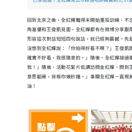
回到北京之後，全紅嬋難得未開始重投訓練，不
角葛優和王俊凱見面，全紅嬋都有在微博分享跟
形容這次對話短短四句說話，就已經夠震撼。先
沒想到全紅嬋說：「你拍得好看不啊？」王俊凱
確實不好看，我很隨意的。」隨後，全紅嬋接過
我！」隨後，活動花絮片低調訪問金紅嬋，問到
意思韜哥，背叛你幾秒鐘。」事關全紅嬋一直視
油！