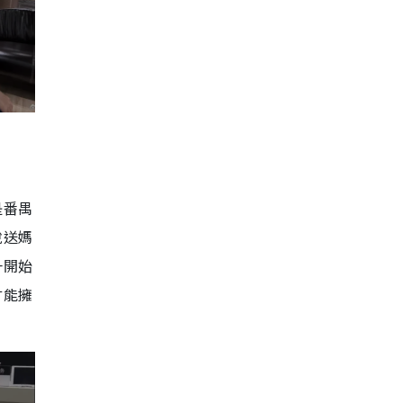
是番禺
說送媽
一開始
才能擁