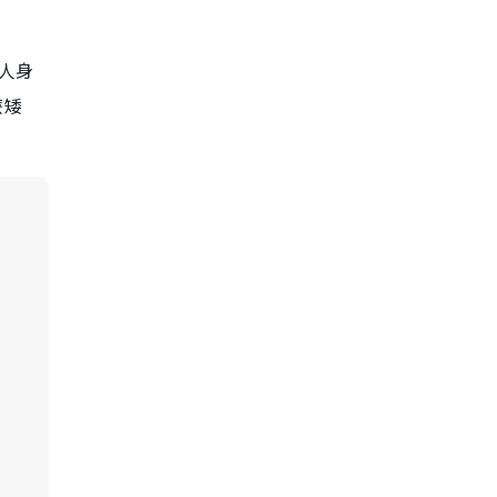
人身
麼矮