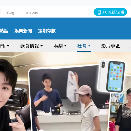
Blog
e-zone
U GO搵好去處
熱話
娛樂新聞
定期存款
情報
飲食情報
娛樂
社會
影片專區