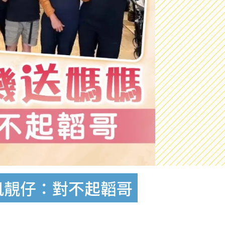
凱靚仔：對不起韜哥