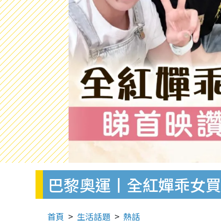
巴黎奧運丨全紅嬋乖女買
首頁
生活話題
熱話