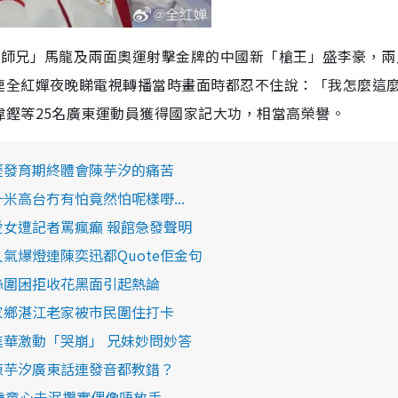
大師兄」馬龍及兩面奧運射擊金牌的中國新「槍王」盛李豪，兩
連全紅嬋夜晚睇電視轉播當時畫面時都忍不住說：「我怎麼這
鏗等25名廣東運動員獲得國家記大功，相當高榮譽。
歷發育期終體會陳芋汐的痛苦
米高台冇有怕竟然怕呢樣嘢...
愛女遭記者罵瘋癲 報館急發聲明
氣爆燈連陳奕迅都Quote佢金句
絲圍困拒收花黑面引起熱論
家鄉湛江老家被市民圍住打卡
進華激動「哭崩」 兄妹妙問妙答
陳芋汐廣東話連發音都教錯？
歲童心未泯攬實偶像唔放手