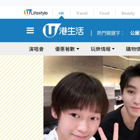
HK
Travel
Food
Beauty
熱門關鍵字：
公屋
演唱會
優惠著數
玩樂情報
購物