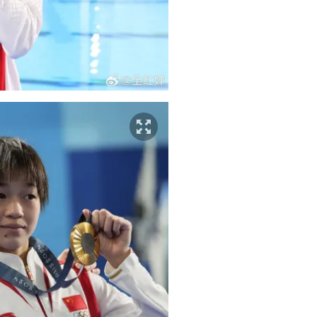
i
m
e