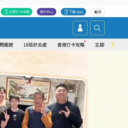
社群打卡攻略
商戶中心
下載 App
繁
简
周圍遊
18區好去處
香港打卡攻略
主題特集