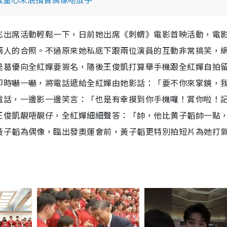
忘出席活動輕鬆一下，日前她出席《刺蝟》電影首映活動，電
兩人的合照。不過原來她私底下跟兩位演員的互動非常搞笑，
是葛優向全紅嬋要簽名，隨後王俊凱打算舉手機跟全紅嬋自拍
即時嚇一嚇，將電話遞給全紅嬋由她影話：「要不你來掌鏡，
電話，一邊影一邊笑言：「也是有幸摸到你手機囉！賞你啦！
王俊凱靚唔靚仔，全紅嬋細細聲答：「帥，他比黄子韜帥一點
黃子韜為偶像，臨出發奧運會前，黃子韜更特別拍短片為她打