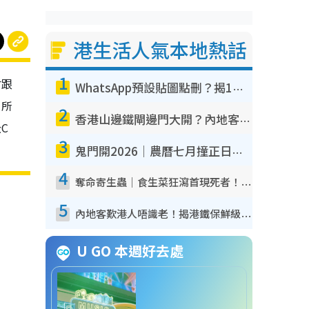
港生活人氣本地熱話
1
會跟
WhatsApp預設貼圖點刪？揭1招「反向操作」還原簡潔介面 附3步實測教學
，所
2
香港山邊鐵閘邊門大開？內地客困惑意義何在！網民神回覆：呢種叫法理性防禦
C
3
鬼門開2026｜農曆七月撞正日全食特別邪？專家警告切忌做一事！揭4大禁忌+2招保平安
4
奪命寄生蟲｜食生菜狂瀉首現死者！疫潮惡化錄1.8萬宗病例 揭洗菜3大謬誤
5
內地客歎港人唔識老！揭港鐵保鮮級冷氣 港人求放過：咪投訴
U GO 本週好去處