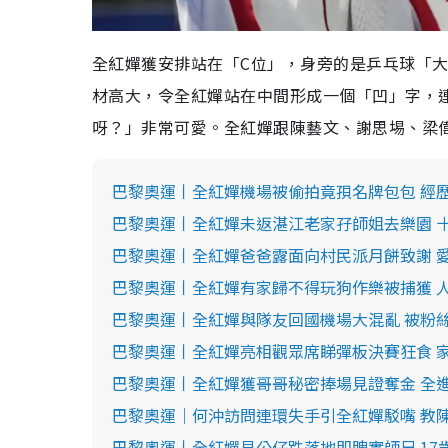
全紅嬋獲安排站在「C位」，身旁的是乒乓球「
材高大，令全紅嬋站在中間形成一個「凹」字，
呀？」非常可愛。全紅嬋跟陳藝文、謝思埸、梁偉
巴黎奧運丨全紅嬋機場被偷拍竟孭名牌包包 經
巴黎奧運丨全紅嬋未返湛江老家孖師姐去樂園 十
巴黎奧運丨全紅嬋爸爸露面向村民派月餅致謝 
巴黎奧運丨全紅嬋有家歸不得玩狗作樂被捕獲 人
巴黎奧運丨全紅嬋與隊友回國機場大混亂 被粉
巴黎奧運丨全紅嬋亮相觀眾席睇彈板決賽狂食 
巴黎奧運丨全紅嬋獲哥哥秘密捧場見證奪金 全
巴黎奧運｜何沖訪問連環失手引全紅嬋駁嘴 教
巴黎奧運丨全紅嬋見公仔跌落地即睥實師兄 17