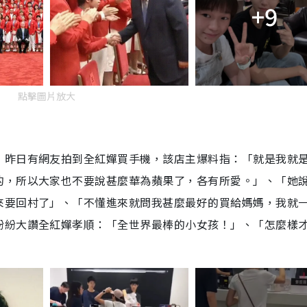
+9
點擊圖片放大
，昨日有網友拍到全紅嬋買手機，該店主爆料指：「就是我就
的，所以大家也不要說甚麼華為蘋果了，各有所愛。」、「她
來要回村了」、「不懂進來就問我甚麼最好的買給媽媽，我就
紛紛大讚全紅嬋孝順：「全世界最棒的小女孩！」、「怎麼樣