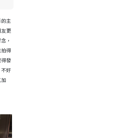
影的主
網友更
留念，
我拍得
記得發
，不好
氣加