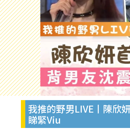
我推的野男LIVE丨陳欣妍
睇緊Viu