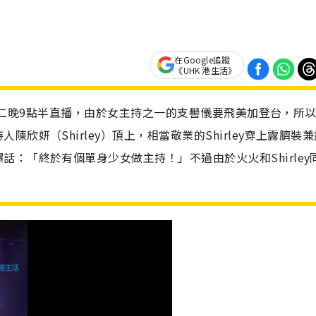
在Google追蹤
《UHK 港生活》
期一、二晚9點半直播，由於女主持之一的支嚳儀要飛美加登台，所
欣妍（Shirley）頂上，相當敬業的Shirley穿上露臍裝兼
：「終於有個單身少女做主持！」不過由於火火和Shirley