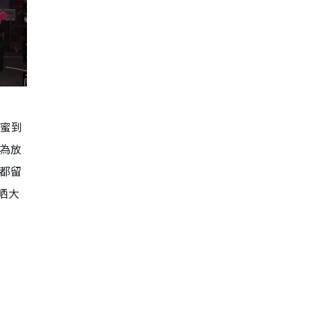
甜蜜到
較為放
友都留
夠晒大