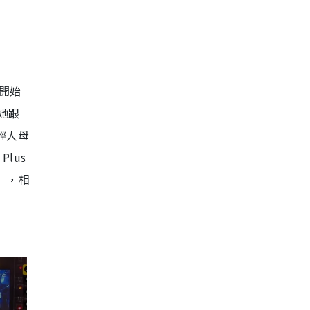
一開始
中她跟
輕人母
lus
」，相