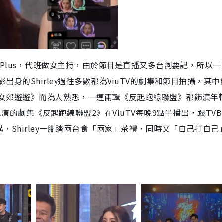
T
i
m
e
VB Plus，代班做女主持，由於節目是直播又多台詞要記，所以
影出身的Shirley過往多數都為ViuTV的劇集和節目拍攝，其
《美女郊遊遊》而為人熟悉，一連兩輯《反起跑線聯盟》都飾演年
主演的劇集《反起跑線聯盟2》在ViuTV每晚9點半播出，跟TVB P
講，Shirley一腳踏兩台食「兩家」茶禮，同時又「自己打自己