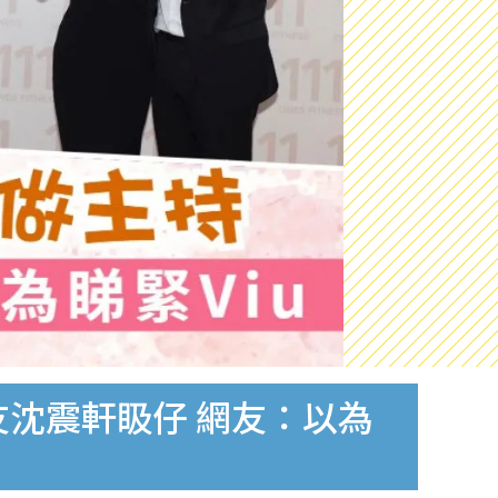
友沈震軒𥄫仔 網友：以為