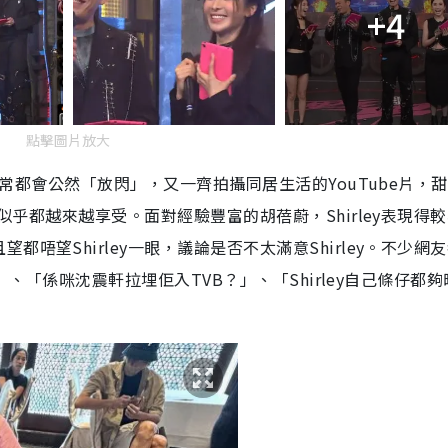
+4
點擊圖片放大
人經常都會公然「放閃」，又一齊拍攝同居生活的YouTube片，
，似乎都越來越享受。面對經驗豐富的胡蓓蔚，Shirley表現得
唔望Shirley一眼，議論是否不太滿意Shirley。不少網
V」、「係咪沈震軒拉埋佢入TVB？」、「Shirley自己條仔都