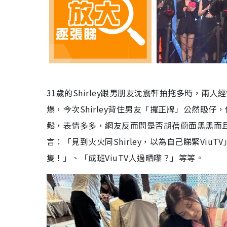
31歲的Shirley跟男朋友沈震軒拍拖多時，兩
爆，今次Shirley背住男友「攞正牌」公然𥄫仔
鬆，表情多多，網友反而問是否胡蓓蔚面黑黑而且望都
言：「見到火火同Shirley，以為自己睇緊ViuT
隻！」、「成班ViuTV人過晒嚟？」等等。