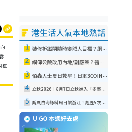
港生活人氣本地熱話
1
以向
裝修拆鐵閘隨時變賊人目標？網民揭2大關鍵用途：裝新式等於白裝？附新舊鐵閘分別
露
2
網傳公院改用內地/副廠藥？醫生拆解正副廠分別 揭4類人換藥隨時出事
同框
3
怕蟲人士夏日救星！日本3COINS爆紅驅蟲神器$45起 1招「全程免觸碰」輕鬆搞定小強
4
立秋2026｜8月7日立秋進入「多事之秋」 3件事唔做得！專家教6招開運 清枱頭／銀包納氣接好運
5
颱風白海豚料周日襲浙江！經歷5次「眼牆置換」極罕見 成登陸內地最長途颱風
U GO 本週好去處