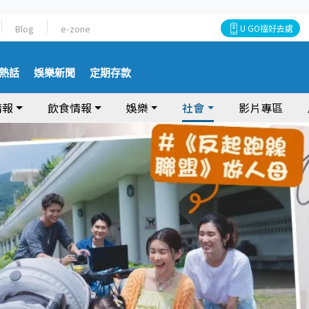
Blog
e-zone
U GO搵好去處
熱話
娛樂新聞
定期存款
情報
飲食情報
娛樂
社會
影片專區