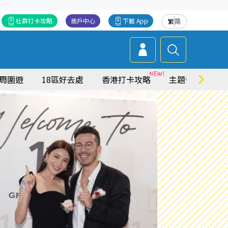
社群打卡攻略
商戶中心
下載 App
繁
简
周圍遊
18區好去處
香港打卡攻略
主題特集