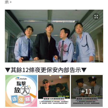
示。
▼其餘12條夜更保安內部告示▼
+11