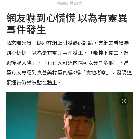
點擊圖片放大
網友嚇到心慌慌 以為有靈異
事件發生
帖文曝光後，隨即在網上引發熱烈討論，有網友看後嚇
到心慌慌，以為是有靈異事件發生，「喺樓下開工，好
恐怖喎大佬」、「有冇人知道內情可以分享多啲」，甚
至有人專程到真善美村至真樓3樓「實地考察」，發現這
張通告仍然被貼在牆上。