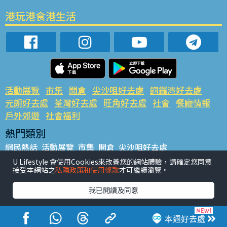
港玩港食港生活
活動展覽
市集
開倉
尖沙咀好去處
銅鑼灣好去處
元朗好去處
荃灣好去處
旺角好去處
社會
餐廳情報
戶外郊遊
社會福利
熱門類別
網民熱話
活動展覽
市集
開倉
尖沙咀好去處
銅鑼灣好去處
元朗好去處
荃灣好去處
旺角好去處
社會
U Lifestyle 會使用Cookies來改善您的網站體驗，請確定您同意
接受本網站之
私隱政策和使用條款
才可繼續瀏覽。
餐廳情報
戶外郊遊
熱門標籤
我已閱讀及同意
#UGO搵好去處
#人氣活動推介
#美食社群熱話
#親子玩樂好去處
#ULifestyle應用程式
#限時搶
本週好去處