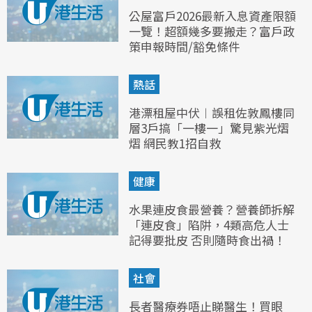
公屋富戶2026最新入息資產限額
一覽！超額幾多要搬走？富戶政
策申報時間/豁免條件
熱話
港漂租屋中伏︱誤租佐敦鳳樓同
層3戶搞「一樓一」驚見紫光熠
熠 網民教1招自救
健康
水果連皮食最營養？營養師拆解
「連皮食」陷阱，4類高危人士
記得要批皮 否則隨時食出禍！
社會
長者醫療券唔止睇醫生！買眼