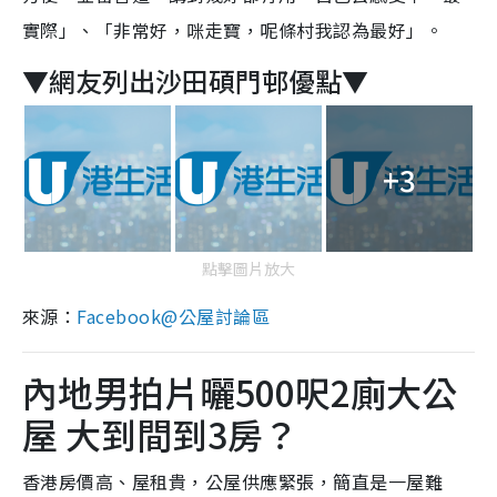
實際」、「
非常好
，
咪走寶，呢條村我認為最好
」。
▼
網友列出
沙田碩門邨優點▼
+3
點擊圖片放大
來源：
Facebook@公屋討論區
內地男拍片曬500呎2廁大公
屋 大到間到3房？
香港房價高、屋租貴，公屋供應緊張，簡直是一屋難