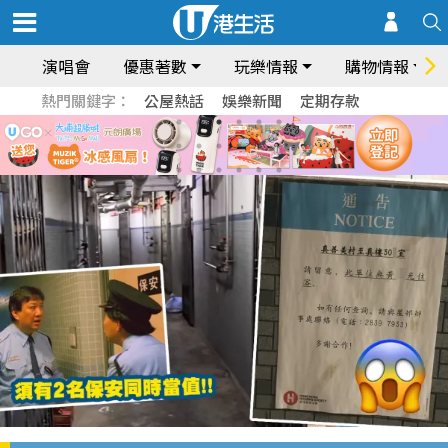
演唱會
優惠著數
玩樂情報
購物情報
熱門關鍵字：
公屋熱話
娛樂新聞
定期存款