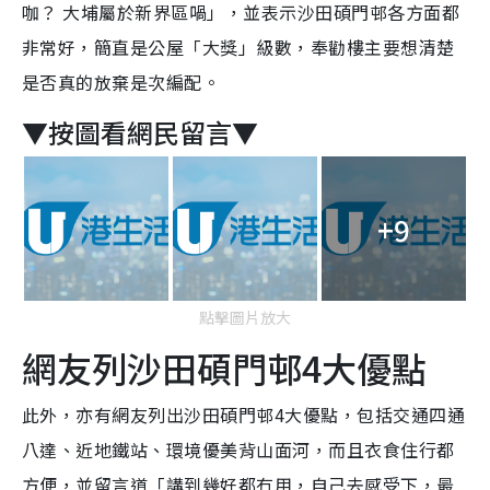
咖？ 大埔屬於新界區喎」，並表示沙田碩門邨各方面都
非常好，簡直是公屋「大獎」級數，奉勸樓主要想清楚
是否真的放棄是次編配。
▼按圖看網民留言▼
+9
點擊圖片放大
網友列
沙田碩門邨4大優點
此外，亦有網友列出
沙田碩門邨4大優點，包括交通四通
八達、近地鐵站、環境優美背山面河，而且衣食住行都
方便，並留言道「講到幾好都冇用，自己去感受下，最