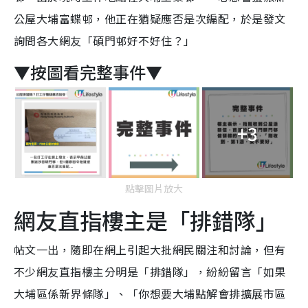
公屋大埔富蝶邨，他正在猶疑應否是次編配，於是發文
詢問各大網友「碩門邨好不好住？」
▼按圖看完整事件▼
+3
點擊圖片放大
網友直指
樓主是「排錯隊」
帖文一出，隨即在網上引起大批網民關注和討論，但有
不少網友直指
樓主分明是「排錯隊」，紛紛留言「如果
大埔區係新界條隊」、「你想要大埔點解會排擴展市區