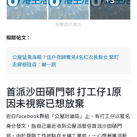
點擊圖片放大
相關帖文：
公屋猛鬼海報？住戶夜歸驚見4名紅衣長髮女 緊盯
走廊極陰森：嚇一跳
首派沙田碩門邨 打工仔1原
因未視察已想放棄
近日Facebook群組「公屋討論區」上，有打工仔以匿名
身分發文，指自己最近收到公屋派發信首派沙田碩門
邨，由於現時工作地點在大埔工業邨，一心想著獲派新