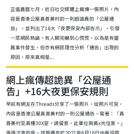
正值農曆七月，近日社交媒體上瘋傳一張照片，內
容是香港公屋真善美村的一則超詭異的「公屋通
告」，並列出了16大「夜更保安內部告示」，引發
一眾網民熱論。有人睇完嚇到心慌慌，以為是有靈
異事件發生，但亦有網民理性分析「通告」出現的
原因，原來真相是...
網上瘋傳超詭異「公屋通
告」+16大夜更保安規則
早前有網友在Threads分享了一張照片，從照片可見，
內容是香港公屋真善美村的一則公屋通告，寫著：「真
善美村至真樓30X室。請留意，此單位無黃x光住客。」
值得注意的是，該張通告於2021年6月16日由房協發