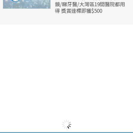
鏡/睇牙醫/大灣區19間醫院都用
得 獎賞達標即獲$500