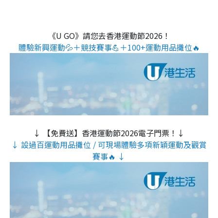
《U GO》請您去香港運動節2026！
體驗新興運動💦＋競技賽事💪＋100+運動用品攤位🔥
↓ 【免費送】香港運動節2026電子門票！↓
↓ 設過百運動用品攤位 / 可現場體驗多項新穎運動及觀賞
賽事🔥 ↓