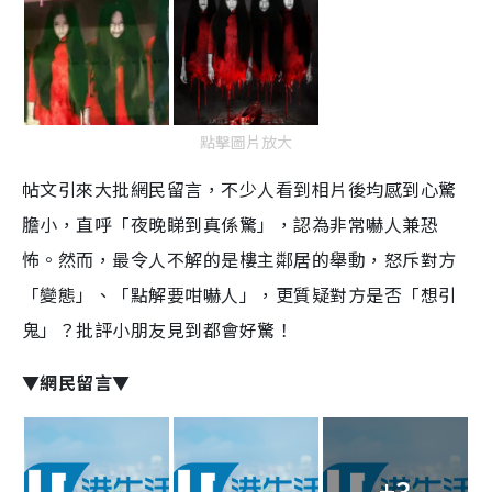
點擊圖片放大
帖文引來大批網民留言，不少人看到相片後均感到心驚
膽小，直呼「夜晚睇到真係驚」，認為非常嚇人兼恐
怖。然而，最令人不解的是樓主鄰居的舉動，怒斥對方
「變態」、「點解要咁嚇人」，更質疑對方是否「想引
鬼」？批評小朋友見到都會好驚！
▼網民留言▼
+3