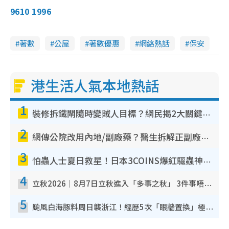
9610 1996
著數
公屋
著數優惠
網絡熱話
保安
港生活人氣本地熱話
1
裝修拆鐵閘隨時變賊人目標？網民揭2大關鍵用途：裝新式等於白裝？附新舊鐵閘分別
2
網傳公院改用內地/副廠藥？醫生拆解正副廠分別 揭4類人換藥隨時出事
3
怕蟲人士夏日救星！日本3COINS爆紅驅蟲神器$45起 1招「全程免觸碰」輕鬆搞定小強
4
立秋2026｜8月7日立秋進入「多事之秋」 3件事唔做得！專家教6招開運 清枱頭／銀包納氣接好運
5
颱風白海豚料周日襲浙江！經歷5次「眼牆置換」極罕見 成登陸內地最長途颱風