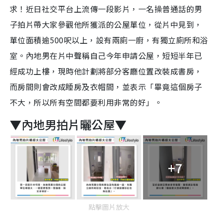
求！近日社交平台上流傳一段影片，一名操普通話的男
子拍片帶大家參觀他所獲派的公屋單位，從片中見到，
單位面積逾500呎以上，設有兩廁一廚，有獨立廁所和浴
室。內地男在片中聲稱自己今年申請公屋，短短半年已
經成功上樓，現時他計劃將部分客廳位置改裝成書房，
而房間則會改成睡房及衣帽間，並表示「畢竟這個房子
不大，所以所有空間都要利用非常的好」。
▼內地男拍片曬公屋▼
+7
點擊圖片放大