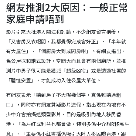
網友推測2大原因：一般正常
家庭申請唔到
影片引來大批港人關注和討論，不少網友留言稱羨，
「又書房又衣帽間，我都覺得完成會好正」、「半年就
有大屋住」、「個廚房大到成間房咁」。有網友指出，
舊公屋採和諧式設計，空間大而且會有兩個廁所，並推
測片中男子很可能是獲派「超級凶宅」或是透過社署的
「體恤安置」，才能成功入住公屋大單位。
有網友表示「聽到房子不大呢幾個字，真係難聽過粗
口」，同時亦有網友質疑影片造假，指出現在內地有不
少中介會拍攝這類型影片，目的是吸引內地人移民香
港，「為左紅或利益乜都會做，特別多係中介想R移民生
意」、「主要係小紅書播係吸引大陸人移民嚟香港，跟