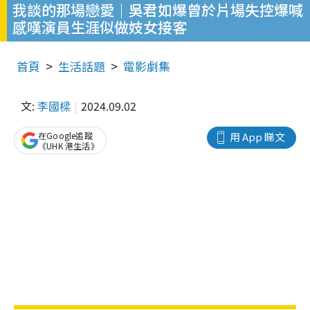
我談的那場戀愛｜吳君如爆曾於片場失控爆喊
感嘆演員生涯似做妓女接客
首頁
生活話題
電影劇集
文:
李國樑
2024.09.02
在Google追蹤
用 App 睇文
《UHK 港生活》