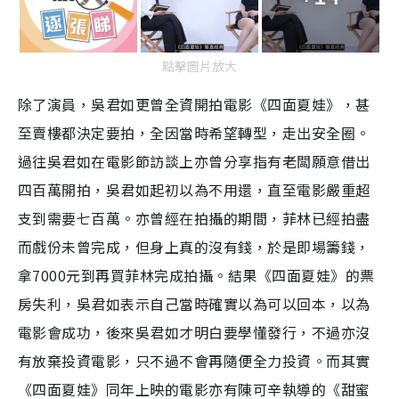
點擊圖片放大
除了演員，吳君如更曾全資開拍電影《四面夏娃》，甚
至賣樓都決定要拍，全因當時希望轉型，走出安全圈。
過往吳君如在電影節訪談上亦曾分享指有老闆願意借出
四百萬開拍，吳君如起初以為不用還，直至電影嚴重超
支到需要七百萬。亦曾經在拍攝的期間，菲林已經拍盡
而戲份未曾完成，但身上真的沒有錢，於是即場籌錢，
拿7000元到再買菲林完成拍攝。結果《四面夏娃》的票
房失利，吳君如表示自己當時確實以為可以回本，以為
電影會成功，後來吳君如才明白要學懂發行，不過亦沒
有放棄投資電影，只不過不會再隨便全力投資。而其實
《四面夏娃》同年上映的電影亦有陳可辛執導的《甜蜜