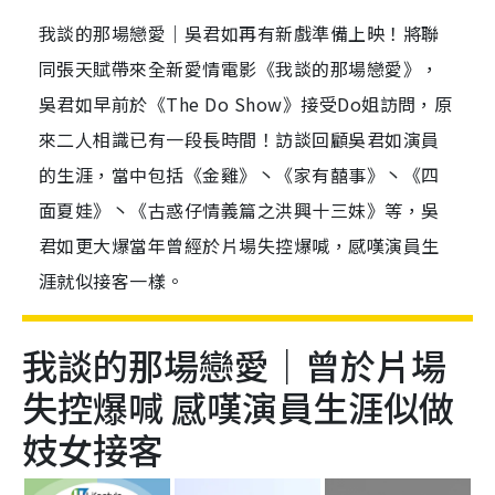
我談的那場戀愛｜吳君如再有新戲準備上映！將聯
同張天賦帶來全新愛情電影《我談的那場戀愛》，
吳君如早前於《The Do Show》接受Do姐訪問，原
來二人相識已有一段長時間！訪談回顧吳君如演員
的生涯，當中包括《金雞》丶《家有囍事》丶《四
面夏娃》丶《古惑仔情義篇之洪興十三妹》等，吳
君如更大爆當年曾經於片場失控爆喊，感嘆演員生
涯就似接客一樣。
我談的那場戀愛｜曾於片場
失控爆喊 感嘆演員生涯似做
妓女接客