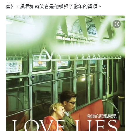
蜜》，吳君如就笑言是他橫掃了當年的獎項。