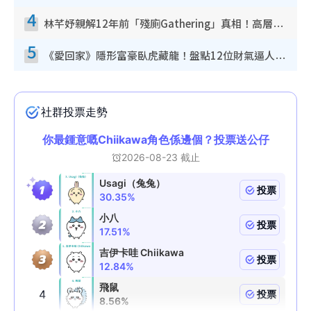
4
林芊妤親解12年前「殘廁Gathering」真相！高層解約一句話重創尊嚴至今拒返TVB
5
《愛回家》隱形富豪臥虎藏龍！盤點12位財氣逼人的有錢藝人：呢位靚女3億身家唔憂做