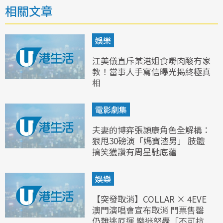
相關文章
娛樂
江美儀直斥某港姐食嘢肉酸冇家
教！當事人手寫信曝光揭終極真
相
電影劇集
夫妻的博弈張頴康角色全解構：
狠甩30磅演「媽寶渣男」 肢體
搞笑獲讚有周星馳底蘊
娛樂
【突發取消】COLLAR × 4EVE
澳門演唱會宣布取消 門票售罄
仍難逃厄運 樂迷怒轟「不可抗