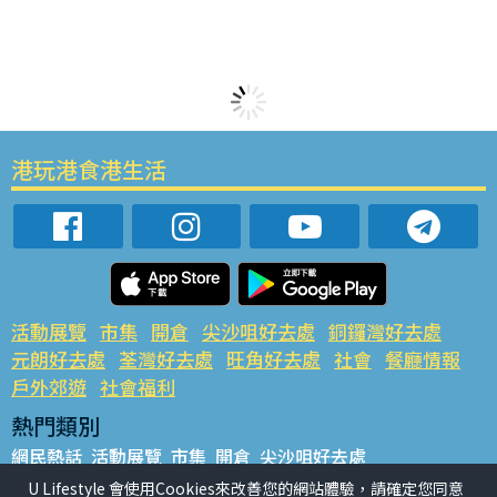
港玩港食港生活
活動展覽
市集
開倉
尖沙咀好去處
銅鑼灣好去處
元朗好去處
荃灣好去處
旺角好去處
社會
餐廳情報
戶外郊遊
社會福利
熱門類別
網民熱話
活動展覽
市集
開倉
尖沙咀好去處
銅鑼灣好去處
元朗好去處
荃灣好去處
旺角好去處
社會
U Lifestyle 會使用Cookies來改善您的網站體驗，請確定您同意