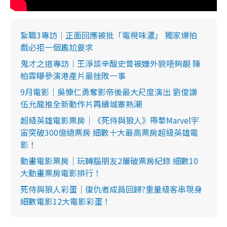
紮職3專訪｜正面回應被批「電視味濃」 獨家爆拍
戲必拒一個尷尬要求
鬼才之道專訪｜王淨談辛酸史曾被嫌外貌唔夠靚 陳
柏霖曝參演港產片最挫敗一事
9月電影｜吳慷仁勇奪影帝後最大尺度演出 劉俊謙
伍允龍推全新動作片再續城寨熱潮
超級英雄電影票房｜《死侍與狼人》帶摯Marvel宇
宙突破300億總票房 細數十大最高票房超級英雄電
影！
動畫電影票房｜玩轉腦朋友2屢破票房紀錄 細數10
大動畫票房電影排行！
死侍與狼人彩蛋｜復仇者成員回歸?重量級客串現身
細數電影12大電影彩蛋！