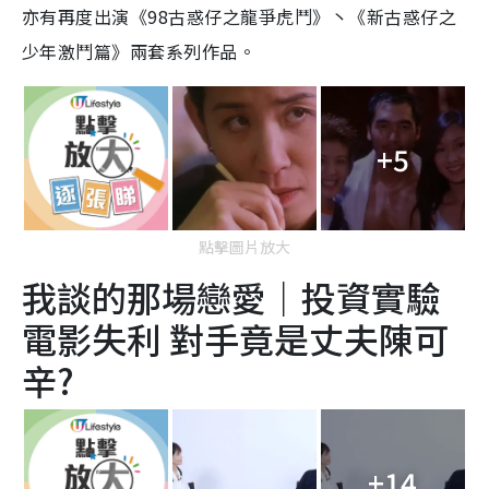
亦有再度出演《98古惑仔之龍爭虎鬥》丶《新古惑仔之
少年激鬥篇》兩套系列作品。
+5
點擊圖片放大
我談的那場戀愛｜投資實驗
電影失利 對手竟是丈夫陳可
辛?
+14