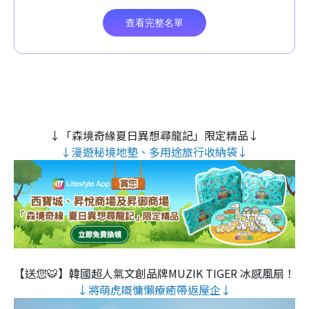
↓「森境奇緣夏日異想尋龍記」限定精品↓
↓漫遊秘境地墊、多用途旅行收納袋↓
【送您🐯】韓國超人氣文創品牌MUZIK TIGER 冰感風扇！
↓將萌虎嘅慵懶療癒帶返屋企↓