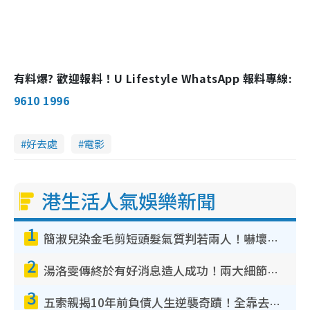
有料爆? 歡迎報料！U Lifestyle WhatsApp 報料專線:
9610 1996
好去處
電影
港生活人氣娛樂新聞
1
簡淑兒染金毛剪短頭髮氣質判若兩人！嚇壞老公麥大力都認唔出：「你做咩事？」
2
湯洛雯傳終於有好消息造人成功！兩大細節曝孕味極濃惹猜測：大肚婆先會咁！
3
五索親揭10年前負債人生逆襲奇蹟！全靠去一地方轉運後即遇上馬先生