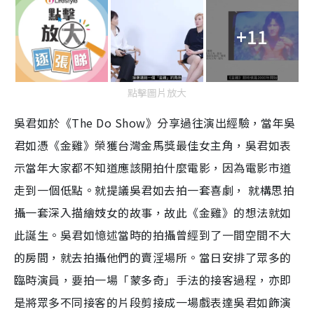
+11
點擊圖片放大
吳君如於《The Do Show》分享過往演出經驗，當年吳
君如憑《金雞》榮獲台灣金馬獎最佳女主角，吳君如表
示當年大家都不知道應該開拍什麼電影，因為電影市道
走到一個低點。就提議吳君如去拍一套喜劇， 就構思拍
攝一套深入描繪妓女的故事，故此《金雞》的想法就如
此誕生。吳君如憶述當時的拍攝曾經到了一間空間不大
的房間，就去拍攝他們的賣淫場所。當日安排了眾多的
臨時演員，要拍一場「蒙多奇」手法的接客過程，亦即
是將眾多不同接客的片段剪接成一場戲表達吳君如飾演