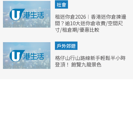
社會
租迷你倉2026︱香港迷你倉揀邊
間？逾10大迷你倉收費/空間尺
寸/租倉期/優惠比較
戶外郊遊
格仔山行山路線新手輕鬆半小時
登頂！ 飽覽九龍景色