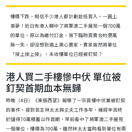
樓價下跌，相信不少港人都計劃趁低買入，一圓上
車夢！近日有港人睇中了將軍澳二手屋苑一個700萬
的單位，原以為繳付訂金、簽下臨時買賣合約便萬
無一失，卻沒想到遇上黑心賣家，賣家竟然將單位
「按上按上按」，未收樓單位已經被釘契？
港人買二手樓慘中伏 單位被
釘契首期血本無歸
昨晚（4日）《東張西望》報導了一宗買樓中伏兼被釘契
的事件，提到苦主林太太與丈夫工作多年，幾經辛苦終
於儲得70萬積蓄以作首期，早前看中了將軍澳二手屋苑
一個單位，樓價為700萬。雖然林太太當時看到單位有兩