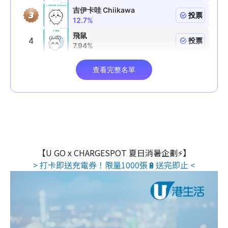
【U GO x CHARGESPOT 夏日消暑企劃⚡】
> 打卡即送充電券！限量1000張🔋送完即止 <