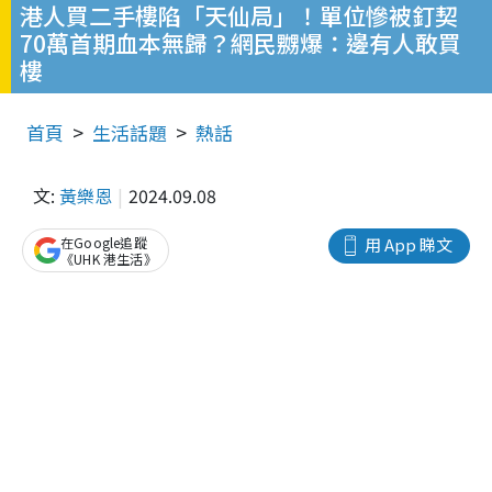
港人買二手樓陷「天仙局」！單位慘被釘契
70萬首期血本無歸？網民嬲爆：邊有人敢買
樓
首頁
生活話題
熱話
文:
黃樂恩
2024.09.08
在Google追蹤
用 App 睇文
《UHK 港生活》