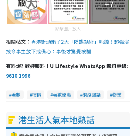
+7
點擊圖片放大
相關帖文：
香港街頭騙子2大「陰謀話術」呃錢！超強演
技令事主放下戒備心：事後才驚覺被騙
有料爆? 歡迎報料！U Lifestyle WhatsApp 報料專線:
9610 1996
著數
樓價
著數優惠
網絡熱話
物業
港生活人氣本地熱話
1