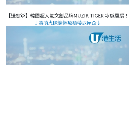
【送您🐯】韓國超人氣文創品牌MUZIK TIGER 冰感風扇！
↓將萌虎嘅慵懶療癒帶返屋企↓