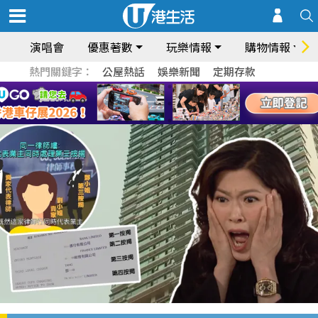
演唱會
優惠著數
玩樂情報
購物情報
熱門關鍵字：
公屋熱話
娛樂新聞
定期存款