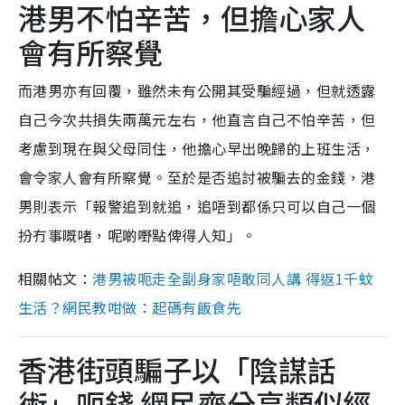
港男不怕辛苦，但擔心家人
會有所察覺
而港男亦有回覆，雖然未有公開其受騙經過，但就透露
自己今次共損失兩萬元左右，他直言自己不怕辛苦，但
考慮到現在與父母同住，他擔心早出晚歸的上班生活，
會令家人會有所察覺。至於是否追討被騙去的金錢，港
男則表示「報警追到就追，追唔到都係只可以自己一個
扮冇事嘅啫，呢啲嘢點俾得人知」。
相關帖文：
港男被呃走全副身家唔敢同人講 得返1千蚊
生活？網民教咁做：起碼有飯食先
香港街頭騙子以「陰謀話
術」呃錢 網民齊分享類似經