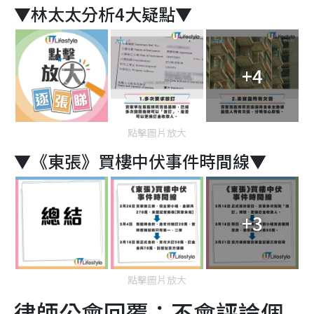
▼林太太分析4大疑點▼
+4
點擊圖片放大
▼《東張》買樓中伏事件時間線▼
+3
點擊圖片放大
律師公會回覆：不會評論個