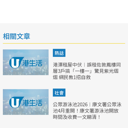
相關文章
熱話
港漂租屋中伏︱誤租佐敦鳳樓同
層3戶搞「一樓一」驚見紫光熠
熠 網民教1招自救
社會
公眾游泳池2026︱康文署公眾泳
池4月重開！康文署游泳池開放
時間及收費一文睇清！