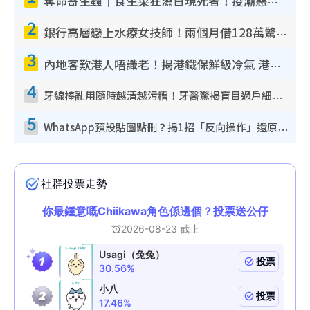
奪命寄生蟲｜食生菜狂瀉首現死者！疫潮惡化錄1.8萬宗病例 揭洗菜3大謬誤
2
銀行高層戀上水療女技師！兩個月借128萬驚覺「沉船」沉落火海 揭背後疑似邪教操控賣淫
3
內地客歎港人唔識老！揭港鐵保鮮級冷氣 港人求放過：咪投訴
4
牙線棒亂用隨時越清越污糟！牙醫驚揭盲目過戶細菌恐致蛀牙：呢種先係日常真保養
5
WhatsApp預設貼圖點刪？揭1招「反向操作」還原簡潔介面 附3步實測教學