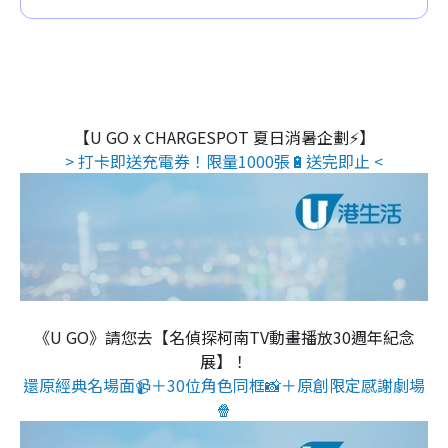
【U GO x CHARGESPOT 夏日消暑企劃⚡】
> 打卡即送充電券！限量1000張🔋送完即止 <
《U GO》請您去【名偵探柯南TV動畫播放30週年紀念
展】！
還原經典名場面📹＋30位角色同框📸＋原創限定感謝劇場
🍿