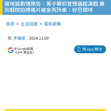
破地獄劇情預告｜黃子華初嘗殯儀館演戲 兼
到戲院拍禮儀片被金燕玲串：好巴閉咩
首頁
生活話題
電影劇集
文:
李國樑
2024.11.09
在Google追蹤
用 App 睇文
《UHK 港生活》