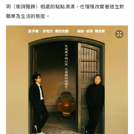
玥（衛詩雅飾）相處的點點滴滴，也慢慢改變著道生對
職業及生活的態度。