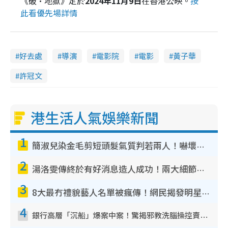
《破·地獄》定於
2024年11月9日
在香港公映。
按
此看優先場詳情
好去處
導演
電影院
電影
黃子華
許冠文
港生活人氣娛樂新聞
1
簡淑兒染金毛剪短頭髮氣質判若兩人！嚇壞老公麥大力都認唔出：「你做咩事？」
2
湯洛雯傳終於有好消息造人成功！兩大細節曝孕味極濃惹猜測：大肚婆先會咁！
3
8大最冇禮貌藝人名單被瘋傳！網民揭發明星真面目 一致數臭呢位係無品天花板？
4
銀行高層「沉船」爆案中案！驚揭邪教洗腦操控賣淫被吞600萬 幕後黑手講多錯多