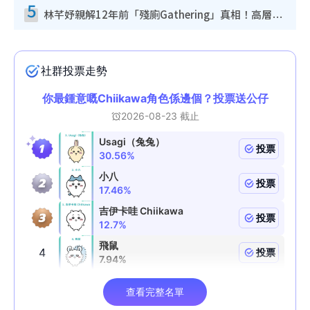
5
林芊妤親解12年前「殘廁Gathering」真相！高層解約一句話重創尊嚴至今拒返TVB