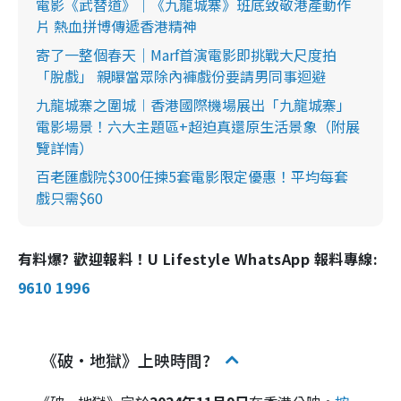
電影《武替道》｜《九龍城寨》班底致敬港產動作
片 熱血拼博傳遞香港精神
寄了一整個春天｜Marf首演電影即挑戰大尺度拍
「脫戲」 親曝當眾除內褲戲份要請男同事迴避
九龍城寨之圍城︱香港國際機場展出「九龍城寨」
電影場景！六大主題區+超迫真還原生活景象（附展
覽詳情）
百老匯戲院$300任揀5套電影限定優惠！平均每套
戲只需$60
有料爆? 歡迎報料！U Lifestyle WhatsApp 報料專線:
9610 1996
《破·地獄》上映時間?