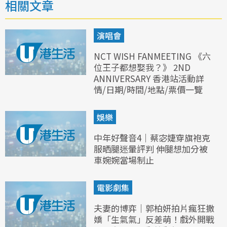
相關文章
演唱會
NCT WISH FANMEETING 《六
位王子都想娶我？》 2ND
ANNIVERSARY 香港站活動詳
情/日期/時間/地點/票價一覽
娛樂
中年好聲音4｜蔡宓婕穿旗袍克
服晒腿迷暈評判 伸腿想加分被
車婉婉當場制止
電影劇集
夫妻的博弈｜郭柏妍拍片瘋狂撒
嬌「生氣氣」反差萌！戲外開戰