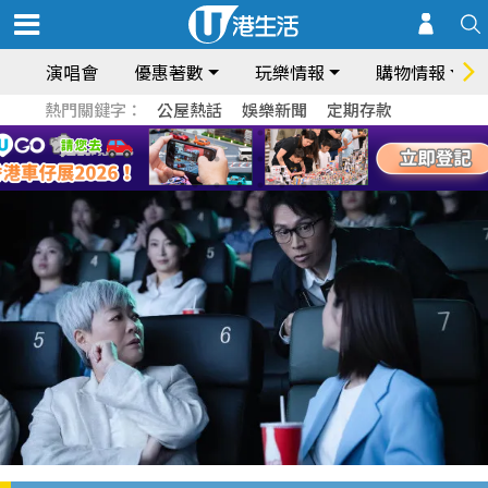
演唱會
優惠著數
玩樂情報
購物情報
熱門關鍵字：
公屋熱話
娛樂新聞
定期存款