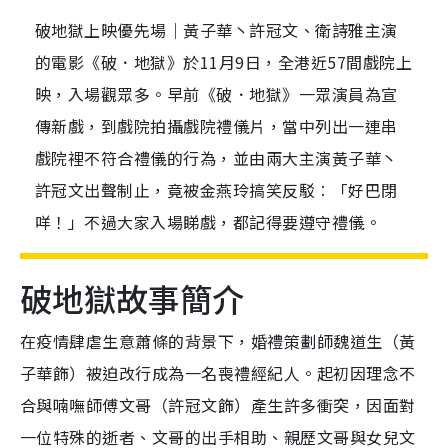
破地獄上映優先場｜黃子華丶許冠文、衛詩雅主演
的電影《破．地獄》於11月9日，全港近57間戲院上
映，入場觀眾多。早前《破．地獄》一眾演員為宣
傳新戲，到戲院拍攝戲院禮儀片，當中列出一連串
戲院裡不符合禮儀的行為，並由兩大主演黃子華丶
許冠文出聲制止，竟被金燕玲搞笑反駁︰「好巴閉
咩！」不過大家入場睇戲，都記得要遵守禮儀。
破地獄故事簡介
在疫情肆虐生意蕭條的背景下，婚禮策劃師魏道生（黃
子華飾）被迫改行成為一名喪禮經紀人。起初因理念不
合與喃嘸師傅文哥（許冠文飾）產生許多衝突，因面對
一位特殊的逝者、文哥的出手相助、親歷文哥與女兒文