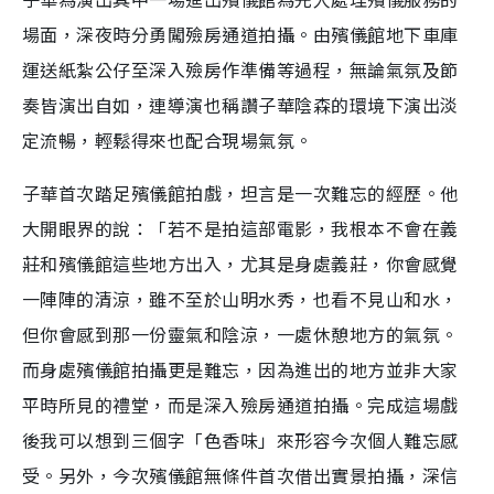
場面，深夜時分勇闖殮房通道拍攝。由殯儀館地下車庫
運送紙紮公仔至深入殮房作準備等過程，無論氣氛及節
奏皆演出自如，連導演也稱讚子華陰森的環境下演出淡
定流暢，輕鬆得來也配合現場氣氛。
子華首次踏足殯儀館拍戲，坦言是一次難忘的經歷。他
大開眼界的說：「若不是拍這部電影，我根本不會在義
莊和殯儀館這些地方出入，尤其是身處義莊，你會感覺
一陣陣的清涼，雖不至於山明水秀，也看不見山和水，
但你會感到那一份靈氣和陰涼，一處休憩地方的氣氛。
而身處殯儀館拍攝更是難忘，因為進出的地方並非大家
平時所見的禮堂，而是深入殮房通道拍攝。完成這場戲
後我可以想到三個字「色香味」來形容今次個人難忘感
受。另外，今次殯儀館無條件首次借出實景拍攝，深信