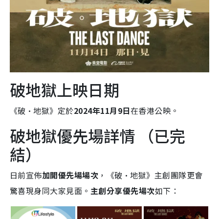
破地獄上映日期
《破·地獄》定於
2024年11月9日
在香港公映。
破地獄優先場詳情 （已完
結）
日前宣佈
加開優先場場次
，《破·地獄》主創團隊更會
驚喜現身同大家見面。
主創分享優先場次
如下：