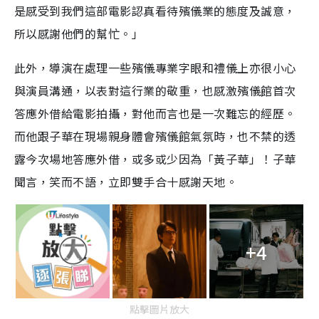
是感受到我們這部電影認真看待殯儀業的態度及誠意，
所以感謝他們的幫忙。」
此外，導演在處理一些殯儀專業字眼和禮儀上亦很小心
與演員溝通，以表對這行業的敬重，也感激殯儀館首次
答應外借給電影拍攝，對他而言也是一次難忘的經歷。
而他跟子華在現場親身體會殯儀館氣氛時，也不禁的透
露今次場地答應外借，或多或少因為「黃子華」！子華
聞言，笑而不語，立即雙手合十感謝天地。
+4
點擊圖片放大