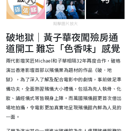
點擊圖片放大
破地獄｜黃子華夜闖殮房通
道開工 難忘「色香味」感覺
兩代影壇笑匠Michael和子華相隔32年再度合作，破格
演出香港影壇首部以殯儀業為題材的作品《破．地
獄》，為了深入了解及配合電影中的劇情，事前做足準
備功夫，全面熟習殯儀大小禮儀，包括為先人執骨、化
妝、誦經儀式等皆親身上陣。而萬國殯儀館更首次借出
場地拍攝，令電影更加真實地呈現殯儀館內鮮為人見的
一面。
子華為演出其中一場進出殯儀館為先人處理殯儀服務的