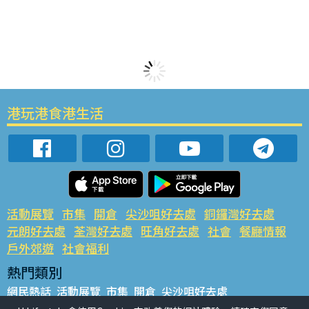
港玩港食港生活
活動展覽
市集
開倉
尖沙咀好去處
銅鑼灣好去處
元朗好去處
荃灣好去處
旺角好去處
社會
餐廳情報
戶外郊遊
社會福利
熱門類別
網民熱話
活動展覽
市集
開倉
尖沙咀好去處
銅鑼灣好去處
元朗好去處
荃灣好去處
旺角好去處
社會