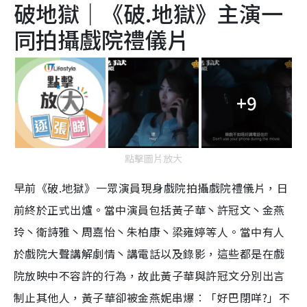
破地獄｜《破.地獄》主演一
同拍攝戲院禮儀片
+9
點擊圖片放大
早前《破.地獄》一眾演員現身戲院拍攝戲院禮儀片，日
前終於正式出爐。當中演員包括黃子華丶許冠文丶金燕
玲丶衛詩雅丶周嘉怡丶朱柏康丶梁雍婷等人。當中有人
於戲院大聲講解劇情丶講電話以及錄影，這些都是在戲
院放映中不容許的行為，故此黃子華與許冠文分別出言
制止其他人，黃子華卻被金燕妮串爆︰「好巴閉咩?」不