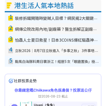
港生活人氣本地熱話
1
裝修拆鐵閘隨時變賊人目標？網民揭2大關鍵用途：裝新式等於白裝？附新舊鐵閘分別
2
網傳公院改用內地/副廠藥？醫生拆解正副廠分別 揭4類人換藥隨時出事
3
怕蟲人士夏日救星！日本3COINS爆紅驅蟲神器$45起 1招「全程免觸碰」輕鬆搞定小強
4
立秋2026｜8月7日立秋進入「多事之秋」 3件事唔做得！專家教6招開運 清枱頭／銀包納氣接好運
5
颱風白海豚料周日襲浙江！經歷5次「眼牆置換」極罕見 成登陸內地最長途颱風