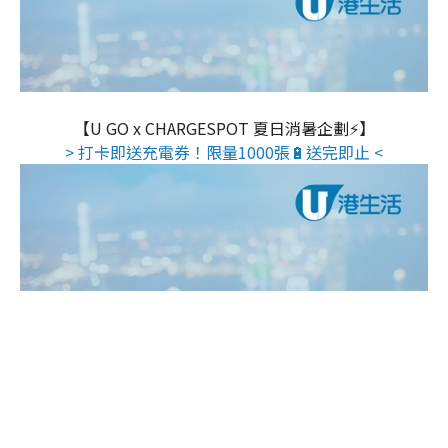
【U GO x CHARGESPOT 夏日消暑企劃⚡】
> 打卡即送充電券！限量1000張🔋送完即止 <