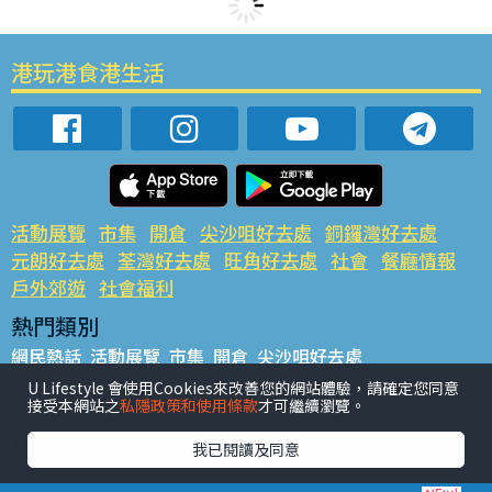
港玩港食港生活
活動展覽
市集
開倉
尖沙咀好去處
銅鑼灣好去處
元朗好去處
荃灣好去處
旺角好去處
社會
餐廳情報
戶外郊遊
社會福利
熱門類別
網民熱話
活動展覽
市集
開倉
尖沙咀好去處
銅鑼灣好去處
元朗好去處
荃灣好去處
旺角好去處
社會
U Lifestyle 會使用Cookies來改善您的網站體驗，請確定您同意
接受本網站之
私隱政策和使用條款
才可繼續瀏覽。
餐廳情報
戶外郊遊
熱門標籤
我已閱讀及同意
#UGO搵好去處
#人氣活動推介
#美食社群熱話