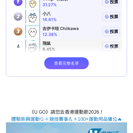
《U GO》請您去香港運動節2026！
體驗新興運動💦＋競技賽事💪＋100+運動用品攤位🔥