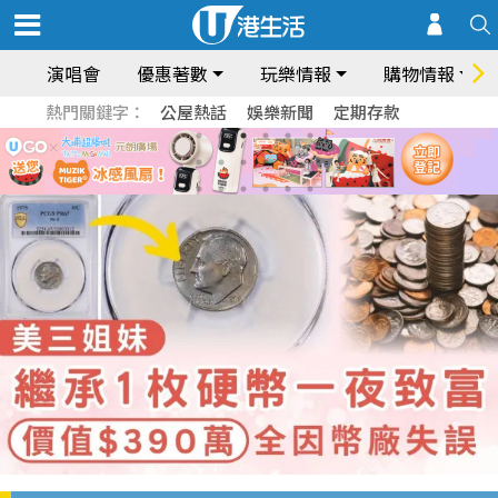
演唱會
優惠著數
玩樂情報
購物情報
熱門關鍵字：
公屋熱話
娛樂新聞
定期存款