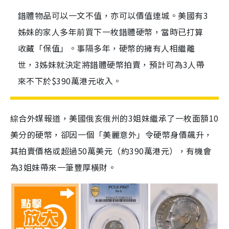
錯體物品可以一文不值，亦可以價值連城。美國有3
姊妹的家人多年前買下一枚錯體硬幣，當時已打算
收藏「保值」。事隔多年，硬幣的擁有人相繼離
世，3姊妹就決定將錯體硬幣拍賣，預計可為3人帶
來不下於$390萬港元收入。
綜合外媒報道，美國俄亥俄州的3姐妹繼承了一枚面額10
美分的硬幣，卻因一個「美麗意外」令硬幣身價飆升，
其拍賣價格或超過50萬美元（約390萬港元），有機會
為3姐妹帶來一筆豐厚橫財。