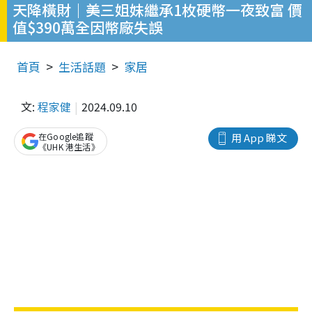
天降橫財｜美三姐妹繼承1枚硬幣一夜致富 價
值$390萬全因幣廠失誤
首頁
生活話題
家居
文:
程家健
2024.09.10
在Google追蹤
用 App 睇文
《UHK 港生活》