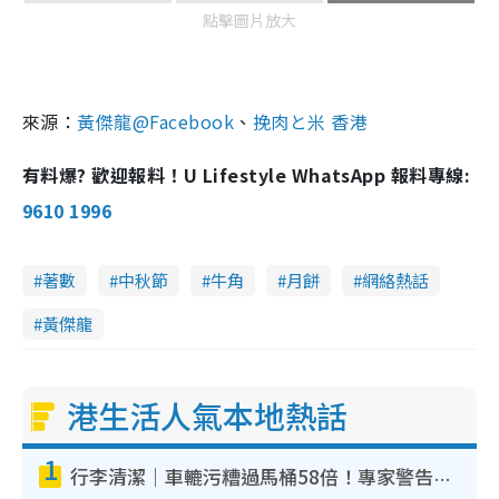
點擊圖片放大
來源：
黃傑龍@Facebook
、
挽肉と米 香港
有料爆? 歡迎報料！U Lifestyle WhatsApp 報料專線:
9610 1996
著數
中秋節
牛角
月餅
網絡熱話
黃傑龍
港生活人氣本地熱話
1
行李清潔｜車轆污糟過馬桶58倍！專家警告忌用酒精抹 教1招免污手除菌