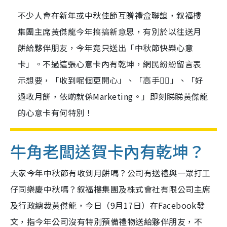
不少人會在新年或中秋佳節互贈禮盒聯誼，叙福樓
集團主席黃傑龍今年搞搞新意思，有別於以往送月
餅給夥伴朋友，今年竟只送出「中秋節快樂心意
卡」。不過這張心意卡內有乾坤，網民紛紛留言表
示想要，「收到呢個更開心」、「高手👍🏻」、「好
過收月餅，依啲就係Marketing。」即刻睇睇黃傑龍
的心意卡有何特別！
牛角老闆送賀卡內有乾坤？
大家今年中秋節有收到月餅嗎？公司有送禮與一眾打工
仔同樂慶中秋嗎？叙福樓集團及株式會社有限公司主席
及行政總裁黃傑龍，今日（9月17日）在Facebook發
文，指今年公司沒有特別預備禮物送給夥伴朋友，不