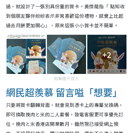
過，就設計了一張別具份量的賀卡。黃傑龍指「 點知收
到個朋友夥伴紛紛表示非常喜歡這份禮物，感覺上比起
過去月餅更加開心」，原來這張小小賀卡並不簡單。
+2
點擊圖片放大
網民超羨慕 留言嗌「想要」
只要將賀卡翻轉背面，就會見到憑卡上的專屬兌換碼，
即可換取挽肉と米的二人套餐，致電客服更可享優先訂
位。挽肉と米香港店開業數月，雖然現已接受網上預