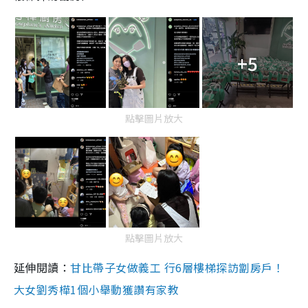
+5
點擊圖片放大
點擊圖片放大
延伸閱讀：
甘比帶子女做義工 行6層樓梯探訪劏房戶！
大女劉秀樺1個小舉動獲讚有家教