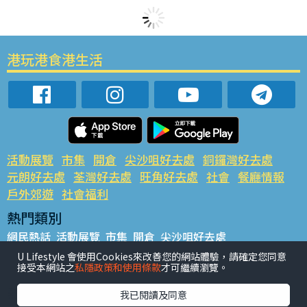
港玩港食港生活
活動展覽
市集
開倉
尖沙咀好去處
銅鑼灣好去處
元朗好去處
荃灣好去處
旺角好去處
社會
餐廳情報
戶外郊遊
社會福利
熱門類別
網民熱話
活動展覽
市集
開倉
尖沙咀好去處
銅鑼灣好去處
元朗好去處
荃灣好去處
旺角好去處
社會
U Lifestyle 會使用Cookies來改善您的網站體驗，請確定您同意
接受本網站之
私隱政策和使用條款
才可繼續瀏覽。
餐廳情報
戶外郊遊
熱門標籤
我已閱讀及同意