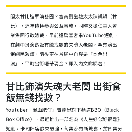
闊太甘比進軍演藝圈？富商劉鑾雄太太陳凱韻（甘
比），近年積極參與公益事務，同時又擔任華人置
業集團行政總裁，早前還驚喜客串YouTube短劇，
在劇中扮演食飯冇錢找數的失魂大老闆，罕有演出
獲網民激讚，隨後更在片尾中自爆是「本色出
演」，平時出街唔帶現金？即入內文睇睇啦！
甘比飾演失魂大老闆 出街食
飯無錢找數？
Youtuber「混血肥仔」曾達恩旗下頻道BBO（Black
Box Office），最近推出一部名為《人生好似好很難》
短劇，卡司陣容愈來愈強，每集都有新驚喜，前四集分