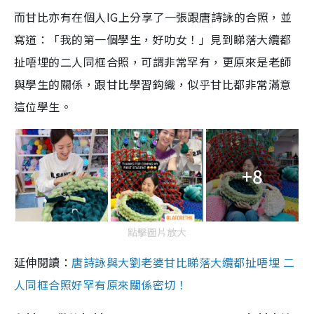
而甘比亦有在個人IG上分享了一張跟唐詩詠的合照，並
寫道：「我的第一個學生，好叻女！」見到睇落大纜都
扯唔埋的二人同框合照，可謂非常罕有，更原來是老師
與學生的關係，跟甘比學習鈎織，似乎甘比都非常滿意
這位學生。
+8
點擊圖片放大
延伸閱讀：
唐詩詠與大劉老婆甘比睇落大纜都扯唔埋 二
人同框合照好罕有原來關係密切！