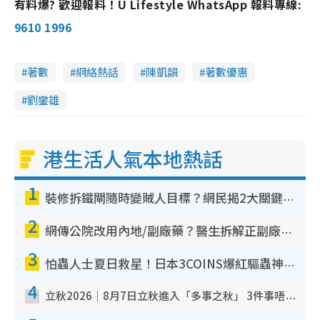
有料爆? 歡迎報料！U Lifestyle WhatsApp 報料專線:
9610 1996
著數
網絡熱話
陳凱韻
著數優惠
劉鑾雄
港生活人氣本地熱話
1
裝修拆鐵閘隨時變賊人目標？網民揭2大關鍵用途：裝新式等於白裝？附新舊鐵閘分別
2
網傳公院改用內地/副廠藥？醫生拆解正副廠分別 揭4類人換藥隨時出事
3
怕蟲人士夏日救星！日本3COINS爆紅驅蟲神器$45起 1招「全程免觸碰」輕鬆搞定小強
4
立秋2026｜8月7日立秋進入「多事之秋」 3件事唔做得！專家教6招開運 清枱頭／銀包納氣接好運