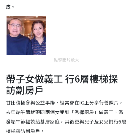
皮。
點擊圖片放大
帶子女做義工 行6層樓梯探
訪劏房戶
甘比積極參與公益事務，經常會在IG上分享行善照片，
去年端午節就帶同兩個女兒到「秀樺廚房」做義工，派
發端午節福袋給基層家庭，其後更與兒子及女兒們行6層
樓梯探訪劏房戶。