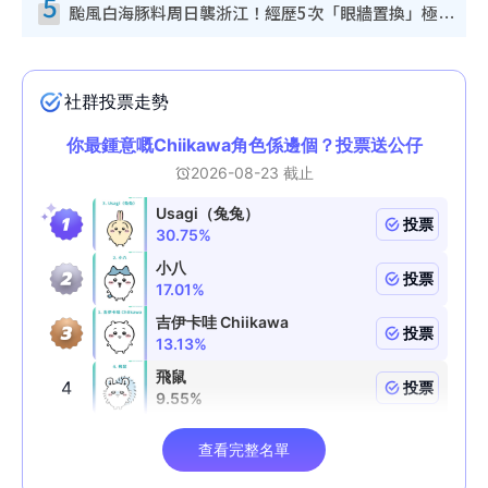
5
颱風白海豚料周日襲浙江！經歷5次「眼牆置換」極罕見 成登陸內地最長途颱風