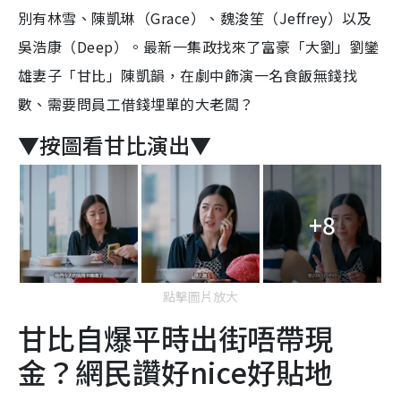
別有林雪、陳凱琳（Grace）、魏浚笙（Jeffrey）以及
吳浩康（Deep）。最新一集政找來了富豪「大劉」劉鑾
雄妻子「甘比」陳凱韻，在劇中飾演一名食飯無錢找
數、需要問員工借錢埋單的大老闆？
▼按圖看甘比演出▼
+8
點擊圖片放大
甘比自爆平時出街唔帶現
金？網民讚好nice好貼地