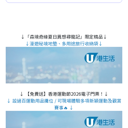
↓「森境奇緣夏日異想尋龍記」限定精品↓
↓漫遊秘境地墊、多用途旅行收納袋↓
↓ 【免費送】香港運動節2026電子門票！↓
↓ 設過百運動用品攤位 / 可現場體驗多項新穎運動及觀賞
賽事🔥 ↓