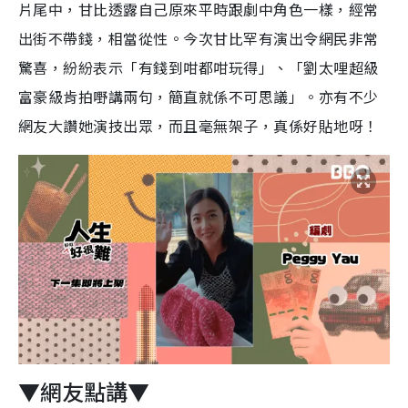
片尾中，甘比透露自己原來平時跟劇中角色一樣，經常
出街不帶錢，相當從性。今次甘比罕有演出令網民非常
驚喜，紛紛表示「有錢到咁都咁玩得」、「劉太哩超級
富豪級肯拍嘢講兩句，簡直就係不可思議」。亦有不少
網友大讚她演技出眾，而且毫無架子，真係好貼地呀！
▼網友點講▼