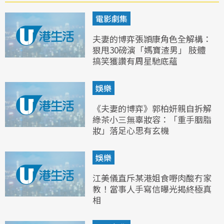
電影劇集
夫妻的博弈張頴康角色全解構：
狠甩30磅演「媽寶渣男」 肢體
搞笑獲讚有周星馳底蘊
娛樂
《夫妻的博弈》郭柏妍親自拆解
綠茶小三無辜妝容：「重手胭脂
妝」落足心思有玄機
娛樂
江美儀直斥某港姐食嘢肉酸冇家
教！當事人手寫信曝光揭終極真
相