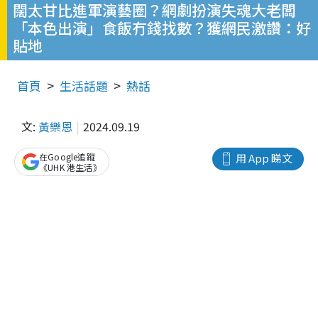
闊太甘比進軍演藝圈？網劇扮演失魂大老闆
「本色出演」食飯冇錢找數？獲網民激讚：好
貼地
首頁
生活話題
熱話
文:
黃樂恩
2024.09.19
在Google追蹤
用 App 睇文
《UHK 港生活》