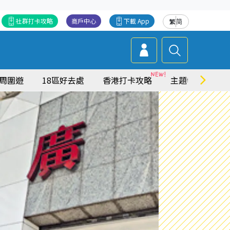
社群打卡攻略
商戶中心
下載 App
繁
简
周圍遊
18區好去處
香港打卡攻略
主題特集