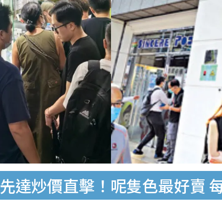
日開售 先達炒價直擊！呢隻色最好賣