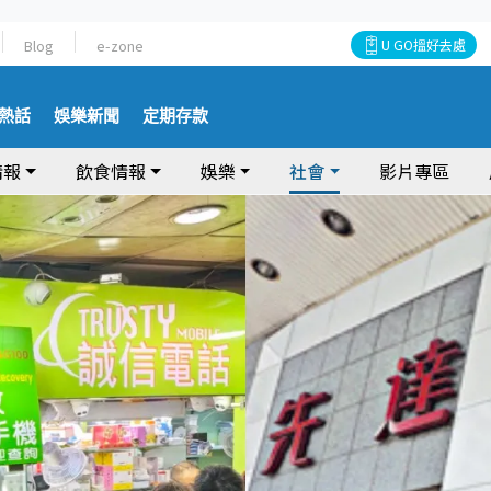
Blog
e-zone
U GO搵好去處
熱話
娛樂新聞
定期存款
情報
飲食情報
娛樂
社會
影片專區