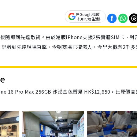
在Google追蹤
《UHK 港生活》
機後隨即到先達散貨。由於港版iPhone支援2張實體SIM卡，對
。記者到先達現場直擊，今朝商場已擠滿人，今早大概有2千多
te
16 Pro Max 256GB 沙漠金色暫見 HK$12,650，比原價高