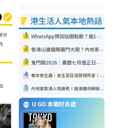
港生活人氣本地熱話
1
部分
WhatsApp預設貼圖點刪？揭1招「反向操作」還原簡潔介面 附3步實測教學
元
2
香港山邊鐵閘邊門大開？內地客困惑意義何在！網民神回覆：呢種叫法理性防禦
3
鬼門開2026｜農曆七月撞正日全食特別邪？專家警告切忌做一事！揭4大禁忌+2招保平安
4
奪命寄生蟲｜食生菜狂瀉首現死者！疫潮惡化錄1.8萬宗病例 揭洗菜3大謬誤
5
出
內地客歎港人唔識老！揭港鐵保鮮級冷氣 港人求放過：咪投訴
U GO 本週好去處