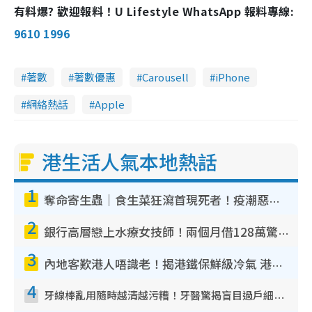
有料爆? 歡迎報料！U Lifestyle WhatsApp 報料專線:
9610 1996
著數
著數優惠
Carousell
iPhone
網絡熱話
Apple
港生活人氣本地熱話
1
奪命寄生蟲｜食生菜狂瀉首現死者！疫潮惡化錄1.8萬宗病例 揭洗菜3大謬誤
2
銀行高層戀上水療女技師！兩個月借128萬驚覺「沉船」沉落火海 揭背後疑似邪教操控賣淫
3
內地客歎港人唔識老！揭港鐵保鮮級冷氣 港人求放過：咪投訴
4
牙線棒亂用隨時越清越污糟！牙醫驚揭盲目過戶細菌恐致蛀牙：呢種先係日常真保養