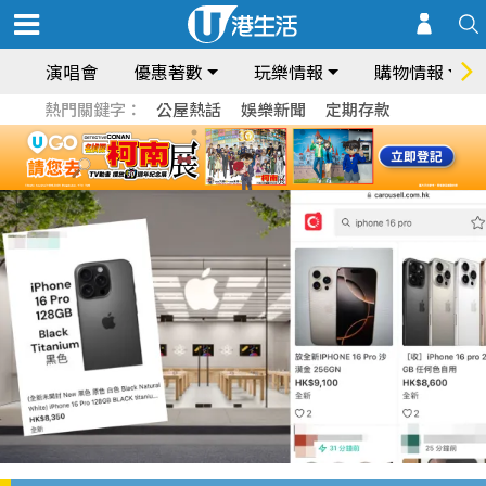
演唱會
優惠著數
玩樂情報
購物情報
熱門關鍵字：
公屋熱話
娛樂新聞
定期存款