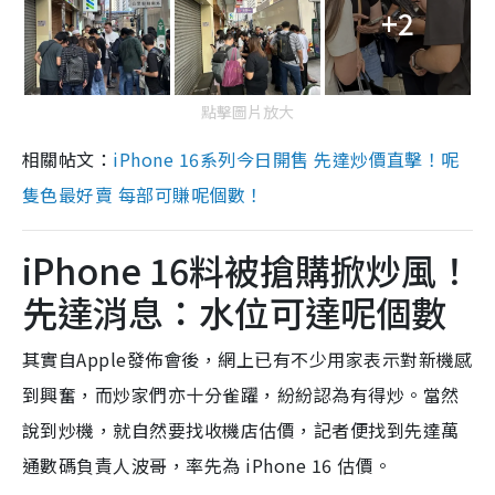
+2
點擊圖片放大
相關帖文：
iPhone 16系列今日開售 先達炒價直擊！呢
隻色最好賣 每部可賺呢個數！
iPhone 16料被搶購掀炒風！
先達消息：水位可達呢個數
其實自Apple發佈會後，網上已有不少用家表示對新機感
到興奮，而炒家們亦十分雀躍，紛紛認為有得炒。當然
說到炒機，就自然要找收機店估價，記者便找到先達萬
通數碼負責人波哥，率先為 iPhone 16 估價。