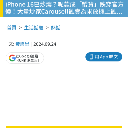
iPhone 16已炒燶？呢款成「蟹貨」跌穿官方
價！大量炒家Carousell蝕賣為求放機止蝕...
首頁
生活話題
熱話
文:
黃樂恩
2024.09.24
在Google追蹤
用 App 睇文
《UHK 港生活》