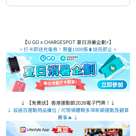
【U GO x CHARGESPOT 夏日消暑企劃⚡】
> 打卡即送充電券！限量1000張🔋送完即止 <
↓ 【免費送】香港運動節2026電子門票！↓
↓ 設過百運動用品攤位 / 可現場體驗多項新穎運動及觀賞
賽事🔥 ↓