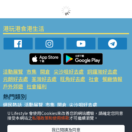
港玩港食港生活
活動展覽
市集
開倉
尖沙咀好去處
銅鑼灣好去處
元朗好去處
荃灣好去處
旺角好去處
社會
餐廳情報
戶外郊遊
社會福利
熱門類別
網民熱話
活動展覽
市集
開倉
尖沙咀好去處
銅鑼灣好去處
元朗好去處
荃灣好去處
旺角好去處
社會
U Lifestyle 會使用Cookies來改善您的網站體驗，請確定您同意
接受本網站之
私隱政策和使用條款
才可繼續瀏覽。
餐廳情報
戶外郊遊
熱門標籤
我已閱讀及同意