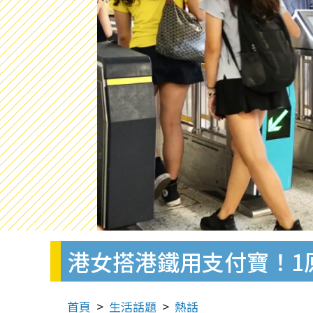
港女搭港鐵用支付寶！1原
首頁
生活話題
熱話