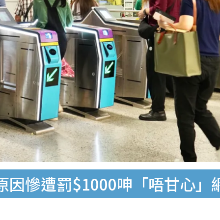
因慘遭罰$1000呻「唔甘心」