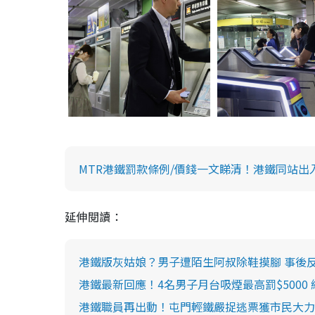
MTR港鐵罰款條例/價錢一文睇清！港鐵同站
延伸閱讀：
港鐵版灰姑娘？男子遭陌生阿叔除鞋摸腳 事後
港鐵最新回應！4名男子月台吸煙最高罰$5000
港鐵職員再出動！屯門輕鐵嚴捉逃票獲市民大力