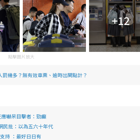
+12
點擊圖片放大
出入罰幾多？無有效車票、逾時出閘點計？
反應嚇呆目擊者：勁癲
 網民批：以為五六十年代
支持 ：最好日日有