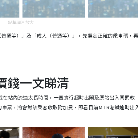
點擊圖片放大
（普通等）」及「成人（普通等）」，先選定正確的乘車碼，再
/價錢一文睇清
，或在站內流連太長時間，一直實行超時出閘及原站出入閘罰款
的車票，將會對該乘客收取附加費，即看目前MTR港鐵逾時出