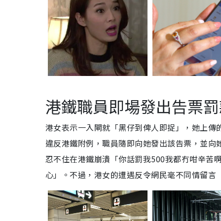
港鐵職員即場發出告票罰款
港女表示一入閘就「黑仔到俾人即捉」，她上傳
違反港鐵附例，職員隨即向她發出該告票，並向她
忍不住在港鐵崩潰「你話罰我500我都冇咁辛苦
心」。不過，港女的遭遇反令網民毫不同情留言