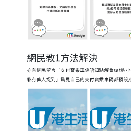
網民教1方法解決
亦有網民留言「支付寶乘車係唔知點解會set咗
彩冇俾人捉到」驚見自己的支付寶乘車碼都預設成