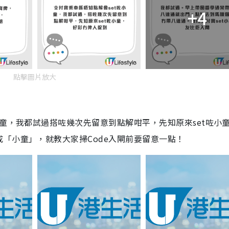
+4
點擊圖片放大
小童，我都試過搭咗幾次先留意到點解咁平，先知原來set咗小
「小童」，就教大家掃Code入閘前要留意一點！