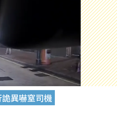
行詭異嚇窒司機