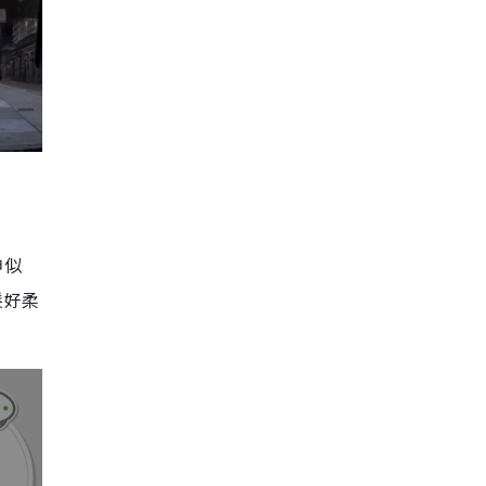
神似
髮好柔