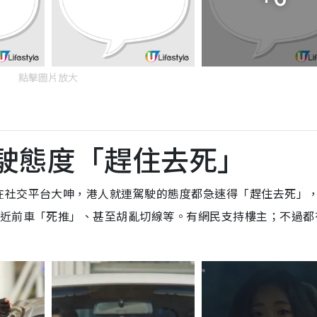
點擊圖片放大
駛態度「趕住去死」
在社交平台大呻，港人就連駕駛的態度都急速得「趕住去死」
貼近前車「死推」、甚至胡亂切線等。有網民支持樓主；不過都