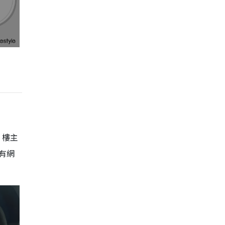
，樓主
有網