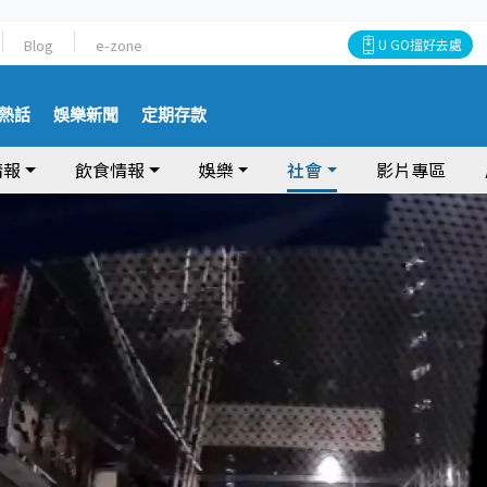
Blog
e-zone
U GO搵好去處
熱話
娛樂新聞
定期存款
情報
飲食情報
娛樂
社會
影片專區