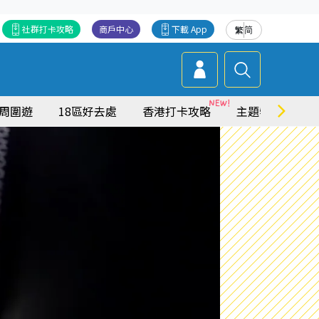
社群打卡攻略
商戶中心
下載 App
繁
简
周圍遊
18區好去處
香港打卡攻略
主題特集