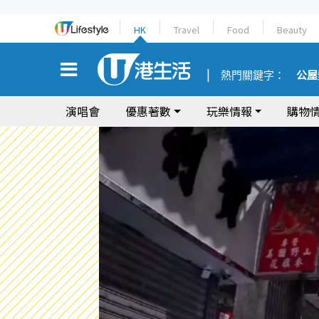
HK
Travel
Food
Beauty
熱門關鍵字：
公屋
演唱會
優惠著數
玩樂情報
購物