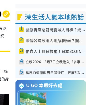
港生活人氣本地熱話
1
馬路
裝修拆鐵閘隨時變賊人目標？網民揭2大關鍵用途：裝新式等於白裝？附新舊鐵閘分別
批網
2
網傳公院改用內地/副廠藥？醫生拆解正副廠分別 揭4類人換藥隨時出事
3
怕蟲人士夏日救星！日本3COINS爆紅驅蟲神器$45起 1招「全程免觸碰」輕鬆搞定小強
4
立秋2026｜8月7日立秋進入「多事之秋」 3件事唔做得！專家教6招開運 清枱頭／銀包納氣接好運
5
見，錄
颱風白海豚料周日襲浙江！經歷5次「眼牆置換」極罕見 成登陸內地最長途颱風
她的身
U GO 本週好去處