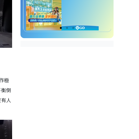
作極
平衡倒
沒有人