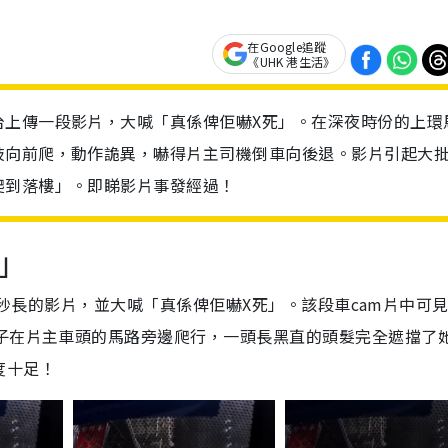
在Google追蹤
《UHK 港生活》
台上傳一段影片，大喊「真係俾佢嚇X死」。在深夜時份的上環
肢向前爬，動作詭異，嚇得片主司機倒車向後退。影片引起大
爬到落樓」。即睇影片事發經過！
」
段40秒長的影片，並大喊「真係俾佢嚇X死」。該段車cam片中可
女子在片主車頭的馬路旁邊爬行，一頭長黑直的頭髮完全遮擋了
度十足！