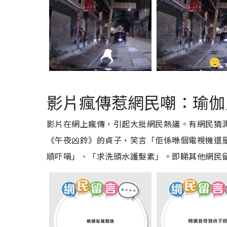
影片瘋傳惹網民嘲：瑜伽
影片在網上瘋傳，引起大批網民熱議。有網民猜
《午夜凶鈴》的貞子，笑言「佢係喺個電視機還
順吓喎」、「求洗頭水護髮素」。即睇其他網民