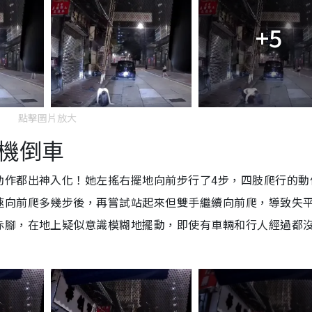
+5
點擊圖片放大
機倒車
動作都出神入化！她左搖右擺地向前步行了4步，四肢爬行的動
速向前爬多幾步後，再嘗試站起來但雙手繼續向前爬，導致失
赤腳，在地上疑似意識模糊地擺動，即使有車輛和行人經過都