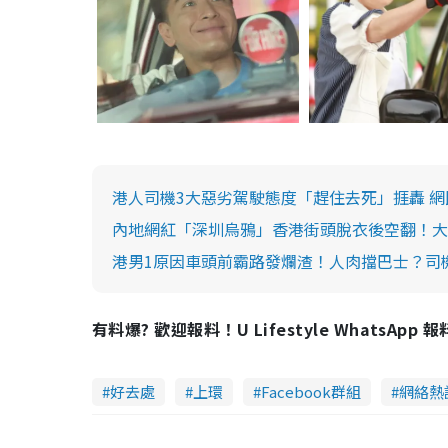
港人司機3大惡劣駕駛態度「趕住去死」捱轟 
內地網紅「深圳烏鴉」香港街頭脫衣後空翻！大
港男1原因車頭前霸路發爛渣！人肉擋巴士？司機
有料爆? 歡迎報料！U Lifestyle WhatsApp 
好去處
上環
Facebook群組
網絡熱