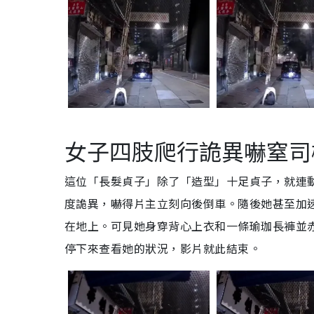
女子四肢爬行詭異嚇窒司
這位「長髮貞子」除了「造型」十足貞子，就連
度詭異，嚇得片主立刻向後倒車。隨後她甚至加
在地上。可見她身穿背心上衣和一條瑜珈長褲並
停下來查看她的狀況，影片就此結束。