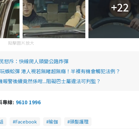
+22
點擊圖片放大
網民怒斥：快線爬人頭變公路炸彈
玩蜈蚣彈 港人視若無睹超無癮！半裸有機會觸犯法例？
報警後續竟然係咁...阻礙巴士屬違法可判監？
報料專線:
9610 1996
話
Facebook
瑜伽
頭髮護理