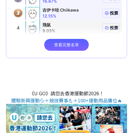
《U GO》請您去香港運動節2026！
體驗新興運動💦＋競技賽事💪＋100+運動用品攤位🔥