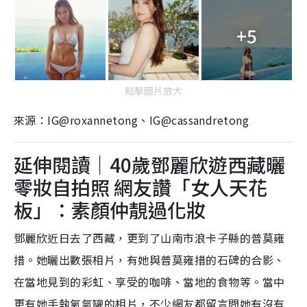
+5
點擊圖片放大
來源：IG@roxannetong、IG@cassandretong
延伸閱讀｜40歲鄧麗欣遊西藏曬
零妝自拍照 網友讚「女人天花
板」：素顏仲靚過化妝
鄧麗欣近日去了西藏，更到了山南市浪卡子縣的普莫雍
措。她曬出數張相片，有她與普莫雍措的石碑的合影、
在當地見到的彩虹、享受的咖啡、當地的食物等。當中
更有她手執氧氣罐的相片，不少網友都留言問她有沒有