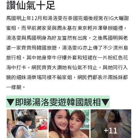
讚仙氣十足
馬國明上年12月和湯洛雯在泰國完婚後經常在IG大曬甜
蜜相，而早前蔣家旻與周永基在東京輕井澤舉辦婚禮，
湯洛雯與馬國明身為好友當然有出席，之後馬國明與老
婆一家齊齊飛韓國旅遊，湯洛雯IG亦上傳了不少濟州島
旅行相，其中她身穿牛仔褸外套和短裙在一片粉紅色花
海中打卡，網民齊齊大讚她有仙氣不特止，與她同行入
鏡的細妹
湯樂瑤同樣不輸家姐，網民們都表示兩姊妹都
一樣靚。
▼即睇湯洛雯遊韓國靚相▼
+11