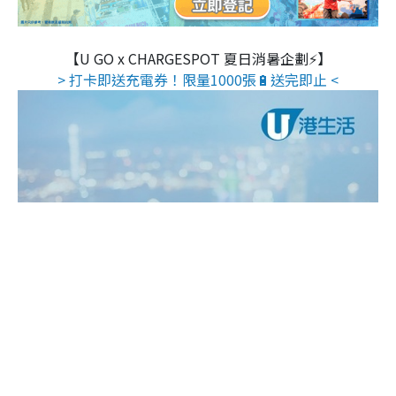
【U GO x CHARGESPOT 夏日消暑企劃⚡】
> 打卡即送充電券！限量1000張🔋送完即止 <