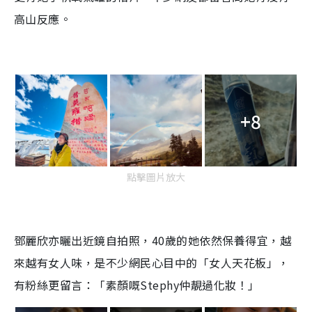
高山反應。
+8
點擊圖片放大
鄧麗欣亦曬出近鏡自拍照，40歲的她依然保養得宜，越
來越有女人味，是不少網民心目中的「女人天花板」，
有粉絲更留言：「素顏嘅Stephy仲靚過化妝！」