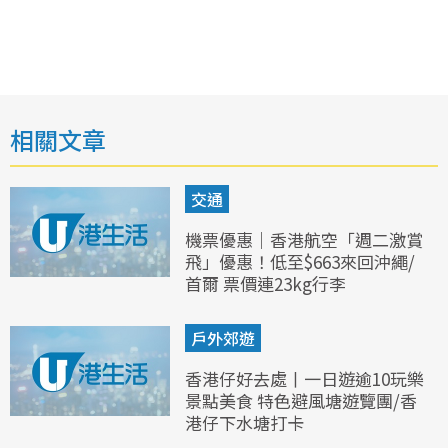
相關文章
交通
機票優惠｜香港航空「週二激賞
飛」優惠！低至$663來回沖繩/
首爾 票價連23kg行李
戶外郊遊
香港仔好去處丨一日遊逾10玩樂
景點美食 特色避風塘遊覽團/香
港仔下水塘打卡