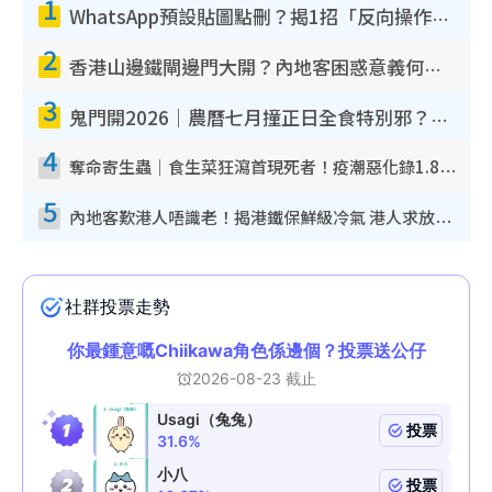
1
WhatsApp預設貼圖點刪？揭1招「反向操作」還原簡潔介面 附3步實測教學
2
香港山邊鐵閘邊門大開？內地客困惑意義何在！網民神回覆：呢種叫法理性防禦
3
鬼門開2026｜農曆七月撞正日全食特別邪？專家警告切忌做一事！揭4大禁忌+2招保平安
4
奪命寄生蟲｜食生菜狂瀉首現死者！疫潮惡化錄1.8萬宗病例 揭洗菜3大謬誤
5
內地客歎港人唔識老！揭港鐵保鮮級冷氣 港人求放過：咪投訴