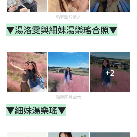
點擊圖片放大
▼湯洛雯與
細妹湯樂瑤合照
▼
+2
點擊圖片放大
▼
細妹湯樂瑤
▼