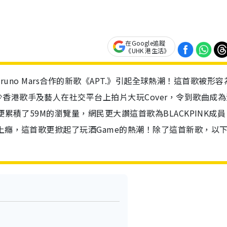
在Google追蹤
《UHK 港生活》
星Bruno Mars合作的新歌《APT.》引起全球熱潮！這首歌被形
香港歌手及藝人在社交平台上拍片大玩Cover，令到歌曲成為
便累積了59M的瀏覽量，網民更大讚這首歌為BLACKPINK成員
人上癮，這首歌更掀起了玩酒Game的熱潮！除了這首新歌，以