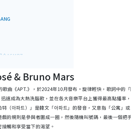
BANG
組合ASMRZ
sé & Bruno Mars
rs合作的歌曲《APT.》，於2024年10月發布。旋律輕快，歌詞中的
，迅速成為大熱洗腦歌，並在各大音樂平台上獲得最高點播率
 Don Donki主題曲
帕特（아파트）」是韓文「아파트」的發音，又意指「公寓」或
遊戲的規則是參與者圍成一圈，然後隨機叫號碼，最後一個把
密接觸和享受當下的渴望。