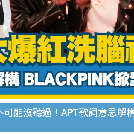
可能沒聽過！APT歌詞意思解構/Ga