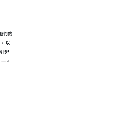
於他們的
素，以
易引起
之一。