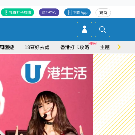
社群打卡攻略
商戶中心
下載 App
繁
简
周圍遊
18區好去處
香港打卡攻略
主題特集