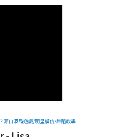
在紅甚麼？源自酒局遊戲/明星模仿/舞蹈教學
- Lisa