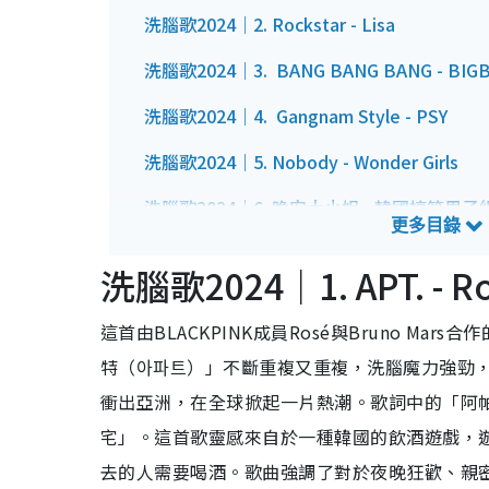
洗腦歌2024｜2. Rockstar - Lisa
洗腦歌2024｜3. BANG BANG BANG - BIG
洗腦歌2024｜4. Gangnam Style - PSY
洗腦歌2024｜5. Nobody - Wonder Girls
洗腦歌2024｜6. 晚安大小姐 - 韓國搞笑男子
洗腦歌2024｜7. 科目三 - 抖音TikTok神曲
洗腦歌2024｜1. APT. - Ro
洗腦歌2024｜8. 小蘋果 - 筷子兄弟
這首由BLACKPINK成員Rosé與Bruno Ma
洗腦歌2024｜9. YUU - 林子祥
特（아파트）」不斷重複又重複，洗腦魔力強勁
洗腦歌2024｜10. Miracle Shopping - Don
衝出亞洲，在全球掀起一片熱潮。歌詞中的「阿
宅」。這首歌靈感來自於一種韓國的飲酒遊戲，
去的人需要喝酒。歌曲強調了對於夜晚狂歡、親