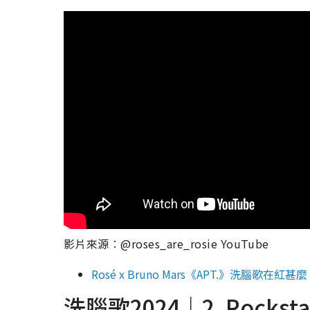
影片來源︰@roses_are_rosie YouTube
Rosé x Bruno Mars《APT.》洗腦歌
洗腦歌2024｜2. Rockstar 