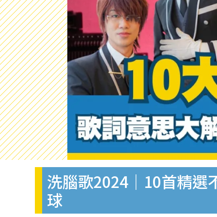
洗腦歌2024｜10首精選不
球