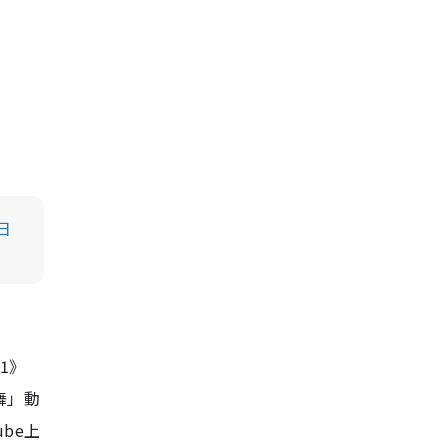
日
 1》
舞」動
be上