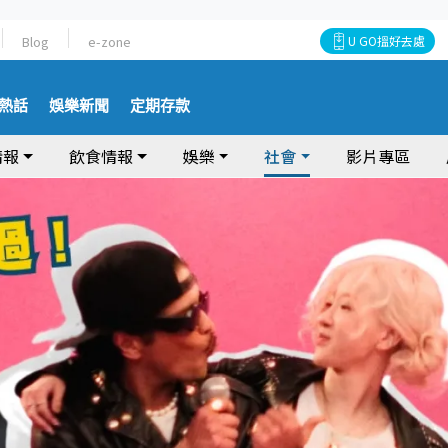
Blog
e-zone
U GO搵好去處
熱話
娛樂新聞
定期存款
情報
飲食情報
娛樂
社會
影片專區