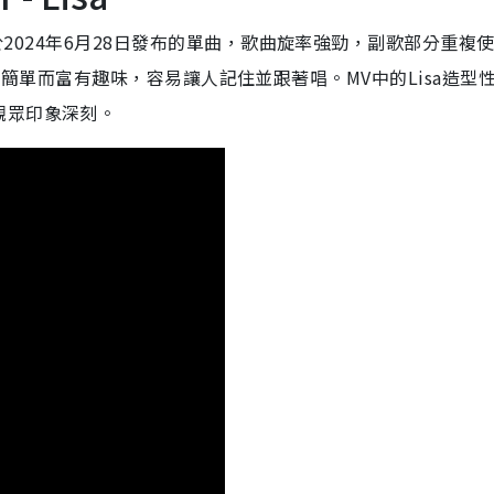
Lisa於2024年6月28日發布的單曲，歌曲旋率強勁，副歌部分重複
se?」這句話，簡單而富有趣味，容易讓人記住並跟著唱。MV中的Lisa造型
觀眾印象深刻。