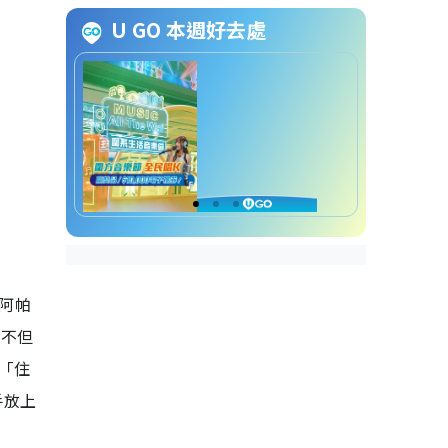
Wonder Girls
U GO 本週好去處
洗腦歌2024｜6. 晚安大小姐 - 韓
國搞笑男子組合ASMRZ
洗腦歌2024｜7. 科目三 - 抖音
TikTok神曲
洗腦歌2024｜8. 小蘋果 - 筷子兄
弟
洗腦歌2024｜9. YUU - 林子祥
「阿帕
洗腦歌2024｜10. Miracle
Shopping - Don Don Donki主題
，不但
曲
「住
手放上