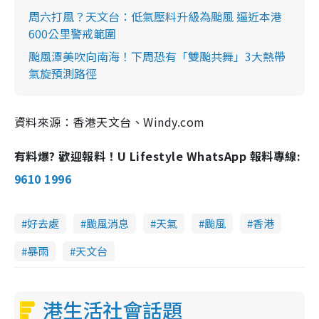
周六打風？天文台：低氣壓料升級為颱風 逼近本港
600公里警戒範圍
颱風潭美吹向南海！下周恐有「雙颱共舞」3大熱帶
氣旋預測路徑
資料來源：香港天文台、Windy.com
有料爆? 歡迎報料！U Lifestyle WhatsApp 報料專線:
9610 1996
好去處
颱風消息
天氣
颱風
香港
暴雨
天文台
港生活社會話題