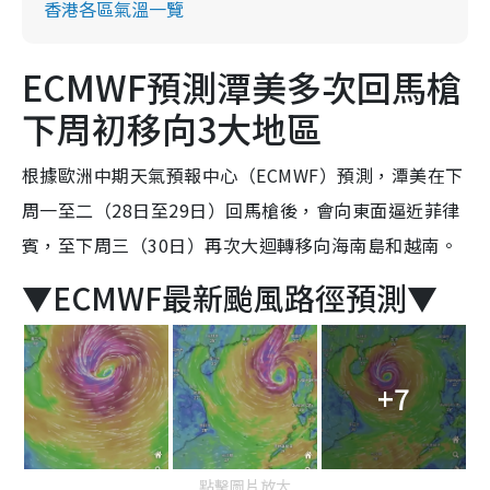
香港各區氣溫一覽
ECMWF預測潭美多次回馬槍
下周初移向3大地區
根據歐洲中期天氣預報中心（ECMWF）預測，潭美在下
周一至
二（28日至29日）回馬槍後，會
向東面逼近菲律
賓，至下周三（30日）再次大迴轉移向海南島和越南。
▼ECMWF最新颱風路徑預測▼
+7
點擊圖片放大