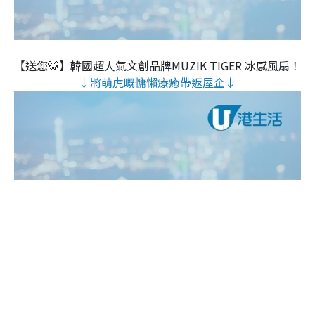
【送您🐯】韓國超人氣文創品牌MUZIK TIGER 冰感風扇！
↓將萌虎嘅慵懶療癒帶返屋企↓