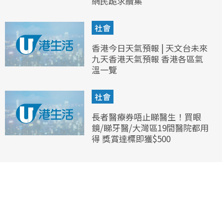
網民跪求續集
社會
香港今日天氣預報 | 天文台未來
九天香港天氣預報 香港各區氣
溫一覽
社會
長者醫療券唔止睇醫生！買眼
鏡/睇牙醫/大灣區19間醫院都用
得 獎賞達標即獲$500