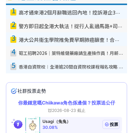
1
高才通來港2個月辭職逃回內地！控訴港企3宗罪 歎微管理極窒息
2
警方即日起全港大執法！捉行人亂過馬路+司機不專注駕駛！亂過馬路罰$2000
3
港大公共衞生學院推免費早期肺癌篩查！合資格人士將獲全額資助定期血液化驗／電腦斷層掃描／風險評估
4
筍工招聘2026｜萊特維健藥廠請生產操作員！月薪高達$1.7萬 冷氣廠房/五天工作/保證雙糧
5
香港自資院校︱全港逾20間自資院校課程報名攻略 留位費可退/申請日期/報名連結