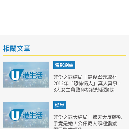
相關文章
電影劇集
非份之罪結局｜最後單元取材
2012年「恐怖情人」真人真事！
3大女主角致命桃花劫超驚悚
娛樂
非份之罪大結局｜驚天大反轉兇
手竟是她！公仔藏人頭極震撼