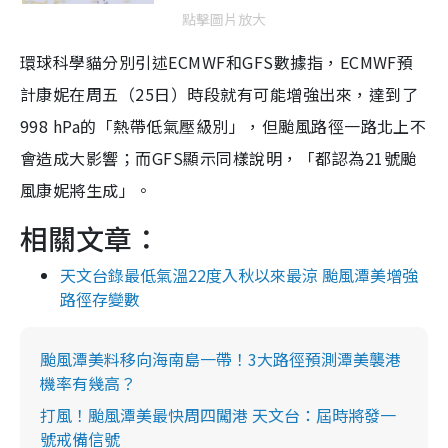
點擊圖片放大
環球科學貓分別引述ECMWF和GFS數據指，ECMWF預
計康妮在周五（25日）時段就有可能增強出來，達到了
998 hPa的「熱帶低氣壓級別」，但颱風路徑一路北上不
會造成大影響；而GFS顯示同樣說明，「都認為21號颱
風康妮將生成」。
相關文章：
天文台錄最低氣溫22度入秋以來最涼 颱風潭美增強
路徑存變數
颱風潭美料移向海南島一帶！3大路徑預測潭美襲港
機率有幾高？
打風！颱風潭美最快周四闖港 天文台：屆時將發一
號戒備信號