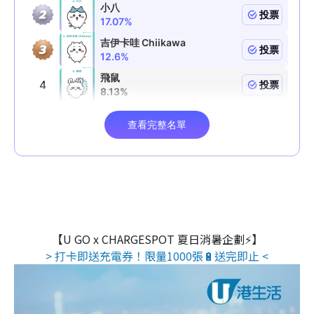
【U GO x CHARGESPOT 夏日消暑企劃⚡】
> 打卡即送充電券！限量1000張🔋送完即止 <