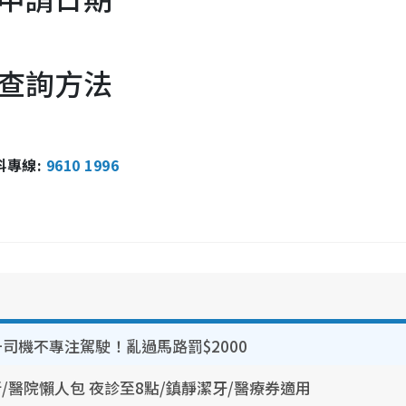
查詢方法
報料專線:
9610 1996
司機不專注駕駛！亂過馬路罰$2000
所/醫院懶人包 夜診至8點/鎮靜潔牙/醫療券適用