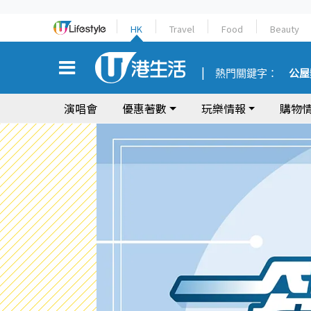
HK
Travel
Food
Beauty
熱門關鍵字：
公屋
演唱會
優惠著數
玩樂情報
購物