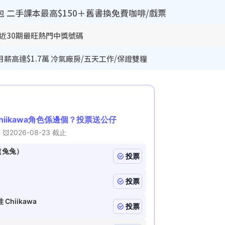
包 二手課本最高$150＋舊書換免費咖啡/戲票
 近30期最旺熱門中獎號碼
薪高達$1.7萬 冷氣廠房/五天工作/保證雙糧