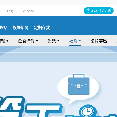
Blog
e-zone
U GO搵好去處
熱話
娛樂新聞
定期存款
情報
飲食情報
娛樂
社會
影片專區