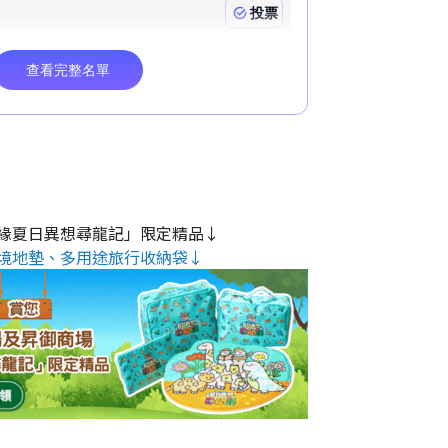
緣夏日異想尋龍記」限定精品↓
境地墊、多用途旅行收納袋↓