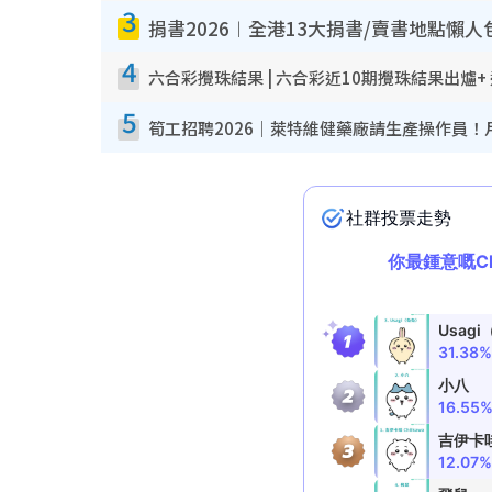
3
捐書2026︱全港13大捐書/賣書地點懶人
4
六合彩攪珠結果 | 六合彩近10期攪珠結果出爐+
5
筍工招聘2026｜萊特維健藥廠請生產操作員！月