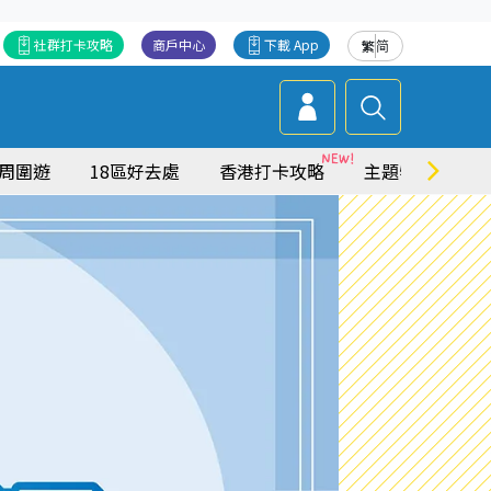
社群打卡攻略
商戶中心
下載 App
繁
简
周圍遊
18區好去處
香港打卡攻略
主題特集