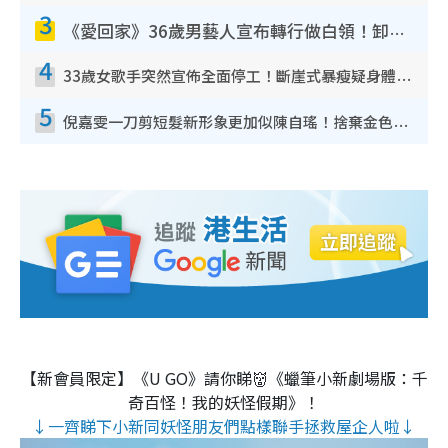
3
《愛回家》36歲男藝人宣布轉行做白領！卸下藝人身份回歸素人平淡生活
4
33歲女歌手突然宣佈全面停工！斷崖式暴瘦疑身體亮紅燈！聲明曝︰將暫時淡出
5
倪嘉雯一刀剪短髮新形象更加似陳自瑤！捨棄金色長髮造型氣質大變超驚喜
【新會員限定】《U GO》請你睇👹《蠟筆小新劇場版：千
奇百怪！我的妖怪假期》！
↓一齊睇下小新同妖怪朋友們點樣聯手拯救屋企人啦↓