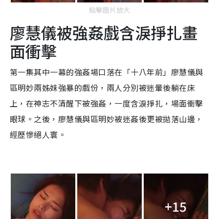
點擊圖片放大
廖慧儀被強姦戲含淚掙扎畫
面衝擊
第一集其中一幕的強姦場口落在「十八年前」廖慧儀與
區明妙兩姊妹強暴的戲份，兩人分別被迷暈後躺在床
上，在神志不清醒下被強姦，一度含淚掙扎，場面衝擊
眼球。之後，廖慧儀與區明妙被迷姦後更被拋落山邊，
經歷慘絕人寰。
+15