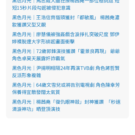
黑色月光｜馬志威大膽狂撩楊茜堯一部位極挑逗 短
短15秒片段勾起被侵犯意識
黑色月光｜王浩信齊蔭頭獲封「都敏風」 楊茜堯濃
妝獲讚又型又靚
黑色月光｜廖慧儀被強姦戲含淚掙扎突破尺度 鄧伊
婷裸脫遭大字形綁起畫面衝擊
黑色月光｜72歲郭鋒演技獲讚「霍景良再現」 爺爺
角色卓昊天展露奸詐霸氣
黑色月光｜尹揚明相隔24年再演TVB劇 角色蔣哲賢
反派形象複雜
黑色月光｜64歲文雪兒或將告別電視劇 角色陳幸芳
保養得宜散發闊太氣質
黑色月光｜楊茜堯「復仇眼神殺」封神獲讚 「秒速
滴淚神功」晒登頂演技