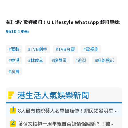
有料爆? 歡迎報料！U Lifestyle WhatsApp 報料專線:
9610 1996
著數
TVB劇集
TVB台慶
電視劇
香港
林俊其
廖慧儀
監製
網絡熱話
演員
港生活人氣娛樂新聞
1
8大最冇禮貌藝人名單被瘋傳！網民揭發明星真面目 一致數臭呢位係無品天花板？
2
葉蒨文拍拖一周年親自否認情侶關係？！被質疑感情造假竟稱GM「普通同事」