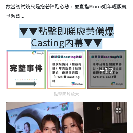
故當初試鏡只是抱著陪跑心態，並直指Moon姐年輕版競
爭激烈...
▼▼點擊即睇廖慧儀爆
Casting內幕▼▼
+12
點擊圖片放大