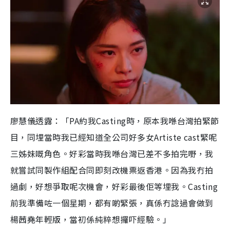
廖慧儀透露：「PA約我Casting時，原本我喺台灣拍緊節
目，同埋當時我已經知道全公司好多女Artiste cast緊呢
三姊妹嘅角色。好彩當時我喺台灣已差不多拍完嘢，我
就嘗試同製作組配合同即刻改機票返香港。因為我冇拍
過劇，好想爭取呢次機會，好彩最後佢等埋我。Casting
前我準備咗一個星期，都有啲緊張，真係冇諗過會做到
楊茜堯年輕版，當初係純粹想攞吓經驗。」