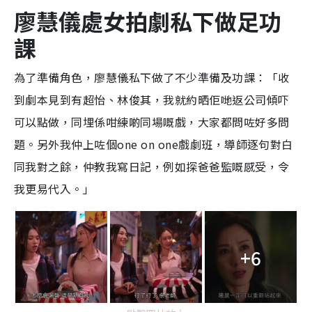
廖慧儀處女拍劇私下做足功
課
為了準備角色，廖慧儀私下做了不少準備及功課：「收
到劇本見到有超怡、林俊其，我就約晒佢哋返公司傾吓
可以點做，同埋係咁練啲同場嘅戲，大家都問咗好多問
題。另外我仲上咗個one on one戲劇班，導師逐句對白
同我對之餘，仲教我寫日記，例如探爸爸監嘅感受，令
我更易代入。」
+6