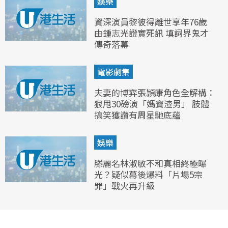
娛樂
資深演員黎彼得離世享年76歲
由鍾志光證實死訊 填詞界鬼才
傳奇落幕
電影劇集
夫妻的博弈張頴康角色全解構：
狠甩30磅演「媽寶渣男」 肢體
搞笑獲讚有周星馳底蘊
娛樂
滕麗名林淑敏不和真相終極曝
光？疑似幕後爆料「片場5宗
罪」戰火再升級