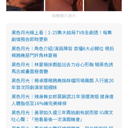
點擊圖片放大
黑色月光線上看｜1-25集大結局TVB全劇透！每集
劇情預告即時更新
黑色月光｜角色介紹/演員陣容 首播6大必睇位 視后
楊茜堯惡鬥奸角林夏薇
黑色月光｜林夏薇床戲豁出去力谷心形胸 騎乘色誘
馬志威畫面極香艷
黑色月光｜楊卓娜楊茜堯姊妹檔同場飆戲 入行逾20
年首次同劇演家姐細妹
黑色月光｜辣身舞女郎莫韻諰21年落選港姐 健身達
人體脂低至16%擁完美線條
黑色月光｜黃翠如久違三年再拍劇有感而發 IG撰文
吐心聲：「抱着最後一次演戲機會」