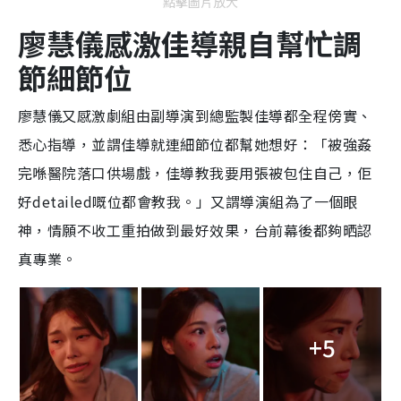
點擊圖片放大
廖慧儀感激佳導親自幫忙調
節細節位
廖慧儀又感激劇組由副導演到總監製佳導都全程傍實、
悉心指導，並謂佳導就連細節位都幫她想好：「被強姦
完喺醫院落口供場戲，佳導教我要用張被包住自己，佢
好detailed嘅位都會教我。」又謂導演組為了一個眼
神，情願不收工重拍做到最好效果，台前幕後都夠晒認
真專業。
+5