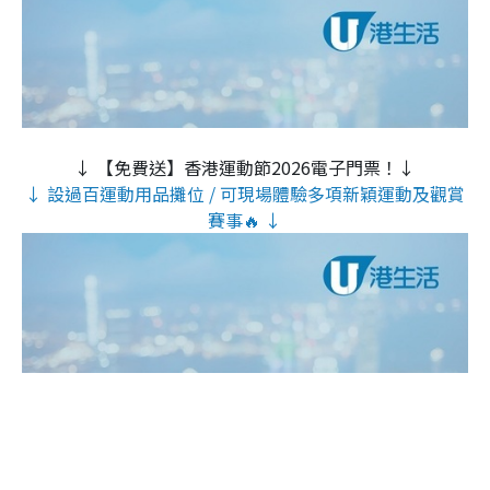
↓ 【免費送】香港運動節2026電子門票！↓
↓ 設過百運動用品攤位 / 可現場體驗多項新穎運動及觀賞
賽事🔥 ↓