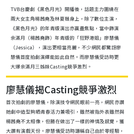
TVB台慶劇《黑色月光》開播後，話題主力圍繞在
兩大女主角楊茜堯及林夏薇身上，除了數位主演，
《黑色月光》的年青版演出亦贏盡焦點，當中飾演
余滿月（楊茜堯飾）年青版的「狂野港姐」廖慧儀
（Jessica），演出更相當亮麗，不少網民都驚訝廖
慧儀首度拍劇演繹能如此自然。而廖慧儀受訪時更
大爆余滿月三姊妹Casting競爭激烈。
廖慧儀揭Casting競爭激烈
首次拍劇的廖慧儀，除演技令網民眼前一亮，網民亦讚
她劇中造型夠晒青春活力兼吸引，雖然被指外表雖然與
楊茜堯不太相像，但勝在做出了一樣的神情及感覺，獲
大讚有演戲天份。廖慧儀受訪時謙稱自己由於零經驗，