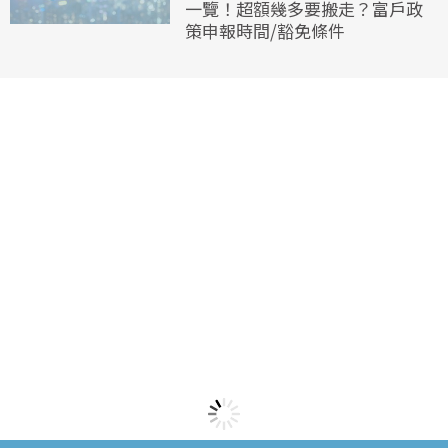
一覽！超額幾多要搬走？富戶政
策申報時間/豁免條件