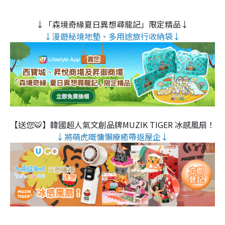
↓「森境奇緣夏日異想尋龍記」限定精品↓
↓漫遊秘境地墊、多用途旅行收納袋↓
【送您🐯】韓國超人氣文創品牌MUZIK TIGER 冰感風扇！
↓將萌虎嘅慵懶療癒帶返屋企↓