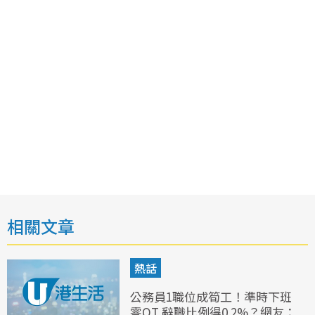
相關文章
熱話
公務員1職位成筍工！準時下班
零OT 辭職比例得0.2%？網友：