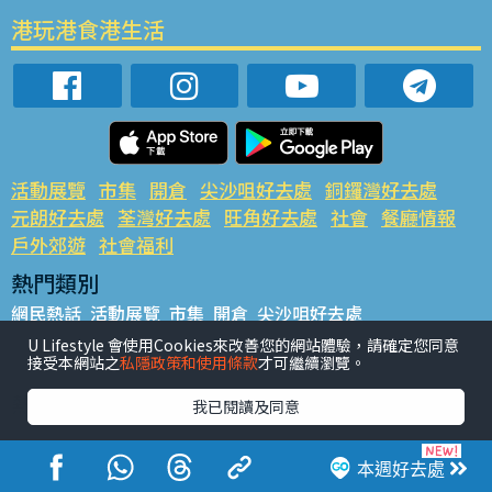
港玩港食港生活
活動展覽
市集
開倉
尖沙咀好去處
銅鑼灣好去處
元朗好去處
荃灣好去處
旺角好去處
社會
餐廳情報
戶外郊遊
社會福利
熱門類別
網民熱話
活動展覽
市集
開倉
尖沙咀好去處
銅鑼灣好去處
元朗好去處
荃灣好去處
旺角好去處
社會
U Lifestyle 會使用Cookies來改善您的網站體驗，請確定您同意
接受本網站之
私隱政策和使用條款
才可繼續瀏覽。
餐廳情報
戶外郊遊
熱門標籤
我已閱讀及同意
#UGO搵好去處
#人氣活動推介
#美食社群熱話
#親子玩樂好去處
#ULifestyle應用程式
#限時搶
本週好去處
#UJetso禮物放送
#ULifestyle商戶中心
#著數
#網絡熱話