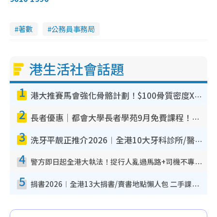
著數
公務員事務局
港生活社會話題
1
港大推賽馬會強化骨骼計劃！$100骨質密度X光檢查 完成免費運動訓練送超市禮券！附參加資格
2
長者優惠｜都會大學長者學苑9月免費課程！多媒體/微電影創作/網絡安全 附報名方法教學
3
洗牙平靚正推介2026︱全港10大牙科診所/醫院懶人包 夜診至8點/鎮靜潔牙/醫療券適用
4
警方即日起全港大執法！捉行人亂過馬路+司機不專注駕駛！亂過馬路罰$2000
5
捐書2026︱全港13大捐書/賣書地點懶人包 二手課本最高$150＋舊書換免費咖啡/戲票