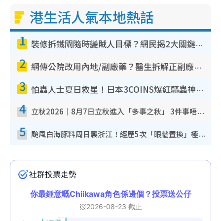
港生活人氣本地熱話
1
裝修拆鐵閘隨時變賊人目標？網民揭2大關鍵用途：裝新式等於白裝？附新舊鐵閘分別
2
網傳公院改用內地/副廠藥？醫生拆解正副廠分別 揭4類人換藥隨時出事
3
怕蟲人士夏日救星！日本3COINS爆紅驅蟲神器$45起 1招「全程免觸碰」輕鬆搞定小強
4
立秋2026｜8月7日立秋進入「多事之秋」 3件事唔做得！專家教6招開運 清枱頭／銀包納氣接好運
5
颱風白海豚料周日襲浙江！經歷5次「眼牆置換」極罕見 成登陸內地最長途颱風