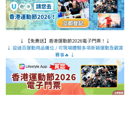
↓ 【免費送】香港運動節2026電子門票！↓
↓ 設過百運動用品攤位 / 可現場體驗多項新穎運動及觀賞
賽事🔥 ↓