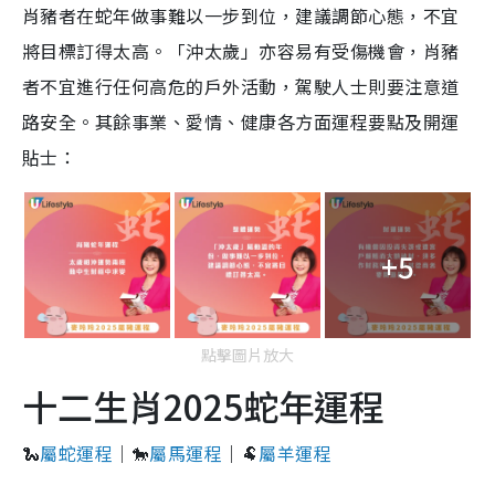
肖豬者在蛇年做事難以一步到位，建議調節心態，不宜
將目標訂得太高。「沖太歲」亦容易有受傷機會，肖豬
者不宜進行任何高危的戶外活動，駕駛人士則要注意道
路安全。其餘事業、愛情、健康各方面運程要點及開運
貼士：
+5
點擊圖片放大
十二生肖2025蛇年運程
🐍
屬蛇運程
｜🐎
屬馬運程
｜🐏
屬羊運程