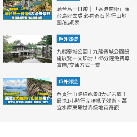
蒲台島一日遊｜「香港南極」蒲
台島好去處 必看奇石 附行山地
圖/船期表
戶外郊遊
九龍寨城公園︱九龍寨城公園設
施展覽一文睇清！45分鐘免費導
賞團/交通方式一覽
戶外郊遊
西貢行山路線靚景8大好去處！
最快1小時行完啱親子郊遊、萬
宜水庫東壩世界級地質奇觀