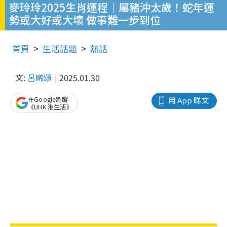
麥玲玲2025生肖運程｜屬豬沖太歲！蛇年運
勢或大好或大壞 做事難一步到位
首頁
生活話題
熱話
文:
呂晞頌
2025.01.30
在Google追蹤
用 App 睇文
《UHK 港生活》