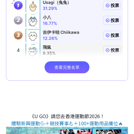
《U GO》請您去香港運動節2026！
體驗新興運動💦＋競技賽事💪＋100+運動用品攤位🔥