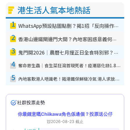
港生活人氣本地熱話
1
WhatsApp預設貼圖點刪？揭1招「反向操作」還原簡潔介面 附3步實測教學
2
香港山邊鐵閘邊門大開？內地客困惑意義何在！網民神回覆：呢種叫法理性防禦
3
鬼門開2026｜農曆七月撞正日全食特別邪？專家警告切忌做一事！揭4大禁忌+2招保平安
4
奪命寄生蟲｜食生菜狂瀉首現死者！疫潮惡化錄1.8萬宗病例 揭洗菜3大謬誤
5
內地客歎港人唔識老！揭港鐵保鮮級冷氣 港人求放過：咪投訴