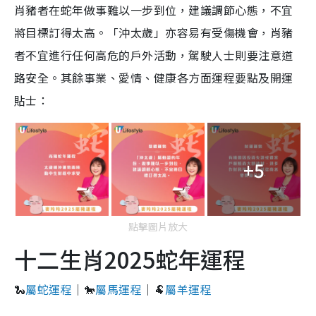
肖豬者在蛇年做事難以一步到位，建議調節心態，不宜
將目標訂得太高。「沖太歲」亦容易有受傷機會，肖豬
者不宜進行任何高危的戶外活動，駕駛人士則要注意道
路安全。其餘事業、愛情、健康各方面運程要點及開運
貼士：
+5
點擊圖片放大
十二生肖2025蛇年運程
🐍
屬蛇運程
｜🐎
屬馬運程
｜🐏
屬羊運程