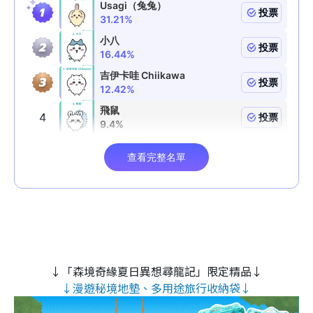
↓「森境奇緣夏日異想尋龍記」限定精品↓
↓漫遊秘境地墊、多用途旅行收納袋↓