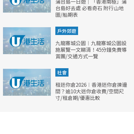
蒲台島一日遊｜「香港南極」蒲
台島好去處 必看奇石 附行山地
圖/船期表
戶外郊遊
九龍寨城公園︱九龍寨城公園設
施展覽一文睇清！45分鐘免費導
賞團/交通方式一覽
社會
租迷你倉2026︱香港迷你倉揀邊
間？逾10大迷你倉收費/空間尺
寸/租倉期/優惠比較