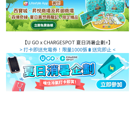
【U GO x CHARGESPOT 夏日消暑企劃⚡】
> 打卡即送充電券！限量1000張🔋送完即止 <