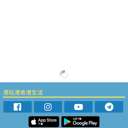
港玩港食港生活