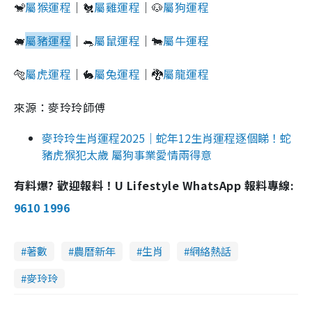
🐒
屬猴運程
｜🐔
屬雞運程
｜🐶
屬狗運程
🐖
屬豬運程
｜🐀
屬鼠運程
｜🐄
屬牛運程
🐅
屬虎運程
｜🐇
屬兔運程
｜🐉
屬龍運程
來源：麥玲玲師傅
麥玲玲生肖運程2025｜蛇年12生肖運程逐個睇！蛇
豬虎猴犯太歲 屬狗事業愛情兩得意
有料爆? 歡迎報料！U Lifestyle WhatsApp 報料專線:
9610 1996
著數
農曆新年
生肖
網絡熱話
麥玲玲