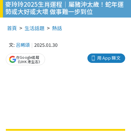
麥玲玲2025生肖運程｜屬豬沖太歲！蛇年運
勢或大好或大壞 做事難一步到位
首頁
生活話題
熱話
文:
呂晞頌
2025.01.30
在Google追蹤
用 App 睇文
《UHK 港生活》