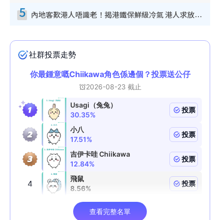
5
內地客歎港人唔識老！揭港鐵保鮮級冷氣 港人求放過：咪投訴