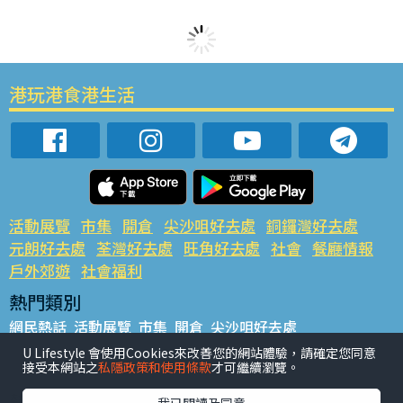
港玩港食港生活
活動展覽
市集
開倉
尖沙咀好去處
銅鑼灣好去處
元朗好去處
荃灣好去處
旺角好去處
社會
餐廳情報
戶外郊遊
社會福利
熱門類別
網民熱話
活動展覽
市集
開倉
尖沙咀好去處
銅鑼灣好去處
元朗好去處
荃灣好去處
旺角好去處
社會
U Lifestyle 會使用Cookies來改善您的網站體驗，請確定您同意
接受本網站之
私隱政策和使用條款
才可繼續瀏覽。
餐廳情報
戶外郊遊
熱門標籤