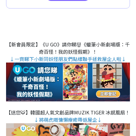
【新會員限定】《U GO》請你睇👹《蠟筆小新劇場版：千
奇百怪！我的妖怪假期》！
↓一齊睇下小新同妖怪朋友們點樣聯手拯救屋企人啦↓
【送您🐯】韓國超人氣文創品牌MUZIK TIGER 冰感風扇！
↓將萌虎嘅慵懶療癒帶返屋企↓