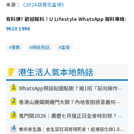
來源：
《2024胡潤百富榜》
有料爆? 歡迎報料！U Lifestyle WhatsApp 報料專線:
9610 1996
著數
網絡熱話
富豪
港生活人氣本地熱話
1
WhatsApp預設貼圖點刪？揭1招「反向操作」還原簡潔介面 附3步實測教學
2
香港山邊鐵閘邊門大開？內地客困惑意義何在！網民神回覆：呢種叫法理性防禦
3
鬼門開2026｜農曆七月撞正日全食特別邪？專家警告切忌做一事！揭4大禁忌+2招保平安
4
奪命寄生蟲｜食生菜狂瀉首現死者！疫潮惡化錄1.8萬宗病例 揭洗菜3大謬誤