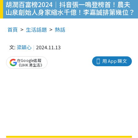
胡潤百富榜2024｜抖音張一鳴登榜首！農夫
山泉創始人身家縮水千億！李嘉誠排第幾位？
首頁
生活話題
熱話
文:
梁穎心
2024.11.13
在Google追蹤
用 App 睇文
《UHK 港生活》