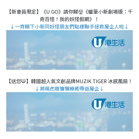
【新會員限定】《U GO》請你睇👹《蠟筆小新劇場版：千
奇百怪！我的妖怪假期》！
↓一齊睇下小新同妖怪朋友們點樣聯手拯救屋企人啦↓
【送您🐯】韓國超人氣文創品牌MUZIK TIGER 冰感風扇！
↓將萌虎嘅慵懶療癒帶返屋企↓