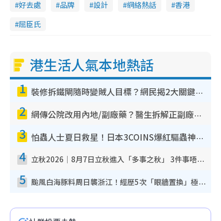
好去處
品牌
設計
網絡熱話
香港
屈臣氏
港生活人氣本地熱話
1
裝修拆鐵閘隨時變賊人目標？網民揭2大關鍵用途：裝新式等於白裝？附新舊鐵閘分別
2
網傳公院改用內地/副廠藥？醫生拆解正副廠分別 揭4類人換藥隨時出事
3
怕蟲人士夏日救星！日本3COINS爆紅驅蟲神器$45起 1招「全程免觸碰」輕鬆搞定小強
4
立秋2026｜8月7日立秋進入「多事之秋」 3件事唔做得！專家教6招開運 清枱頭／銀包納氣接好運
5
颱風白海豚料周日襲浙江！經歷5次「眼牆置換」極罕見 成登陸內地最長途颱風