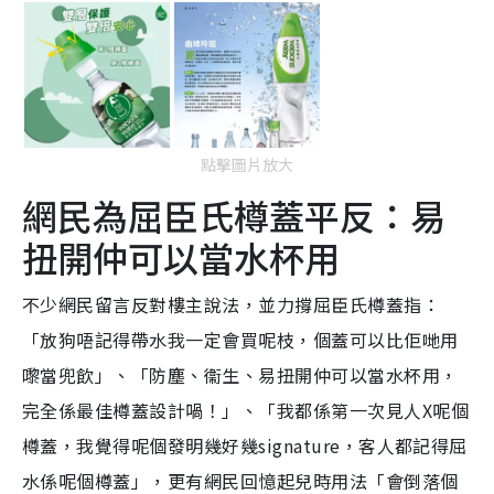
點擊圖片放大
網民為屈臣氏樽蓋平反：易
扭開仲可以當水杯用
不少網民留言反對樓主說法，並力撐屈臣氏樽蓋指：
「放狗唔記得帶水我一定會買呢枝，個蓋可以比佢哋用
嚟當兜飲」、「防塵、衞生、易扭開仲可以當水杯用，
完全係最佳樽蓋設計喎！」、「我都係第一次見人X呢個
樽蓋，我覺得呢個發明幾好幾signature，客人都記得屈
水係呢個樽蓋」，更有網民回憶起兒時用法「會倒落個