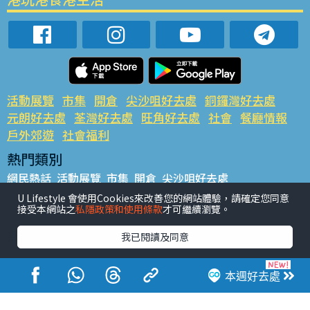
活動展覽
市集
開倉
尖沙咀好去處
銅鑼灣好去處
元朗好去處
荃灣好去處
旺角好去處
社會
餐廳情報
戶外郊遊
社會福利
熱門類別
網民熱話
活動展覽
市集
開倉
尖沙咀好去處
銅鑼灣好去處
元朗好去處
荃灣好去處
旺角好去處
社會
U Lifestyle 會使用Cookies來改善您的網站體驗，請確定您同意
接受本網站之
私隱政策和使用條款
才可繼續瀏覽。
餐廳情報
戶外郊遊
熱門標籤
我已閱讀及同意
#UGO搵好去處
#人氣活動推介
#美食社群熱話
#親子玩樂好去處
#ULifestyle應用程式
#限時搶
本週好去處
#UJetso禮物放送
#ULifestyle商戶中心
#著數
#網絡熱話