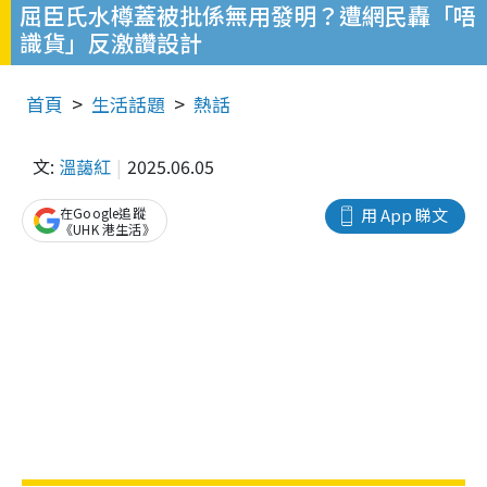
屈臣氏水樽蓋被批係無用發明？遭網民轟「唔
識貨」反激讚設計
首頁
生活話題
熱話
文:
溫藹紅
2025.06.05
在Google追蹤
用 App 睇文
《UHK 港生活》