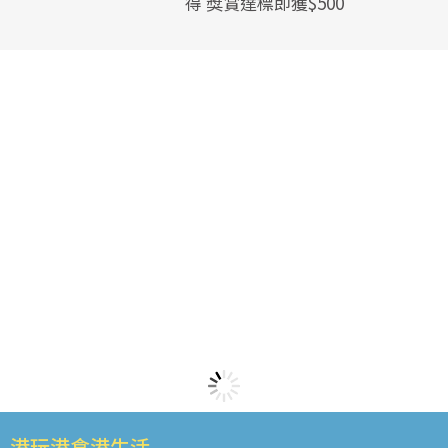
得 獎賞達標即獲$500
港玩港食港生活