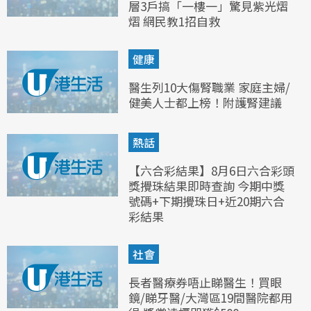
層3戶搞「一樓一」驚見紫光熠
熠 網民教1招自救
健康
醫生列10大傷腎職業 家庭主婦/
健美人士都上榜！附護腎建議
熱話
【六合彩結果】8月6日六合彩頭
獎攪珠結果即時查詢 今期中獎
號碼+下期攪珠日+近20期六合
彩結果
社會
長者醫療券唔止睇醫生！買眼
鏡/睇牙醫/大灣區19間醫院都用