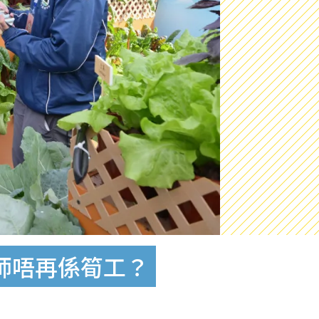
律師唔再係筍工？