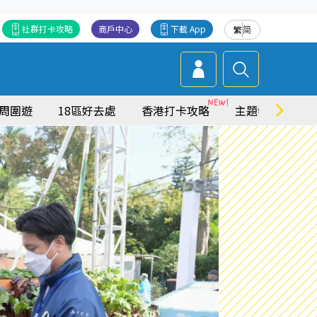
社群打卡攻略
商戶中心
下載 App
繁
简
周圍遊
18區好去處
香港打卡攻略
主題特集