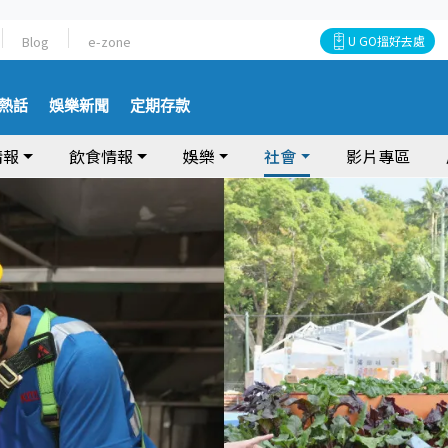
Blog
e-zone
U GO搵好去處
熱話
娛樂新聞
定期存款
情報
飲食情報
娛樂
社會
影片專區