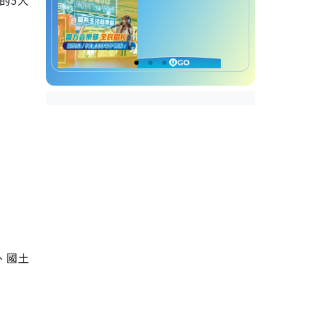
的5大
、國土