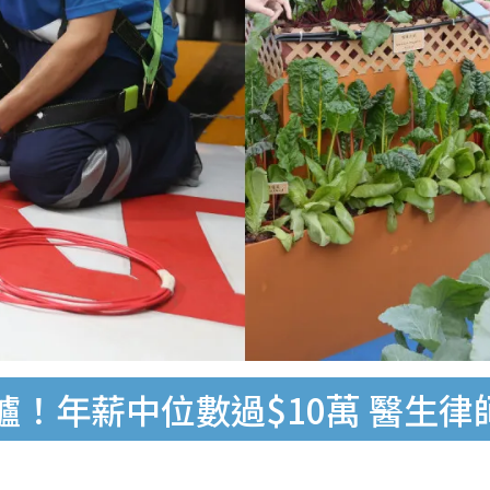
爐！年薪中位數過$10萬 醫生