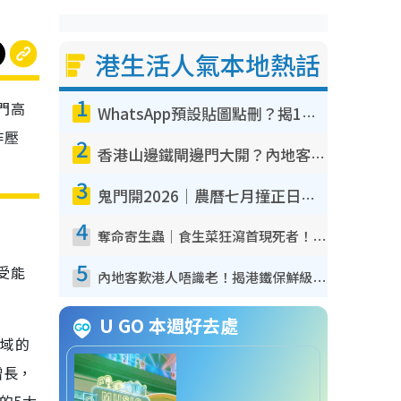
港生活人氣本地熱話
1
門高
WhatsApp預設貼圖點刪？揭1招「反向操作」還原簡潔介面 附3步實測教學
作壓
2
香港山邊鐵閘邊門大開？內地客困惑意義何在！網民神回覆：呢種叫法理性防禦
3
鬼門開2026｜農曆七月撞正日全食特別邪？專家警告切忌做一事！揭4大禁忌+2招保平安
4
奪命寄生蟲｜食生菜狂瀉首現死者！疫潮惡化錄1.8萬宗病例 揭洗菜3大謬誤
5
承受能
內地客歎港人唔識老！揭港鐵保鮮級冷氣 港人求放過：咪投訴
U GO 本週好去處
領域的
增長，