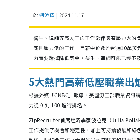
文:
劉澄儀
2024.11.17
醫生、律師等高人工的工作常伴隨著壓力大的
薪且壓力低的工作，年薪中位數均超過10萬美
力而要選擇降低薪金。醫生、律師可能已經不
5大熱門高薪低壓職業出
根據外媒「CNBC」報導，美國勞工部職業資訊網 (
力從 0 到 100 進行排名。
ZipRecruiter首席經濟學家波拉克（Juli
工作提供了機會和穩定性，加上可持續發展和綠