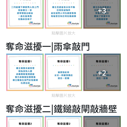
+3
點擊圖片放大
奪命滋擾一|雨傘敲門
+2
點擊圖片放大
奪命滋擾二|鐵鎚敲閘敲牆壁