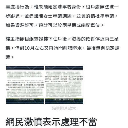
量滋擾行為。惟未能確定涉事者身份，租戶處無法進一
步跟進，並建議陳女士申請調遷，並會酌情批準申請，
如果資源許可，預計可以於兩星期或編配單位。
樓主指節目組查證樓下住戶後，滋擾的確暫停近兩三星
期，但到10月左右又再她門前噴髒水，最後無奈決定調
遣。
點擊圖片放大
網民激憤表示處理不當