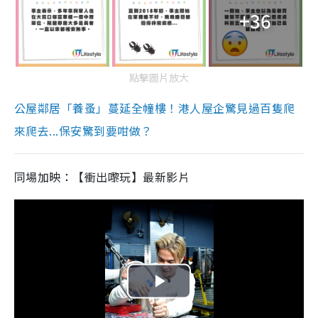
+36
點擊圖片放大
公屋鄰居「養蚤」蔓延全幢樓！港人屋企驚見過百隻爬
來爬去...保安驚到要咁做？
同場加映：【衝出嚟玩】最新影片
P