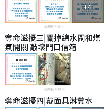
+4
點擊圖片放大
奪命滋擾三|關掉總水閥和煤
氣開關 敲壞門口信箱
點擊圖片放大
奪命滋擾四|戴面具淋糞水