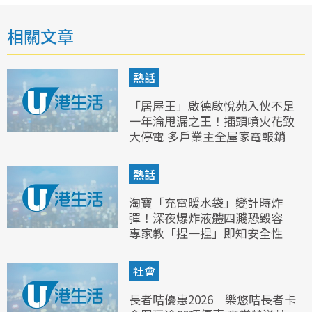
相關文章
熱話
「居屋王」啟德啟悅苑入伙不足
一年淪甩漏之王！插頭噴火花致
大停電 多戶業主全屋家電報銷
熱話
淘寶「充電暖水袋」變計時炸
彈！深夜爆炸液體四濺恐毀容
專家教「捏一捏」即知安全性
社會
長者咭優惠2026︱樂悠咭長者卡