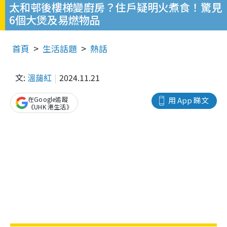
太和邨後樓梯變廚房？住戶疑明火煮食！驚見
6個大煲及易燃物品
首頁
生活話題
熱話
文:
溫藹紅
2024.11.21
在Google追蹤
用 App 睇文
《UHK 港生活》