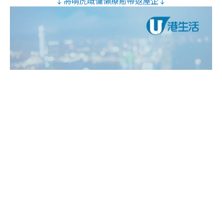
↓將萌虎嘅慵懶療癒帶返屋企↓