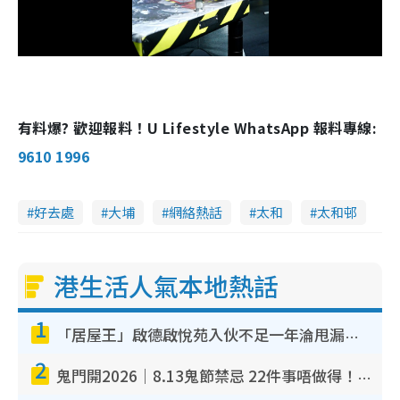
l
a
y
有料爆? 歡迎報料！U Lifestyle WhatsApp 報料專線:
V
9610 1996
i
d
好去處
大埔
網絡熱話
太和
太和邨
e
港生活人氣本地熱話
o
1
「居屋王」啟德啟悅苑入伙不足一年淪甩漏之王！插頭噴火花致大停電 多戶業主全屋家電報銷
2
鬼門開2026｜8.13鬼節禁忌 22件事唔做得！燒肉、刺身要少食？半夜勿吹口哨/打呢個電話