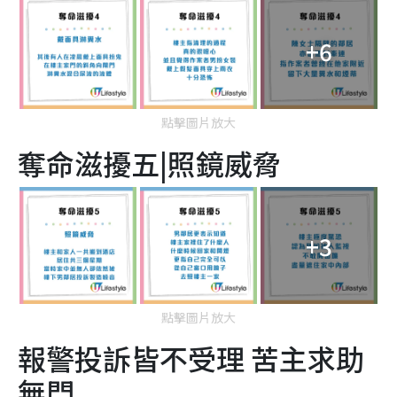
+6
點擊圖片放大
奪命滋擾五|照鏡威脅
+3
點擊圖片放大
報警投訴皆不受理 苦主求助
無門