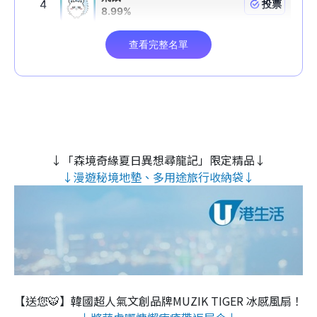
↓「森境奇緣夏日異想尋龍記」限定精品↓
↓漫遊秘境地墊、多用途旅行收納袋↓
【送您🐯】韓國超人氣文創品牌MUZIK TIGER 冰感風扇！