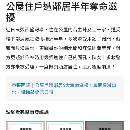
公屋住戶遭鄰居半年奪命滋
擾
近日東張西望報導，住在公屋的苦主陳女士一家，遭受
樓下鄰居瘋狂滋擾接近半年，多次遭受用錘子敲門，戴
著面具潑屎水，更關掉你的總水閥和煤氣開關等等，對
方更疑於作案時用幾招遮住自己的面孔，陳女士求救警
方亦未被受理，一度搬到酒店居住，感到極度崩潰！
東張西望｜公屋戶遭鄰居5大奪命滋擾！戴面具淋糞
水、鐵鎚敲牆惹公憤
點擊看完整事發經過