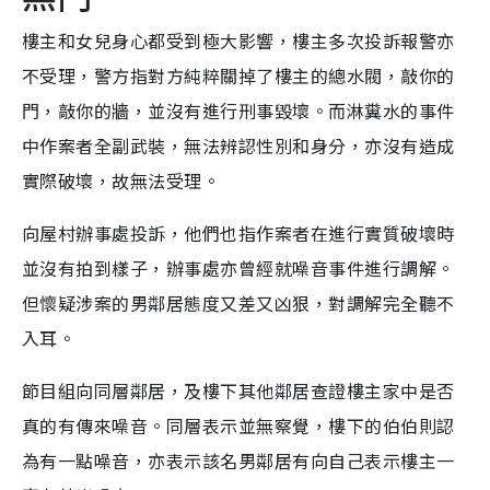
樓主和女兒身心都受到極大影響，樓主多次投訴報警亦
不受理，警方指對方純粹關掉了樓主的總水閥，敲你的
門，敲你的牆，並沒有進行刑事毀壞。而淋糞水的事件
中作案者全副武裝，無法辨認性別和身分，亦沒有造成
實際破壞，故無法受理。
向屋村辦事處投訴，他們也指作案者在進行實質破壞時
並沒有拍到樣子，辦事處亦曾經就噪音事件進行調解。
但懷疑涉案的男鄰居態度又差又凶狠，對調解完全聽不
入耳。
節目組向同層鄰居，及樓下其他鄰居查證樓主家中是否
真的有傳來噪音。同層表示並無察覺，樓下的伯伯則認
為有一點噪音，亦表示該名男鄰居有向自己表示樓主一