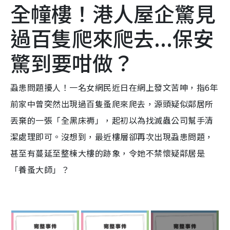
全幢樓！港人屋企驚見
過百隻爬來爬去...保安
驚到要咁做？
蝨患問題擾人！一名女網民近日在網上發文苦呻，指6年
前家中曾突然出現過百隻蚤爬來爬去，源頭疑似鄰居所
丟棄的一張「全黑床褥」，起初以為找滅蟲公司幫手清
潔處理即可。沒想到，最近樓層卻再次出現蝨患問題，
甚至有蔓延至整棟大樓的跡象，令她不禁懷疑鄰居是
「養蚤大師」？