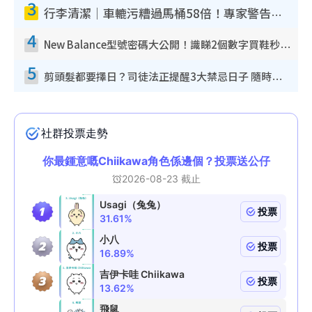
3
行李清潔｜車轆污糟過馬桶58倍！專家警告忌用酒精抹 教1招免污手除菌
4
New Balance型號密碼大公開！識睇2個數字買鞋秒知功能免中伏 附5大熱門鞋款
5
剪頭髮都要擇日？司徒法正提醒3大禁忌日子 隨時剪走財運！呢日剪髮恐「剪壽命」？