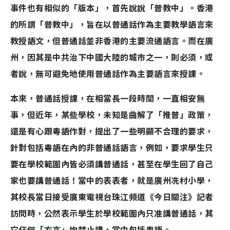
事件也有相似的「版本」，首先說說「普教中」。香港
的所謂「普教中」，旨在以普通話作為主要教學語言來
教授語文，但普通話並非香港的主要流通語言。而在廣
州，因其是中共治下中國大陸的城市之一，則必須，或
者說，無可避免地使用普通話作為主要語言來授課。
本來，普通話授課，在相當長一段時間，一直相安無
事，但近年，某些學校，未知是曲解了「推普」政策，
還是有心跟粵語作對，提出了一些明顯不合理的要求，
針對包括粵語在內的非普通話語言，例如，要求學生只
要在學校範圍內皆必須講普通話，甚至在學生回了自己
家也要講普通話！當中的表表者，就是廣州冼村小學，
其校長當日接受廣東電視台珠江頻道《今日關注》記者
訪問時，公然表示學生於學校範圍內只准講普通話，其
它任何「方言」均禁止講，當中包括粵語。