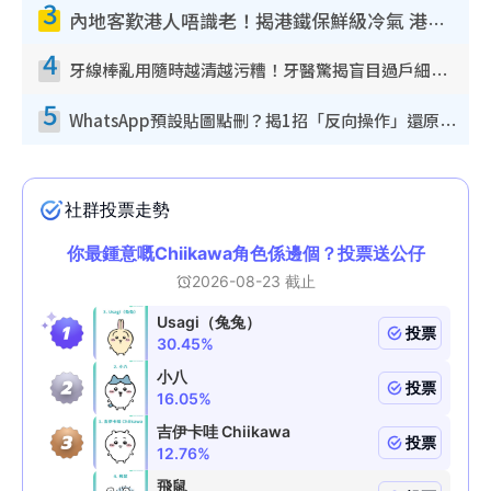
3
內地客歎港人唔識老！揭港鐵保鮮級冷氣 港人求放過：咪投訴
4
牙線棒亂用隨時越清越污糟！牙醫驚揭盲目過戶細菌恐致蛀牙：呢種先係日常真保養
5
WhatsApp預設貼圖點刪？揭1招「反向操作」還原簡潔介面 附3步實測教學