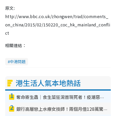
原文:
http://www.bbc.co.uk/zhongwen/trad/comments_
on_china/2015/02/150220_coc_hk_mainland_confli
ct
相關連結：
中港問題
港生活人氣本地熱話
1
奪命寄生蟲｜食生菜狂瀉首現死者！疫潮惡化錄1.8萬宗病例 揭洗菜3大謬誤
2
銀行高層戀上水療女技師！兩個月借128萬驚覺「沉船」沉落火海 揭背後疑似邪教操控賣淫