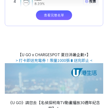
【U GO x CHARGESPOT 夏日消暑企劃⚡】
> 打卡即送充電券！限量1000張🔋送完即止 <
《U GO》請您去【名偵探柯南TV動畫播放30週年紀念