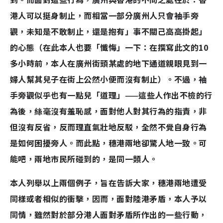
港人可以挺身制止，而相當一部分廣州人只會袖手旁
觀，未知是不敢制止，還是抱有」事不關己高高掛起」
的心態（在此本人也要「懺悔」一下：在撰寫此文的10
多小時前，本人在廣州街頭某處的地下通道親眼見到一
婦人幫其兒子在街上公然小便而沒有制止）。不過，袖
手旁觀似乎也有一點兒「道理」——這些人作出不檢的行
為後，絲毫沒有羞恥感，面對他人對其行為的指責，非
但沒有反省，反而理直氣壯地反駁，全然不覺自身行為
是如何困擾旁人。而此點，穗港兩地卻驚人地一致。可
能吧，兩地市民所碰到的，是同一類人。
本人列舉以上兩個例子，旨在告訴大家，穗港兩地遭受
同樣或者相似的衝擊，因而，面對陸港矛盾，本人予以
同情，雖然對於部分港人面對矛盾所作出的一些行動，