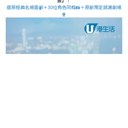
展】！
還原經典名場面📹＋30位角色同框📸＋原創限定感謝劇場
🍿