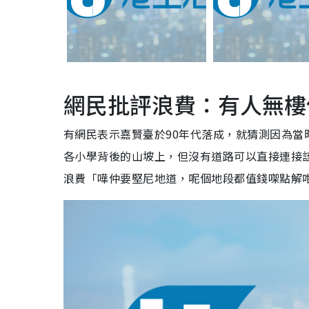
網民批評浪費：有人無樓
有網民表示嘉賢臺於90年代落成，就猜測因為
各小學背後的山坡上，但沒有道路可以直接連接
浪費「嘩仲要堅尼地道，呢個地段都值錢㗎點解