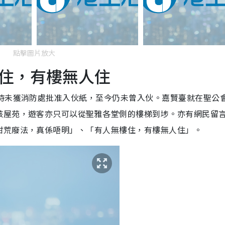
點擊圖片放大
住，有樓無人住
當時未獲消防處批准入伙紙，至今仍未曾入伙。嘉賢臺就在聖公
該屋苑，遊客亦只可以從聖雅各堂側的樓梯到埗。亦有網民留
咁荒廢法，真係唔明」、「有人無樓住，有樓無人住」。