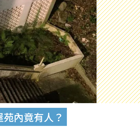
屋苑內竟有人？