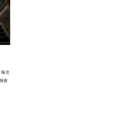
「每次
保安