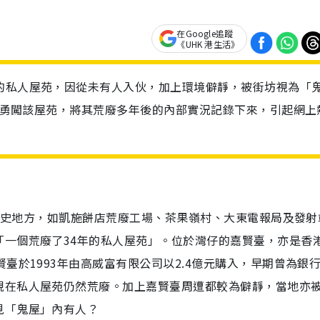
在Google追蹤
《UHK 港生活》
的私人屋苑，因從未有人入伙，加上環境僻靜，被街坊視為「
深夜勇闖該屋苑，將其荒廢多年後的內部實況記錄下來，引起網上
個歷史地方，如凱施餅店荒廢工場、茶果嶺村、大東電報局及發射
「一個荒廢了34年的私人屋苑」。位於灣仔的嘉賢臺，亦是香
臺於1993年由高威富有限公司以2.4億元購入，早期曾為銀
現在私人屋苑仍然荒廢。加上嘉賢臺周遭都較為僻靜，當地亦
見「鬼屋」內有人？