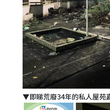
▼即睇荒廢34年的私人屋苑