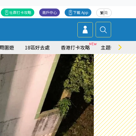
社群打卡攻略
商戶中心
下載 App
繁
简
周圍遊
18區好去處
香港打卡攻略
主題特集