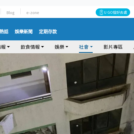
Blog
e-zone
U GO搵好去處
熱話
娛樂新聞
定期存款
情報
飲食情報
娛樂
社會
影片專區