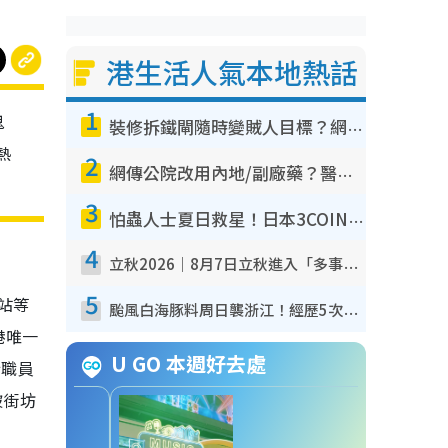
港生活人氣本地熱話
1
鬼
裝修拆鐵閘隨時變賊人目標？網民揭2大關鍵用途：裝新式等於白裝？附新舊鐵閘分別
熱
2
網傳公院改用內地/副廠藥？醫生拆解正副廠分別 揭4類人換藥隨時出事
3
怕蟲人士夏日救星！日本3COINS爆紅驅蟲神器$45起 1招「全程免觸碰」輕鬆搞定小強
4
立秋2026｜8月7日立秋進入「多事之秋」 3件事唔做得！專家教6招開運 清枱頭／銀包納氣接好運
5
站等
颱風白海豚料周日襲浙江！經歷5次「眼牆置換」極罕見 成登陸內地最長途颱風
港唯一
U GO 本週好去處
行職員
被街坊