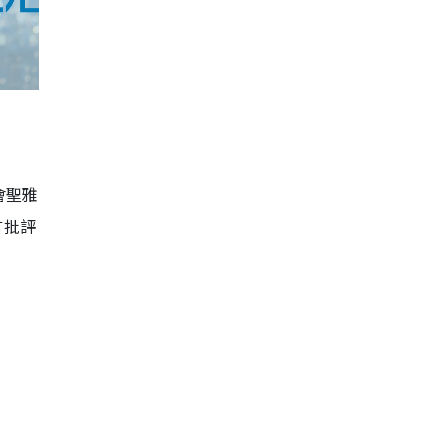
會聖雅
言批評