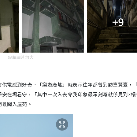
+9
點擊圖片放大
有供電感到好奇。「窮遊廢墟」就表示往年都曾到訪嘉賢臺，
保安在場看守，「其中一次入去令我印象最深刻嘅就係見到3樓
胡亂闖入屋苑。